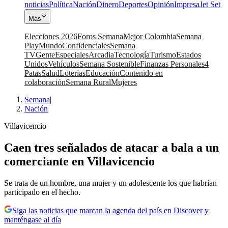
noticias
Política
Nación
Dinero
Deportes
Opinión
Impresa
Jet Set
Más
Elecciones 2026
Foros Semana
Mejor Colombia
Semana
Play
Mundo
Confidenciales
Semana
TV
Gente
Especiales
Arcadia
Tecnología
Turismo
Estados
Unidos
Vehículos
Semana Sostenible
Finanzas Personales
4
Patas
Salud
Loterías
Educación
Contenido en
colaboración
Semana Rural
Mujeres
Semana
|
Nación
Villavicencio
Caen tres señalados de atacar a bala a un
comerciante en Villavicencio
Se trata de un hombre, una mujer y un adolescente los que habrían
participado en el hecho.
Siga las noticias que marcan la agenda del país en Discover y
manténgase al día