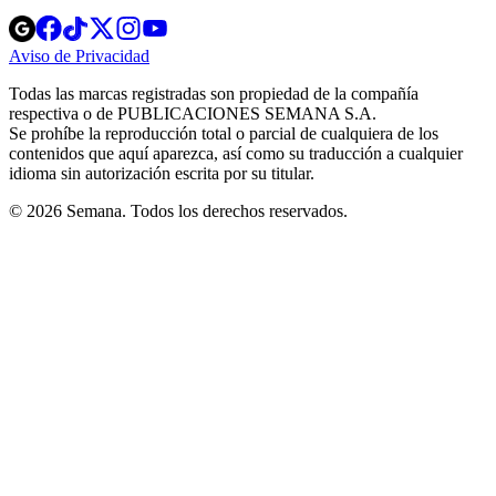
Opens
Opens
Opens
Opens
Opens
in
in
in
in
in
Aviso de Privacidad
Opens
new
new
new
new
new
in
window
window
window
window
window
Todas las marcas registradas son propiedad de la compañía
new
respectiva o de PUBLICACIONES SEMANA S.A.
window
Se prohíbe la reproducción total o parcial de cualquiera de los
contenidos que aquí aparezca, así como su traducción a cualquier
idioma sin autorización escrita por su titular.
© 2026 Semana. Todos los derechos reservados.