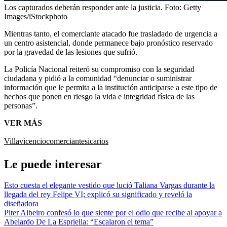
Los capturados deberán responder ante la justicia.
Foto:
Getty
Images/iStockphoto
Mientras tanto, el comerciante atacado fue trasladado de urgencia a
un centro asistencial, donde permanece bajo pronóstico reservado
por la gravedad de las lesiones que sufrió.
La Policía Nacional reiteró su compromiso con la seguridad
ciudadana y pidió a la comunidad “denunciar o suministrar
información que le permita a la institución anticiparse a este tipo de
hechos que ponen en riesgo la vida e integridad física de las
personas”.
VER MÁS
Villavicencio
comerciante
sicarios
Le puede interesar
Esto cuesta el elegante vestido que lució Taliana Vargas durante la
llegada del rey Felipe VI; explicó su significado y reveló la
diseñadora
Piter Albeiro confesó lo que siente por el odio que recibe al apoyar a
Abelardo De La Espriella: “Escalaron el tema”