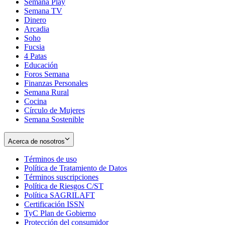
Semana Play
Semana TV
Dinero
Arcadia
Soho
Opens
Fucsia
in
Opens
4 Patas
new
in
Educación
window
new
Foros Semana
window
Finanzas Personales
Semana Rural
Cocina
Círculo de Mujeres
Semana Sostenible
Acerca de nosotros
Términos de uso
Opens
Política de Tratamiento de Datos
in
Opens
Términos suscripciones
new
Opens
in
Política de Riesgos C/ST
window
in
Opens
new
Política SAGRILAFT
Opens
new
in
window
Certificación ISSN
Opens
in
window
new
TyC Plan de Gobierno
in
new
Opens
window
Protección del consumidor
new
window
in
Opens