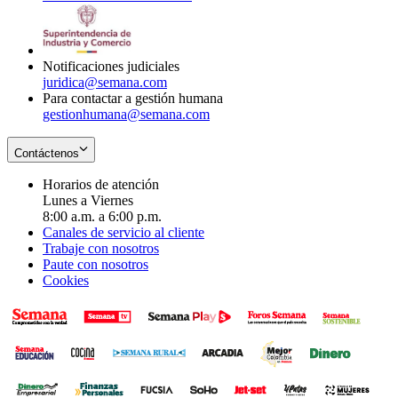
window
new
in
window
new
window
Notificaciones judiciales
juridica@semana.com
Para contactar a gestión humana
gestionhumana@semana.com
Contáctenos
Horarios de atención
Lunes a Viernes
8:00 a.m. a 6:00 p.m.
Canales de servicio al cliente
Trabaje con nosotros
Paute con nosotros
Cookies