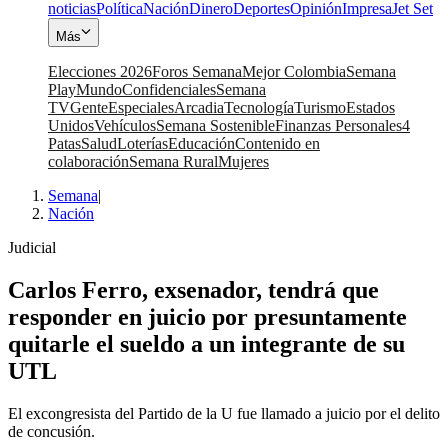
noticias
Política
Nación
Dinero
Deportes
Opinión
Impresa
Jet Set
Más
Elecciones 2026
Foros Semana
Mejor Colombia
Semana
Play
Mundo
Confidenciales
Semana
TV
Gente
Especiales
Arcadia
Tecnología
Turismo
Estados
Unidos
Vehículos
Semana Sostenible
Finanzas Personales
4
Patas
Salud
Loterías
Educación
Contenido en
colaboración
Semana Rural
Mujeres
Semana
|
Nación
Judicial
Carlos Ferro, exsenador, tendrá que
responder en juicio por presuntamente
quitarle el sueldo a un integrante de su
UTL
El excongresista del Partido de la U fue llamado a juicio por el delito
de concusión.