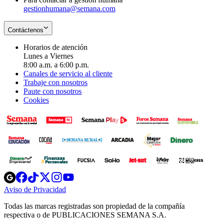
gestionhumana@semana.com
Contáctenos
Horarios de atención
Lunes a Viernes
8:00 a.m. a 6:00 p.m.
Canales de servicio al cliente
Trabaje con nosotros
Paute con nosotros
Cookies
Opens
Opens
Opens
Opens
Opens
in
in
in
in
in
Aviso de Privacidad
Opens
new
new
new
new
new
in
window
window
window
window
window
Todas las marcas registradas son propiedad de la compañía
new
respectiva o de PUBLICACIONES SEMANA S.A.
window