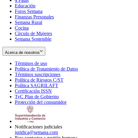
4 Patas
new
in
Educación
window
new
Foros Semana
window
Finanzas Personales
Semana Rural
Cocina
Círculo de Mujeres
Semana Sostenible
Acerca de nosotros
Términos de uso
Opens
Política de Tratamiento de Datos
in
Opens
Términos suscripciones
new
Opens
in
Política de Riesgos C/ST
window
in
Opens
new
Política SAGRILAFT
Opens
new
in
window
Certificación ISSN
Opens
in
window
new
TyC Plan de Gobierno
in
new
Opens
window
Protección del consumidor
new
window
in
Opens
window
new
in
window
new
window
Notificaciones judiciales
juridica@semana.com
Para contactar a gestión humana