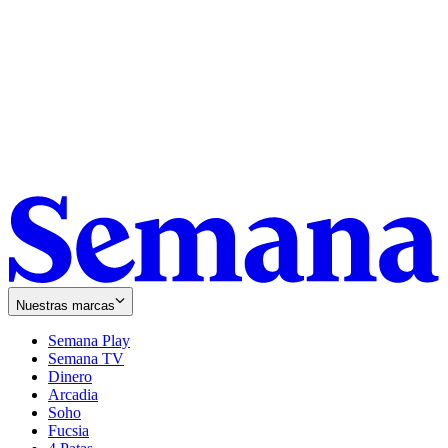
Nuestras marcas
Semana Play
Semana TV
Dinero
Arcadia
Soho
Opens
Fucsia
in
Opens