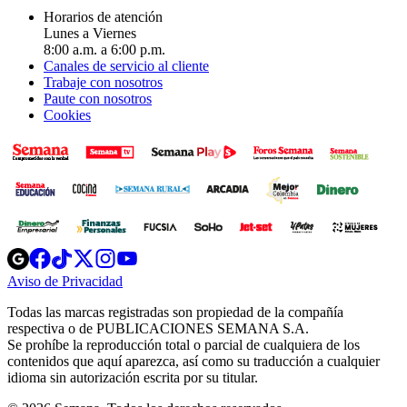
Horarios de atención
Lunes a Viernes
8:00 a.m. a 6:00 p.m.
Canales de servicio al cliente
Trabaje con nosotros
Paute con nosotros
Cookies
Opens
Opens
Opens
Opens
Opens
in
in
in
in
in
Aviso de Privacidad
Opens
new
new
new
new
new
in
window
window
window
window
window
Todas las marcas registradas son propiedad de la compañía
new
respectiva o de PUBLICACIONES SEMANA S.A.
window
Se prohíbe la reproducción total o parcial de cualquiera de los
contenidos que aquí aparezca, así como su traducción a cualquier
idioma sin autorización escrita por su titular.