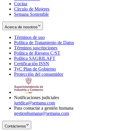
Cocina
Círculo de Mujeres
Semana Sostenible
Acerca de nosotros
Términos de uso
Opens
Política de Tratamiento de Datos
in
Opens
Términos suscripciones
new
Opens
in
Política de Riesgos C/ST
window
in
Opens
new
Política SAGRILAFT
Opens
new
in
window
Certificación ISSN
Opens
in
window
new
TyC Plan de Gobierno
in
new
Opens
window
Protección del consumidor
new
window
in
Opens
window
new
in
window
new
window
Notificaciones judiciales
juridica@semana.com
Para contactar a gestión humana
gestionhumana@semana.com
Contáctenos