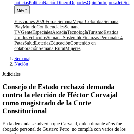
noticias
Política
Nación
Dinero
Deportes
Opinión
Impresa
Jet Set
Más
Elecciones 2026
Foros Semana
Mejor Colombia
Semana
Play
Mundo
Confidenciales
Semana
TV
Gente
Especiales
Arcadia
Tecnología
Turismo
Estados
Unidos
Vehículos
Semana Sostenible
Finanzas Personales
4
Patas
Salud
Loterías
Educación
Contenido en
colaboración
Semana Rural
Mujeres
Semana
|
Nación
Judiciales
Consejo de Estado rechazó demanda
contra la elección de Héctor Carvajal
como magistrado de la Corte
Constitucional
En la demanda se advertía que Carvajal, quien durante años fue
abogado personal de Gustavo Petro, no cumplía con varios de los