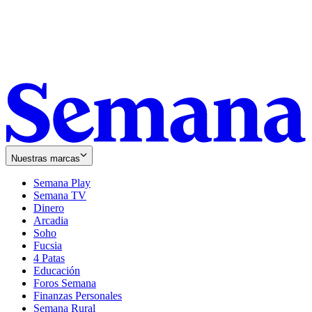
Nuestras marcas
Semana Play
Semana TV
Dinero
Arcadia
Soho
Opens
Fucsia
in
Opens
4 Patas
new
in
Educación
window
new
Foros Semana
window
Finanzas Personales
Semana Rural