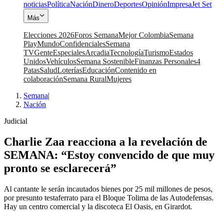
noticias
Política
Nación
Dinero
Deportes
Opinión
Impresa
Jet Set
Más
Elecciones 2026
Foros Semana
Mejor Colombia
Semana
Play
Mundo
Confidenciales
Semana
TV
Gente
Especiales
Arcadia
Tecnología
Turismo
Estados
Unidos
Vehículos
Semana Sostenible
Finanzas Personales
4
Patas
Salud
Loterías
Educación
Contenido en
colaboración
Semana Rural
Mujeres
Semana
|
Nación
Judicial
Charlie Zaa reacciona a la revelación de
SEMANA: “Estoy convencido de que muy
pronto se esclarecerá”
Al cantante le serán incautados bienes por 25 mil millones de pesos,
por presunto testaferrato para el Bloque Tolima de las Autodefensas.
Hay un centro comercial y la discoteca El Oasis, en Girardot.