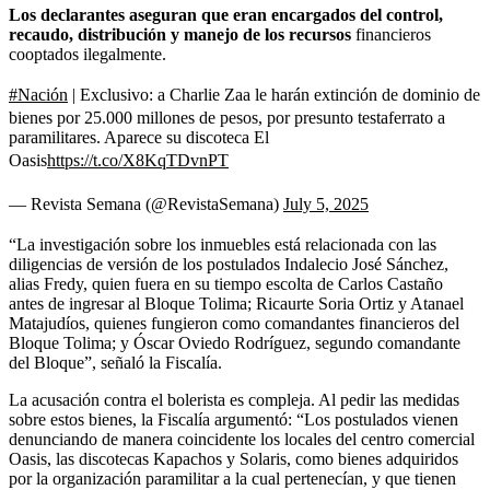
Los declarantes aseguran que eran encargados del control,
recaudo, distribución y manejo de los recursos
financieros
cooptados ilegalmente.
#Nación
| Exclusivo: a Charlie Zaa le harán extinción de dominio de
bienes por 25.000 millones de pesos, por presunto testaferrato a
paramilitares. Aparece su discoteca El
Oasis
https://t.co/X8KqTDvnPT
— Revista Semana (@RevistaSemana)
July 5, 2025
“La investigación sobre los inmuebles está relacionada con las
diligencias de versión de los postulados Indalecio José Sánchez,
alias Fredy, quien fuera en su tiempo escolta de Carlos Castaño
antes de ingresar al Bloque Tolima; Ricaurte Soria Ortiz y Atanael
Matajudíos, quienes fungieron como comandantes financieros del
Bloque Tolima; y Óscar Oviedo Rodríguez, segundo comandante
del Bloque”, señaló la Fiscalía.
La acusación contra el bolerista es compleja. Al pedir las medidas
sobre estos bienes, la Fiscalía argumentó: “Los postulados vienen
denunciando de manera coincidente los locales del centro comercial
Oasis, las discotecas Kapachos y Solaris, como bienes adquiridos
por la organización paramilitar a la cual pertenecían, y que tienen