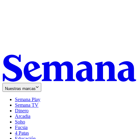
Nuestras marcas
Semana Play
Semana TV
Dinero
Arcadia
Soho
Opens
Fucsia
in
Opens
4 Patas
new
in
Educación
window
new