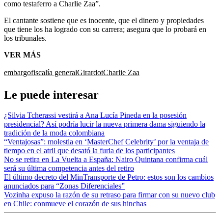
como testaferro a Charlie Zaa”.
El cantante sostiene que es inocente, que el dinero y propiedades
que tiene los ha logrado con su carrera; asegura que lo probará en
los tribunales.
VER MÁS
embargo
fiscalía general
Girardot
Charlie Zaa
Le puede interesar
¿Silvia Tcherassi vestirá a Ana Lucía Pineda en la posesión
presidencial? Así podría lucir la nueva primera dama siguiendo la
tradición de la moda colombiana
“Ventajosas”: molestia en ‘MasterChef Celebrity’ por la ventaja de
tiempo en el atril que desató la furia de los participantes
No se retira en La Vuelta a España: Nairo Quintana confirma cuál
será su última competencia antes del retiro
El último decreto del MinTransporte de Petro: estos son los cambios
anunciados para “Zonas Diferenciales”
Vozinha expuso la razón de su retraso para firmar con su nuevo club
en Chile: conmueve el corazón de sus hinchas