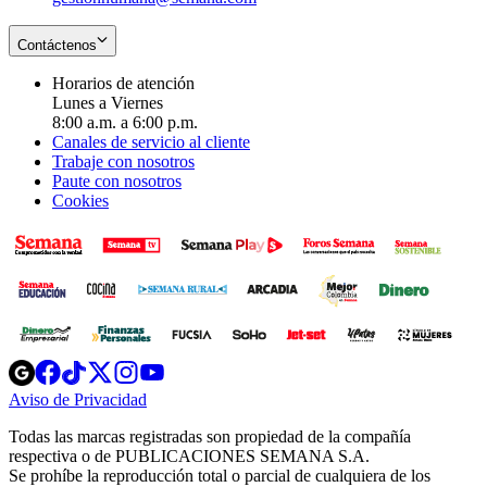
Contáctenos
Horarios de atención
Lunes a Viernes
8:00 a.m. a 6:00 p.m.
Canales de servicio al cliente
Trabaje con nosotros
Paute con nosotros
Cookies
Opens
Opens
Opens
Opens
Opens
in
in
in
in
in
Aviso de Privacidad
Opens
new
new
new
new
new
in
window
window
window
window
window
Todas las marcas registradas son propiedad de la compañía
new
respectiva o de PUBLICACIONES SEMANA S.A.
window
Se prohíbe la reproducción total o parcial de cualquiera de los