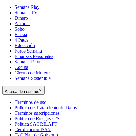
Semana Play
Semana TV
Dinero
Arcadia
Soho
Opens
Fucsia
in
Opens
4 Patas
new
in
Educación
window
new
Foros Semana
window
Finanzas Personales
Semana Rural
Cocina
Círculo de Mujeres
Semana Sostenible
Acerca de nosotros
Términos de uso
Opens
Política de Tratamiento de Datos
in
Opens
Términos suscripciones
new
Opens
in
Política de Riesgos C/ST
window
in
Opens
new
Política SAGRILAFT
Opens
new
in
window
Certificación ISSN
Opens
in
window
new
TyC Plan de Gobierno
in
new
Opens
window