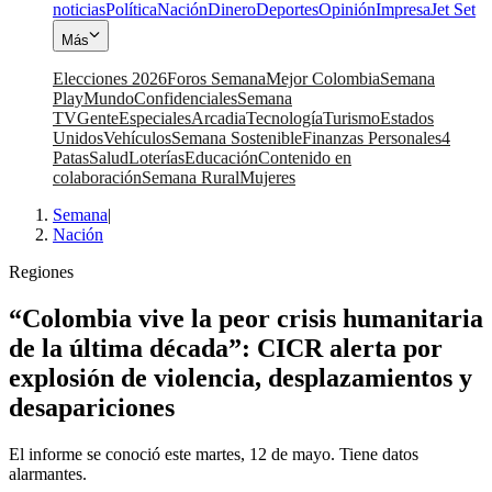
noticias
Política
Nación
Dinero
Deportes
Opinión
Impresa
Jet Set
Más
Elecciones 2026
Foros Semana
Mejor Colombia
Semana
Play
Mundo
Confidenciales
Semana
TV
Gente
Especiales
Arcadia
Tecnología
Turismo
Estados
Unidos
Vehículos
Semana Sostenible
Finanzas Personales
4
Patas
Salud
Loterías
Educación
Contenido en
colaboración
Semana Rural
Mujeres
Semana
|
Nación
Regiones
“Colombia vive la peor crisis humanitaria
de la última década”: CICR alerta por
explosión de violencia, desplazamientos y
desapariciones
El informe se conoció este martes, 12 de mayo. Tiene datos
alarmantes.