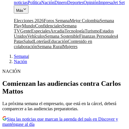
noticias
Política
Nación
Dinero
Deportes
Opinión
Impresa
Jet Set
Más
Elecciones 2026
Foros Semana
Mejor Colombia
Semana
Play
Mundo
Confidenciales
Semana
TV
Gente
Especiales
Arcadia
Tecnología
Turismo
Estados
Unidos
Vehículos
Semana Sostenible
Finanzas Personales
4
Patas
Salud
Loterías
Educación
Contenido en
colaboración
Semana Rural
Mujeres
Semana
|
Nación
NACIÓN
Comienzan las audiencias contra Carlos
Mattos
La próxima semana el empresario, que está en la cárcel, deberá
comparecer a las audiencias preparatorias.
Siga las noticias que marcan la agenda del país en Discover y
manténgase al día