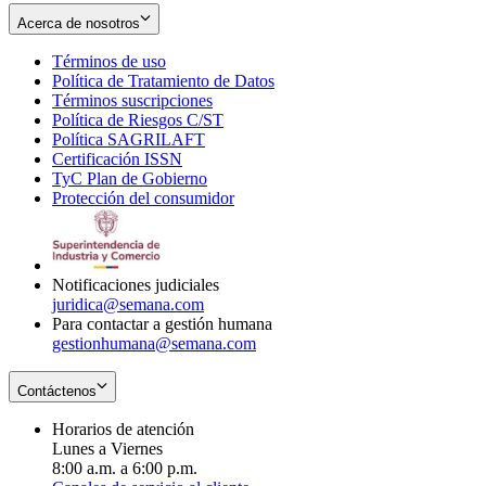
Acerca de nosotros
Términos de uso
Opens
Política de Tratamiento de Datos
in
Opens
Términos suscripciones
new
Opens
in
Política de Riesgos C/ST
window
in
Opens
new
Política SAGRILAFT
Opens
new
in
window
Certificación ISSN
Opens
in
window
new
TyC Plan de Gobierno
in
new
Opens
window
Protección del consumidor
new
window
in
Opens
window
new
in
window
new
window
Notificaciones judiciales
juridica@semana.com
Para contactar a gestión humana
gestionhumana@semana.com
Contáctenos
Horarios de atención
Lunes a Viernes
8:00 a.m. a 6:00 p.m.