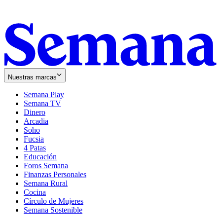
Nuestras marcas
Semana Play
Semana TV
Dinero
Arcadia
Soho
Opens
Fucsia
in
Opens
4 Patas
new
in
Educación
window
new
Foros Semana
window
Finanzas Personales
Semana Rural
Cocina
Círculo de Mujeres
Semana Sostenible