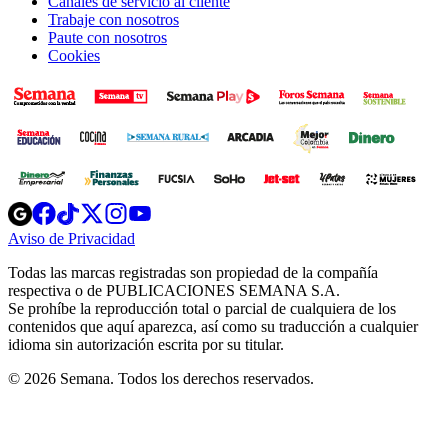
Canales de servicio al cliente
Trabaje con nosotros
Paute con nosotros
Cookies
Opens
Opens
Opens
Opens
Opens
in
in
in
in
in
Aviso de Privacidad
Opens
new
new
new
new
new
in
window
window
window
window
window
Todas las marcas registradas son propiedad de la compañía
new
respectiva o de PUBLICACIONES SEMANA S.A.
window
Se prohíbe la reproducción total o parcial de cualquiera de los
contenidos que aquí aparezca, así como su traducción a cualquier
idioma sin autorización escrita por su titular.
© 2026 Semana. Todos los derechos reservados.