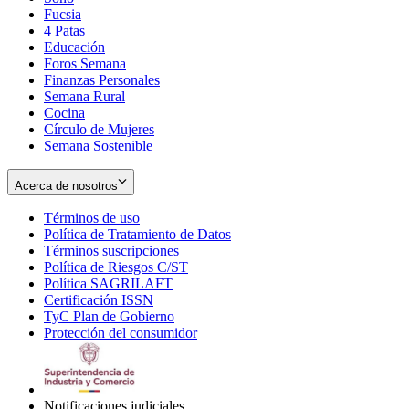
Fucsia
in
Opens
4 Patas
new
in
Educación
window
new
Foros Semana
window
Finanzas Personales
Semana Rural
Cocina
Círculo de Mujeres
Semana Sostenible
Acerca de nosotros
Términos de uso
Opens
Política de Tratamiento de Datos
in
Opens
Términos suscripciones
new
Opens
in
Política de Riesgos C/ST
window
in
Opens
new
Política SAGRILAFT
Opens
new
in
window
Certificación ISSN
Opens
in
window
new
TyC Plan de Gobierno
in
new
Opens
window
Protección del consumidor
new
window
in
Opens
window
new
in
window
new
window
Notificaciones judiciales