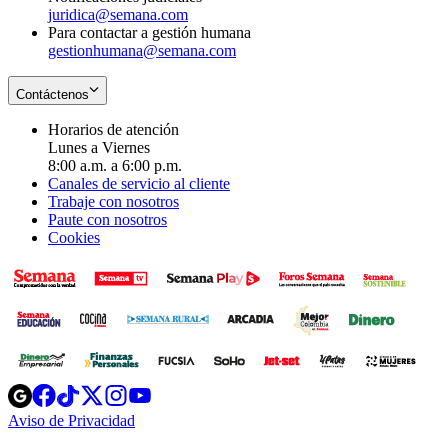
juridica@semana.com
Para contactar a gestión humana
gestionhumana@semana.com
Contáctenos
Horarios de atención
Lunes a Viernes
8:00 a.m. a 6:00 p.m.
Canales de servicio al cliente
Trabaje con nosotros
Paute con nosotros
Cookies
Opens
Opens
Opens
Opens
Opens
in
in
in
in
in
Aviso de Privacidad
Opens
new
new
new
new
new
in
window
window
window
window
window