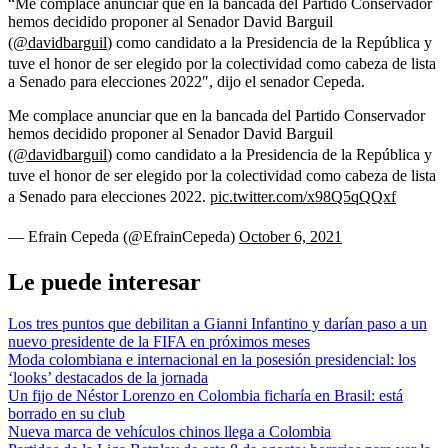
“Me complace anunciar que en la bancada del Partido Conservador
hemos decidido proponer al Senador David Barguil
(
@davidbarguil
) como candidato a la Presidencia de la República y
tuve el honor de ser elegido por la colectividad como cabeza de lista
a Senado para elecciones 2022″, dijo el senador Cepeda.
Me complace anunciar que en la bancada del Partido Conservador
hemos decidido proponer al Senador David Barguil
(
@davidbarguil
) como candidato a la Presidencia de la República y
tuve el honor de ser elegido por la colectividad como cabeza de lista
a Senado para elecciones 2022.
pic.twitter.com/x98Q5qQQxf
— Efrain Cepeda (@EfrainCepeda)
October 6, 2021
Le puede interesar
Los tres puntos que debilitan a Gianni Infantino y darían paso a un
nuevo presidente de la FIFA en próximos meses
Moda colombiana e internacional en la posesión presidencial: los
‘looks’ destacados de la jornada
Un fijo de Néstor Lorenzo en Colombia ficharía en Brasil: está
borrado en su club
Nueva marca de vehículos chinos llega a Colombia