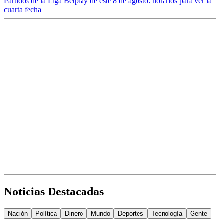
Partidos de la Liga Betplay de este 8 de agosto: horarios para ver la
cuarta fecha
Noticias Destacadas
Nación
Política
Dinero
Mundo
Deportes
Tecnología
Gente