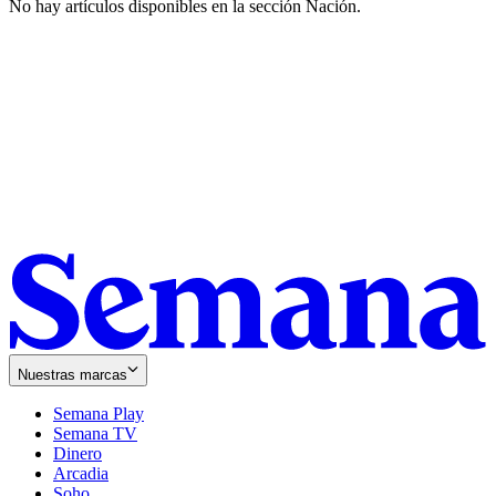
No hay artículos disponibles en la sección
Nación
.
Nuestras marcas
Semana Play
Semana TV
Dinero
Arcadia
Soho
Opens