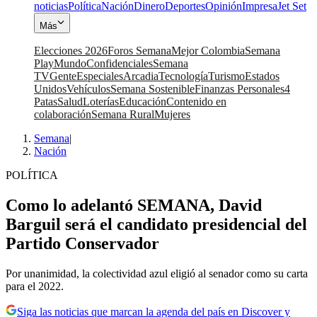
noticias
Política
Nación
Dinero
Deportes
Opinión
Impresa
Jet Set
Más
Elecciones 2026
Foros Semana
Mejor Colombia
Semana
Play
Mundo
Confidenciales
Semana
TV
Gente
Especiales
Arcadia
Tecnología
Turismo
Estados
Unidos
Vehículos
Semana Sostenible
Finanzas Personales
4
Patas
Salud
Loterías
Educación
Contenido en
colaboración
Semana Rural
Mujeres
Semana
|
Nación
POLÍTICA
Como lo adelantó SEMANA, David
Barguil será el candidato presidencial del
Partido Conservador
Por unanimidad, la colectividad azul eligió al senador como su carta
para el 2022.
Siga las noticias que marcan la agenda del país en Discover y