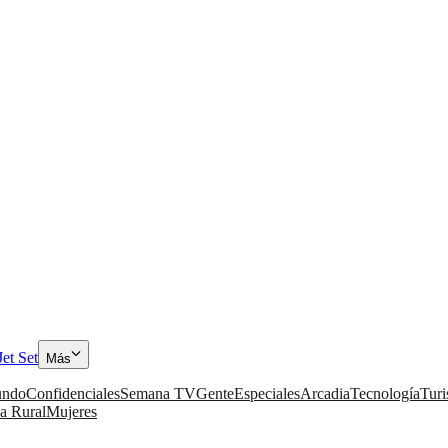
Jet Set
Más
ndo
Confidenciales
Semana TV
Gente
Especiales
Arcadia
Tecnología
Tur
a Rural
Mujeres