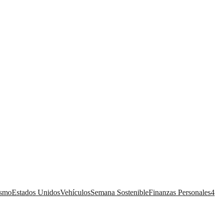
ismo
Estados Unidos
Vehículos
Semana Sostenible
Finanzas Personales
4