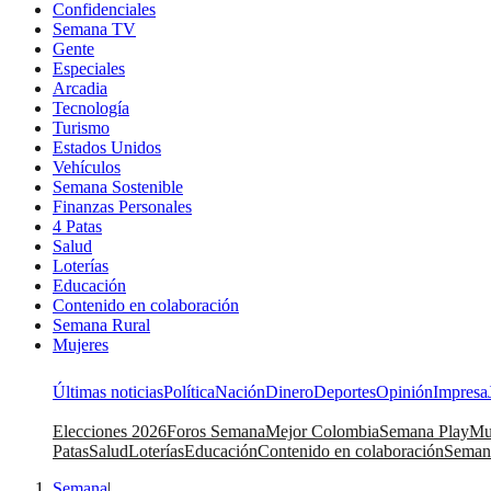
Confidenciales
Semana TV
Gente
Especiales
Arcadia
Tecnología
Turismo
Estados Unidos
Vehículos
Semana Sostenible
Finanzas Personales
4 Patas
Salud
Loterías
Educación
Contenido en colaboración
Semana Rural
Mujeres
Últimas noticias
Política
Nación
Dinero
Deportes
Opinión
Impresa
Elecciones 2026
Foros Semana
Mejor Colombia
Semana Play
Mu
Patas
Salud
Loterías
Educación
Contenido en colaboración
Seman
Semana
|