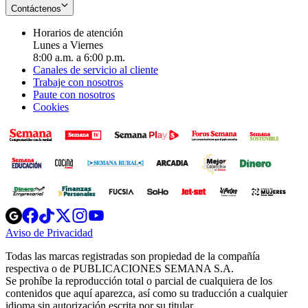
Contáctenos
Horarios de atención
Lunes a Viernes
8:00 a.m. a 6:00 p.m.
Canales de servicio al cliente
Trabaje con nosotros
Paute con nosotros
Cookies
Opens
Opens
Opens
Opens
Opens
in
in
in
in
in
Aviso de Privacidad
Opens
new
new
new
new
new
in
window
window
window
window
window
Todas las marcas registradas son propiedad de la compañía
new
respectiva o de PUBLICACIONES SEMANA S.A.
window
Se prohíbe la reproducción total o parcial de cualquiera de los
contenidos que aquí aparezca, así como su traducción a cualquier
idioma sin autorización escrita por su titular.