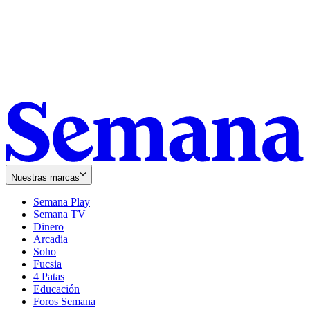
Nuestras marcas
Semana Play
Semana TV
Dinero
Arcadia
Soho
Opens
Fucsia
in
Opens
4 Patas
new
in
Educación
window
new
Foros Semana
window