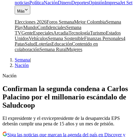
noticias
Política
Nación
Dinero
Deportes
Opinión
Impresa
Jet Set
Más
Elecciones 2026
Foros Semana
Mejor Colombia
Semana
Play
Mundo
Confidenciales
Semana
TV
Gente
Especiales
Arcadia
Tecnología
Turismo
Estados
Unidos
Vehículos
Semana Sostenible
Finanzas Personales
4
Patas
Salud
Loterías
Educación
Contenido en
colaboración
Semana Rural
Mujeres
Semana
|
Nación
Nación
Confirman la segunda condena a Carlos
Palacino por el millonario escándalo de
Saludcoop
El expresidente y el exvicepresidente de la desaparecida EPS
deberán cumplir una pena de 15 años y un mes de prisión.
Siga las noticias que marcan la agenda del país en Discover y