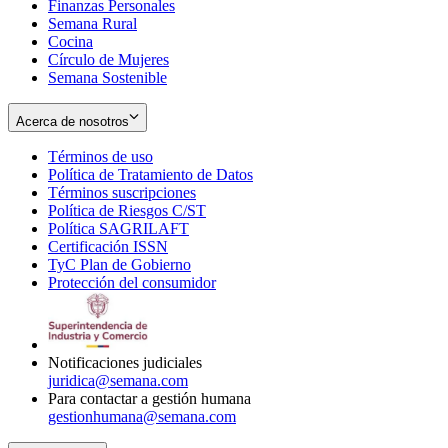
Finanzas Personales
Semana Rural
Cocina
Círculo de Mujeres
Semana Sostenible
Acerca de nosotros
Términos de uso
Opens
Política de Tratamiento de Datos
in
Opens
Términos suscripciones
new
Opens
in
Política de Riesgos C/ST
window
in
Opens
new
Política SAGRILAFT
Opens
new
in
window
Certificación ISSN
Opens
in
window
new
TyC Plan de Gobierno
in
new
Opens
window
Protección del consumidor
new
window
in
Opens
window
new
in
window
new
window
Notificaciones judiciales
juridica@semana.com
Para contactar a gestión humana
gestionhumana@semana.com