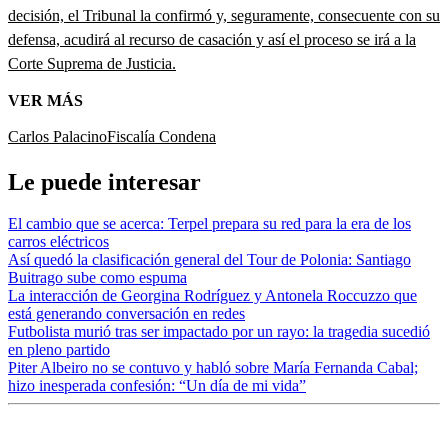
decisión, el Tribunal la confirmó y, seguramente, consecuente con su
defensa, acudirá al recurso de casación y así el proceso se irá a la
Corte Suprema de Justicia.
VER MÁS
Carlos Palacino
Fiscalía
Condena
Le puede interesar
El cambio que se acerca: Terpel prepara su red para la era de los
carros eléctricos
Así quedó la clasificación general del Tour de Polonia: Santiago
Buitrago sube como espuma
La interacción de Georgina Rodríguez y Antonela Roccuzzo que
está generando conversación en redes
Futbolista murió tras ser impactado por un rayo: la tragedia sucedió
en pleno partido
Piter Albeiro no se contuvo y habló sobre María Fernanda Cabal;
hizo inesperada confesión: “Un día de mi vida”