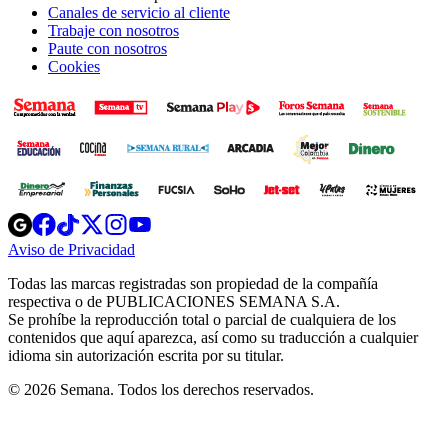
Canales de servicio al cliente
Trabaje con nosotros
Paute con nosotros
Cookies
Opens
Opens
Opens
Opens
Opens
in
in
in
in
in
Aviso de Privacidad
Opens
new
new
new
new
new
in
window
window
window
window
window
Todas las marcas registradas son propiedad de la compañía
new
respectiva o de PUBLICACIONES SEMANA S.A.
window
Se prohíbe la reproducción total o parcial de cualquiera de los
contenidos que aquí aparezca, así como su traducción a cualquier
idioma sin autorización escrita por su titular.
© 2026 Semana. Todos los derechos reservados.