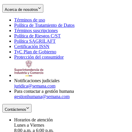
Acerca de nosotros
Términos de uso
Opens
Política de Tratamiento de Datos
in
Opens
Términos suscripciones
new
Opens
in
Política de Riesgos C/ST
window
in
Opens
new
Política SAGRILAFT
Opens
new
in
window
Certificación ISSN
Opens
in
window
new
TyC Plan de Gobierno
in
new
Opens
window
Protección del consumidor
new
window
in
Opens
window
new
in
window
new
window
Notificaciones judiciales
juridica@semana.com
Para contactar a gestión humana
gestionhumana@semana.com
Contáctenos
Horarios de atención
Lunes a Viernes
8:00 a.m. a 6:00 p.m.