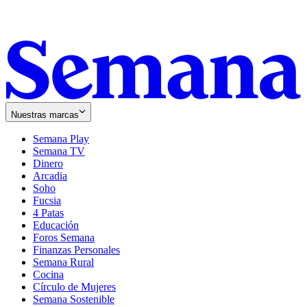
Nuestras marcas
Semana Play
Semana TV
Dinero
Arcadia
Soho
Opens
Fucsia
in
Opens
4 Patas
new
in
Educación
window
new
Foros Semana
window
Finanzas Personales
Semana Rural
Cocina
Círculo de Mujeres
Semana Sostenible