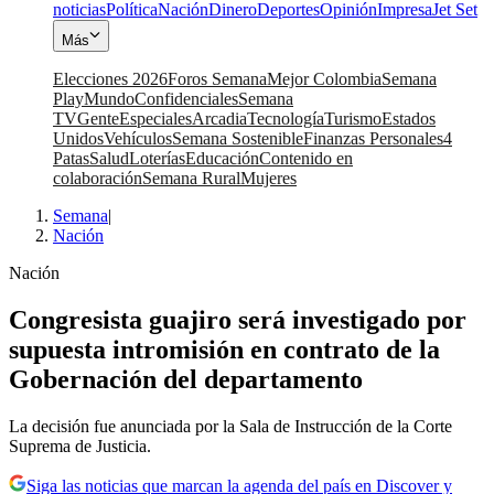
noticias
Política
Nación
Dinero
Deportes
Opinión
Impresa
Jet Set
Más
Elecciones 2026
Foros Semana
Mejor Colombia
Semana
Play
Mundo
Confidenciales
Semana
TV
Gente
Especiales
Arcadia
Tecnología
Turismo
Estados
Unidos
Vehículos
Semana Sostenible
Finanzas Personales
4
Patas
Salud
Loterías
Educación
Contenido en
colaboración
Semana Rural
Mujeres
Semana
|
Nación
Nación
Congresista guajiro será investigado por
supuesta intromisión en contrato de la
Gobernación del departamento
La decisión fue anunciada por la Sala de Instrucción de la Corte
Suprema de Justicia.
Siga las noticias que marcan la agenda del país en Discover y