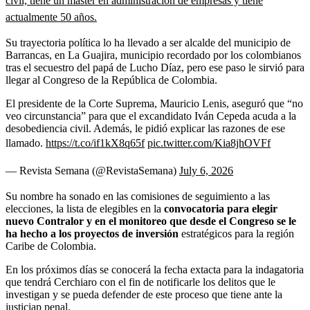
civil, tiene un máster en administración de empresas y tiene
actualmente 50 años.
Su trayectoria política lo ha llevado a ser alcalde del municipio de
Barrancas, en La Guajira, municipio recordado por los colombianos
tras el secuestro del papá de Lucho Díaz, pero ese paso le sirvió para
llegar al Congreso de la República de Colombia.
El presidente de la Corte Suprema, Mauricio Lenis, aseguró que “no
veo circunstancia” para que el excandidato Iván Cepeda acuda a la
desobediencia civil. Además, le pidió explicar las razones de ese
llamado.
https://t.co/if1kX8q65f
pic.twitter.com/Kia8jhOVFf
— Revista Semana (@RevistaSemana)
July 6, 2026
Su nombre ha sonado en las comisiones de seguimiento a las
elecciones, la lista de elegibles en la
convocatoria para elegir
nuevo Contralor y en el monitoreo que desde el Congreso se le
ha hecho a los proyectos de inversión
estratégicos para la región
Caribe de Colombia.
En los próximos días se conocerá la fecha extacta para la indagatoria
que tendrá Cerchiaro con el fin de notificarle los delitos que le
investigan y se pueda defender de este proceso que tiene ante la
justiciap penal.