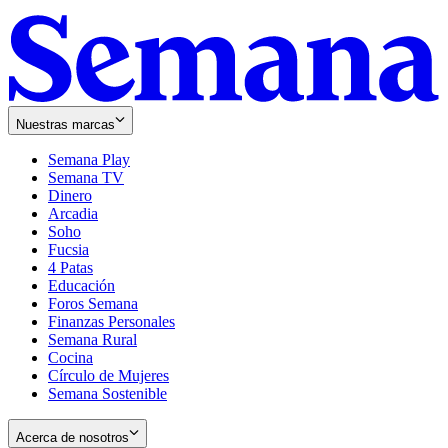
Nuestras marcas
Semana Play
Semana TV
Dinero
Arcadia
Soho
Opens
Fucsia
in
Opens
4 Patas
new
in
Educación
window
new
Foros Semana
window
Finanzas Personales
Semana Rural
Cocina
Círculo de Mujeres
Semana Sostenible
Acerca de nosotros