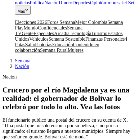
noticias
Política
Nación
Dinero
Deportes
Opinión
Impresa
Jet Set
Más
Elecciones 2026
Foros Semana
Mejor Colombia
Semana
Play
Mundo
Confidenciales
Semana
TV
Gente
Especiales
Arcadia
Tecnología
Turismo
Estados
Unidos
Vehículos
Semana Sostenible
Finanzas Personales
4
Patas
Salud
Loterías
Educación
Contenido en
colaboración
Semana Rural
Mujeres
Semana
|
Nación
Nación
Crucero por el río Magdalena ya es una
realidad: el gobernador de Bolívar lo
celebró por todo lo alto. Vea las fotos
El funcionario publicó una postal del crucero en su cuenta de X.
“Una postal que no solo encanta por su belleza, sino por su
significado: el turismo llegará a nuestros municipios. Siempre hay
que soñar en grande. Bolívar está de moda”