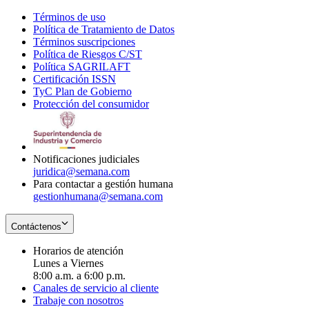
Términos de uso
Opens
Política de Tratamiento de Datos
in
Opens
Términos suscripciones
new
Opens
in
Política de Riesgos C/ST
window
in
Opens
new
Política SAGRILAFT
Opens
new
in
window
Certificación ISSN
Opens
in
window
new
TyC Plan de Gobierno
in
new
Opens
window
Protección del consumidor
new
window
in
Opens
window
new
in
window
new
window
Notificaciones judiciales
juridica@semana.com
Para contactar a gestión humana
gestionhumana@semana.com
Contáctenos
Horarios de atención
Lunes a Viernes
8:00 a.m. a 6:00 p.m.
Canales de servicio al cliente
Trabaje con nosotros