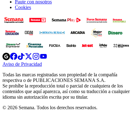
Paute con nosotros
Cookies
Opens
Opens
Opens
Opens
Opens
in
in
in
in
in
Aviso de Privacidad
Opens
new
new
new
new
new
in
window
window
window
window
window
Todas las marcas registradas son propiedad de la compañía
new
respectiva o de PUBLICACIONES SEMANA S.A.
window
Se prohíbe la reproducción total o parcial de cualquiera de los
contenidos que aquí aparezca, así como su traducción a cualquier
idioma sin autorización escrita por su titular.
© 2026 Semana. Todos los derechos reservados.