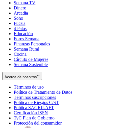
Semana TV
Dinero
Arcadia
Soho
Opens
Fucsia
in
Opens
4 Patas
new
in
Educación
window
new
Foros Semana
window
Finanzas Personales
Semana Rural
Cocina
Círculo de Mujeres
Semana Sostenible
Acerca de nosotros
Términos de uso
Opens
Política de Tratamiento de Datos
in
Opens
Términos suscripciones
new
Opens
in
Política de Riesgos C/ST
window
in
Opens
new
Política SAGRILAFT
Opens
new
in
window
Certificación ISSN
Opens
in
window
new
TyC Plan de Gobierno
in
new
Opens
window
Protección del consumidor
new
window
in
Opens