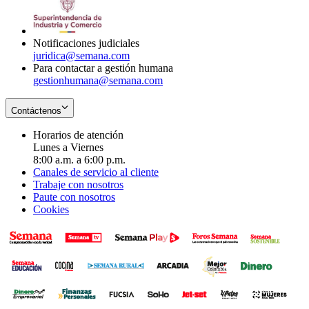
window
new
in
window
new
window
Notificaciones judiciales
juridica@semana.com
Para contactar a gestión humana
gestionhumana@semana.com
Contáctenos
Horarios de atención
Lunes a Viernes
8:00 a.m. a 6:00 p.m.
Canales de servicio al cliente
Trabaje con nosotros
Paute con nosotros
Cookies