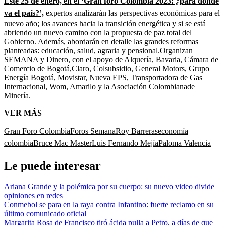
Este 25 de enero, en el ‘Gran foro Colombia 2023: ¿para dónde
va el país?’,
expertos analizarán las perspectivas económicas para el
nuevo año; los avances hacia la transición energética y si se está
abriendo un nuevo camino con la propuesta de paz total del
Gobierno. Además, abordarán en detalle las grandes reformas
planteadas: educación, salud, agraria y pensional.Organizan
SEMANA y Dinero, con el apoyo de Alquería, Bavaria, Cámara de
Comercio de Bogotá,Claro, Colsubsidio, General Motors, Grupo
Energía Bogotá, Movistar, Nueva EPS, Transportadora de Gas
Internacional, Wom, Amarilo y la Asociación Colombianade
Minería.
VER MÁS
Gran Foro Colombia
Foros Semana
Roy Barreras
economía
colombia
Bruce Mac Master
Luis Fernando Mejía
Paloma Valencia
Le puede interesar
Ariana Grande y la polémica por su cuerpo: su nuevo video divide
opiniones en redes
Conmebol se para en la raya contra Infantino: fuerte reclamo en su
último comunicado oficial
Margarita Rosa de Francisco tiró ácida pulla a Petro, a días de que