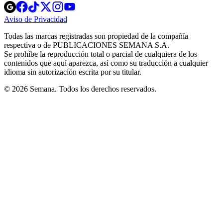
Opens
Opens
Opens
Opens
Opens
in
in
in
in
in
Aviso de Privacidad
Opens
new
new
new
new
new
in
window
window
window
window
window
Todas las marcas registradas son propiedad de la compañía
new
respectiva o de PUBLICACIONES SEMANA S.A.
window
Se prohíbe la reproducción total o parcial de cualquiera de los
contenidos que aquí aparezca, así como su traducción a cualquier
idioma sin autorización escrita por su titular.
© 2026 Semana. Todos los derechos reservados.