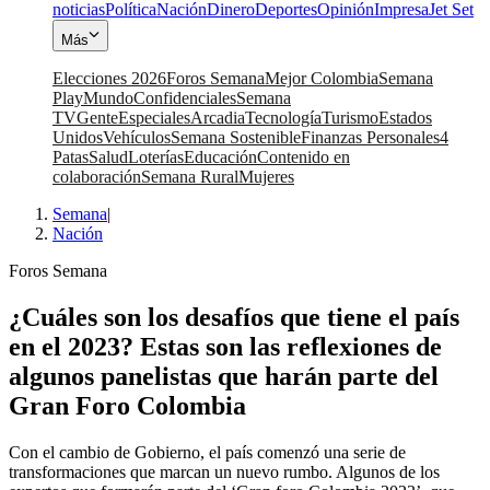
noticias
Política
Nación
Dinero
Deportes
Opinión
Impresa
Jet Set
Más
Elecciones 2026
Foros Semana
Mejor Colombia
Semana
Play
Mundo
Confidenciales
Semana
TV
Gente
Especiales
Arcadia
Tecnología
Turismo
Estados
Unidos
Vehículos
Semana Sostenible
Finanzas Personales
4
Patas
Salud
Loterías
Educación
Contenido en
colaboración
Semana Rural
Mujeres
Semana
|
Nación
Foros Semana
¿Cuáles son los desafíos que tiene el país
en el 2023? Estas son las reflexiones de
algunos panelistas que harán parte del
Gran Foro Colombia
Con el cambio de Gobierno, el país comenzó una serie de
transformaciones que marcan un nuevo rumbo. Algunos de los