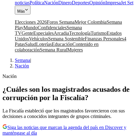
noticias
Política
Nación
Dinero
Deportes
Opinión
Impresa
Jet Set
Más
Elecciones 2026
Foros Semana
Mejor Colombia
Semana
Play
Mundo
Confidenciales
Semana
TV
Gente
Especiales
Arcadia
Tecnología
Turismo
Estados
Unidos
Vehículos
Semana Sostenible
Finanzas Personales
4
Patas
Salud
Loterías
Educación
Contenido en
colaboración
Semana Rural
Mujeres
Semana
|
Nación
Nación
¿Cuáles son los magistrados acusados de
corrupción por la Fiscalía?
La Fiscalía estableció que los magistrados favorecieron con sus
decisiones a conocidos integrantes de grupos criminales.
Siga las noticias que marcan la agenda del país en Discover y
manténgase al día