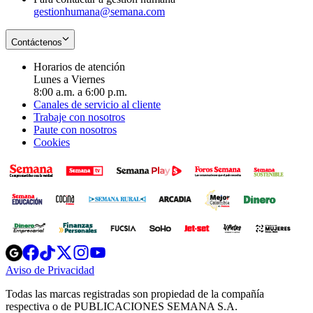
gestionhumana@semana.com
Contáctenos
Horarios de atención
Lunes a Viernes
8:00 a.m. a 6:00 p.m.
Canales de servicio al cliente
Trabaje con nosotros
Paute con nosotros
Cookies
Opens
Opens
Opens
Opens
Opens
in
in
in
in
in
Aviso de Privacidad
Opens
new
new
new
new
new
in
window
window
window
window
window
Todas las marcas registradas son propiedad de la compañía
new
respectiva o de PUBLICACIONES SEMANA S.A.
window