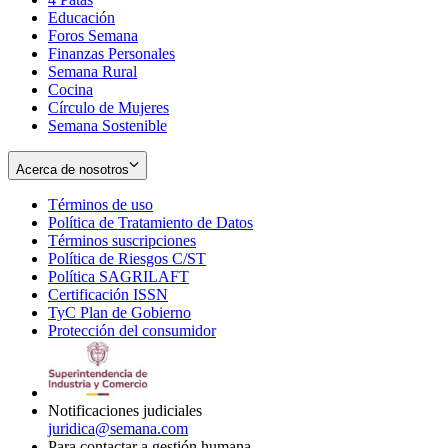
Educación
window
new
Foros Semana
window
Finanzas Personales
Semana Rural
Cocina
Círculo de Mujeres
Semana Sostenible
Acerca de nosotros
Términos de uso
Opens
Política de Tratamiento de Datos
in
Opens
Términos suscripciones
new
Opens
in
Política de Riesgos C/ST
window
in
Opens
new
Política SAGRILAFT
Opens
new
in
window
Certificación ISSN
Opens
in
window
new
TyC Plan de Gobierno
in
new
Opens
window
Protección del consumidor
new
window
in
Opens
window
new
in
window
new
window
Notificaciones judiciales
juridica@semana.com
Para contactar a gestión humana