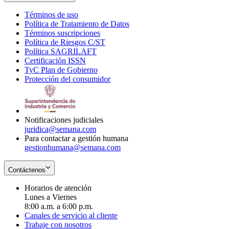
Términos de uso
Opens
Política de Tratamiento de Datos
in
Opens
Términos suscripciones
new
Opens
in
Política de Riesgos C/ST
window
in
Opens
new
Política SAGRILAFT
Opens
new
in
window
Certificación ISSN
Opens
in
window
new
TyC Plan de Gobierno
in
new
Opens
window
Protección del consumidor
new
window
in
Opens
window
new
in
window
new
window
Notificaciones judiciales
juridica@semana.com
Para contactar a gestión humana
gestionhumana@semana.com
Contáctenos
Horarios de atención
Lunes a Viernes
8:00 a.m. a 6:00 p.m.
Canales de servicio al cliente
Trabaje con nosotros