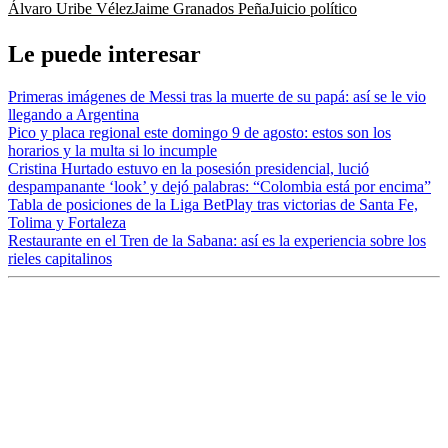
Álvaro Uribe Vélez
Jaime Granados Peña
Juicio político
Le puede interesar
Primeras imágenes de Messi tras la muerte de su papá: así se le vio
llegando a Argentina
Pico y placa regional este domingo 9 de agosto: estos son los
horarios y la multa si lo incumple
Cristina Hurtado estuvo en la posesión presidencial, lució
despampanante ‘look’ y dejó palabras: “Colombia está por encima”
Tabla de posiciones de la Liga BetPlay tras victorias de Santa Fe,
Tolima y Fortaleza
Restaurante en el Tren de la Sabana: así es la experiencia sobre los
rieles capitalinos