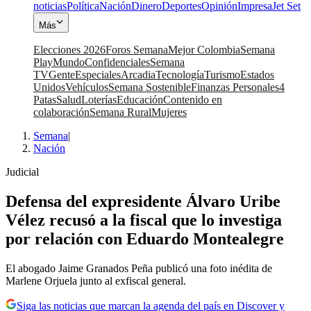
noticias
Política
Nación
Dinero
Deportes
Opinión
Impresa
Jet Set
Más
Elecciones 2026
Foros Semana
Mejor Colombia
Semana
Play
Mundo
Confidenciales
Semana
TV
Gente
Especiales
Arcadia
Tecnología
Turismo
Estados
Unidos
Vehículos
Semana Sostenible
Finanzas Personales
4
Patas
Salud
Loterías
Educación
Contenido en
colaboración
Semana Rural
Mujeres
Semana
|
Nación
Judicial
Defensa del expresidente Álvaro Uribe
Vélez recusó a la fiscal que lo investiga
por relación con Eduardo Montealegre
El abogado Jaime Granados Peña publicó una foto inédita de
Marlene Orjuela junto al exfiscal general.
Siga las noticias que marcan la agenda del país en Discover y