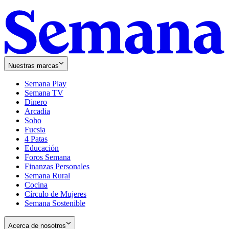
Nuestras marcas
Semana Play
Semana TV
Dinero
Arcadia
Soho
Opens
Fucsia
in
Opens
4 Patas
new
in
Educación
window
new
Foros Semana
window
Finanzas Personales
Semana Rural
Cocina
Círculo de Mujeres
Semana Sostenible
Acerca de nosotros