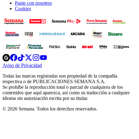
Paute con nosotros
Cookies
Opens
Opens
Opens
Opens
Opens
in
in
in
in
in
Aviso de Privacidad
Opens
new
new
new
new
new
in
window
window
window
window
window
Todas las marcas registradas son propiedad de la compañía
new
respectiva o de PUBLICACIONES SEMANA S.A.
window
Se prohíbe la reproducción total o parcial de cualquiera de los
contenidos que aquí aparezca, así como su traducción a cualquier
idioma sin autorización escrita por su titular.
© 2026 Semana. Todos los derechos reservados.