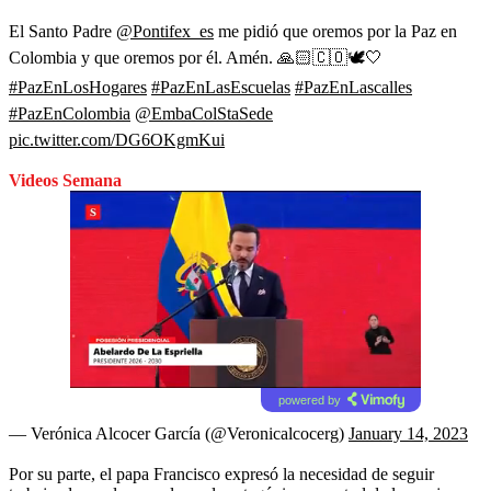
El Santo Padre
@Pontifex_es
me pidió que oremos por la Paz en
Colombia y que oremos por él. Amén. 🙏🏻🇨🇴🕊️🤍
#PazEnLosHogares
#PazEnLasEscuelas
#PazEnLascalles
#PazEnColombia
@EmbaColStaSede
pic.twitter.com/DG6OKgmKui
Videos Semana
powered by
— Verónica Alcocer García (@Veronicalcocerg)
January 14, 2023
Por su parte, el papa Francisco expresó la necesidad de seguir