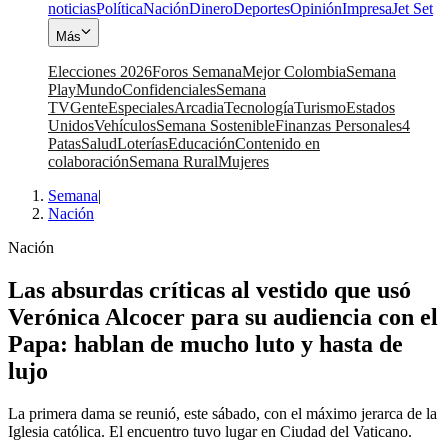
noticias
Política
Nación
Dinero
Deportes
Opinión
Impresa
Jet Set
Más
Elecciones 2026
Foros Semana
Mejor Colombia
Semana
Play
Mundo
Confidenciales
Semana
TV
Gente
Especiales
Arcadia
Tecnología
Turismo
Estados
Unidos
Vehículos
Semana Sostenible
Finanzas Personales
4
Patas
Salud
Loterías
Educación
Contenido en
colaboración
Semana Rural
Mujeres
Semana
|
Nación
Nación
Las absurdas críticas al vestido que usó
Verónica Alcocer para su audiencia con el
Papa: hablan de mucho luto y hasta de
lujo
La primera dama se reunió, este sábado, con el máximo jerarca de la
Iglesia católica. El encuentro tuvo lugar en Ciudad del Vaticano.