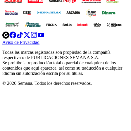
Opens
Opens
Opens
Opens
Opens
in
in
in
in
in
Aviso de Privacidad
Opens
new
new
new
new
new
in
window
window
window
window
window
Todas las marcas registradas son propiedad de la compañía
new
respectiva o de PUBLICACIONES SEMANA S.A.
window
Se prohíbe la reproducción total o parcial de cualquiera de los
contenidos que aquí aparezca, así como su traducción a cualquier
idioma sin autorización escrita por su titular.
© 2026 Semana. Todos los derechos reservados.