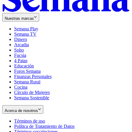
Nuestras marcas
Semana Play
Semana TV
Dinero
Arcadia
Soho
Opens
Fucsia
in
Opens
4 Patas
new
in
Educación
window
new
Foros Semana
window
Finanzas Personales
Semana Rural
Cocina
Círculo de Mujeres
Semana Sostenible
Acerca de nosotros
Términos de uso
Opens
Política de Tratamiento de Datos
in
Opens
Términos suscripciones
new
Opens
in