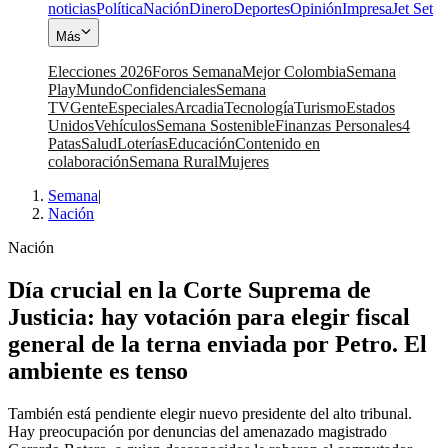
noticias
Política
Nación
Dinero
Deportes
Opinión
Impresa
Jet Set
Más
Elecciones 2026
Foros Semana
Mejor Colombia
Semana
Play
Mundo
Confidenciales
Semana
TV
Gente
Especiales
Arcadia
Tecnología
Turismo
Estados
Unidos
Vehículos
Semana Sostenible
Finanzas Personales
4
Patas
Salud
Loterías
Educación
Contenido en
colaboración
Semana Rural
Mujeres
Semana
|
Nación
Nación
Día crucial en la Corte Suprema de
Justicia: hay votación para elegir fiscal
general de la terna enviada por Petro. El
ambiente es tenso
También está pendiente elegir nuevo presidente del alto tribunal.
Hay preocupación por denuncias del amenazado magistrado