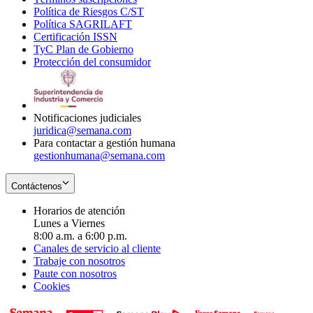
Política de Riesgos C/ST
window
in
Opens
new
Política SAGRILAFT
Opens
new
in
window
Certificación ISSN
Opens
in
window
new
TyC Plan de Gobierno
in
new
Opens
window
Protección del consumidor
new
window
in
Opens
window
new
in
window
new
window
Notificaciones judiciales
juridica@semana.com
Para contactar a gestión humana
gestionhumana@semana.com
Contáctenos
Horarios de atención
Lunes a Viernes
8:00 a.m. a 6:00 p.m.
Canales de servicio al cliente
Trabaje con nosotros
Paute con nosotros
Cookies