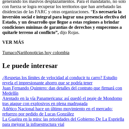
generando los masivos desplazamientos. Para el mandatario, no solo
con fuerza se logra recuperar los territorios que han arrebatado las
disidencias de las FARC y otras organizaciones. “
Es necesaria la
inversión social e integral para lograr una presencia efectiva del
Estado, y un desarrollo que llegue a estas regiones a brindar
condiciones mínimas de garantías de derechos y empecemos a
quitarle terreno al conflicto”,
dijo Rojas.
VER MÁS
Tumaco
Nariño
noticias hoy colombia
Le puede interesar
¿Respetas los límites de velocidad al conducir tu carro? Estudio
revela el impresionante ahorro que se podría tener
Juan Fernando Quintero: dan detalles del contrato que firmará con
Medellín
Atentado en la vía Panamericana: así quedó el peaje de Mondomo
tras ataque con explosivos en plena madrugada
Atlético Nacional hace un último movimiento en el mercado:
refuerzo por pedido de Lucas González
La Guajira en la mira: las prioridades del Gobierno De La Espriella
para mejorar la infraestructura vial