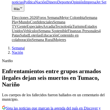
noticias
Política
Nación
Dinero
Deportes
Opinión
Impresa
Jet Set
Más
Elecciones 2026
Foros Semana
Mejor Colombia
Semana
Play
Mundo
Confidenciales
Semana
TV
Gente
Especiales
Arcadia
Tecnología
Turismo
Estados
Unidos
Vehículos
Semana Sostenible
Finanzas Personales
4
Patas
Salud
Loterías
Educación
Contenido en
colaboración
Semana Rural
Mujeres
Semana
|
Nación
Nariño
Enfrentamientos entre grupos armados
ilegales dejan seis muertos en Tumaco,
Nariño
Los cuerpos de los fallecidos fueron hallados en un cementario del
municipio.
Siga las noticias que marcan la agenda del país en Discover y