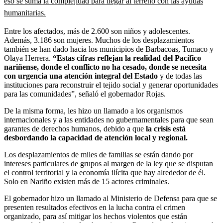
eso se suma la complejidad para llegar al terreno con las ayudas
humanitarias.
Entre los afectados, más de 2.600 son niños y adolescentes.
Además, 3.186 son mujeres. Muchos de los desplazamientos
también se han dado hacia los municipios de Barbacoas, Tumaco y
Olaya Herrera.
“Estas cifras reflejan la realidad del Pacífico
nariñense, donde el conflicto no ha cesado, donde se necesita
con urgencia una atención integral del Estado
y de todas las
instituciones para reconstruir el tejido social y generar oportunidades
para las comunidades”, señaló el gobernador Rojas.
De la misma forma, les hizo un llamado a los organismos
internacionales y a las entidades no gubernamentales para que sean
garantes de derechos humanos, debido a que
la crisis está
desbordando la capacidad de atención local y regional.
Los desplazamientos de miles de familias se están dando por
intereses particulares de grupos al margen de la ley que se disputan
el control territorial y la economía ilícita que hay alrededor de él.
Solo en Nariño existen más de 15 actores criminales.
El gobernador hizo un llamado al Ministerio de Defensa para que se
presenten resultados efectivos en la lucha contra el crimen
organizado, para así mitigar los hechos violentos que están