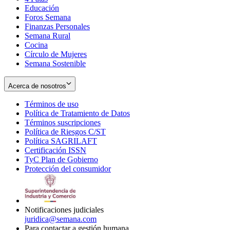
Educación
window
new
Foros Semana
window
Finanzas Personales
Semana Rural
Cocina
Círculo de Mujeres
Semana Sostenible
Acerca de nosotros
Términos de uso
Opens
Política de Tratamiento de Datos
in
Opens
Términos suscripciones
new
Opens
in
Política de Riesgos C/ST
window
in
Opens
new
Política SAGRILAFT
Opens
new
in
window
Certificación ISSN
Opens
in
window
new
TyC Plan de Gobierno
in
new
Opens
window
Protección del consumidor
new
window
in
Opens
window
new
in
window
new
window
Notificaciones judiciales
juridica@semana.com
Para contactar a gestión humana