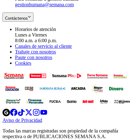
gestionhumana@semana.com
Contáctenos
Horarios de atención
Lunes a Viernes
8:00 a.m. a 6:00 p.m.
Canales de servicio al cliente
Trabaje con nosotros
Paute con nosotros
Cookies
Opens
Opens
Opens
Opens
Opens
in
in
in
in
in
Aviso de Privacidad
Opens
new
new
new
new
new
in
window
window
window
window
window
Todas las marcas registradas son propiedad de la compañía
new
respectiva o de PUBLICACIONES SEMANA S.A.
window