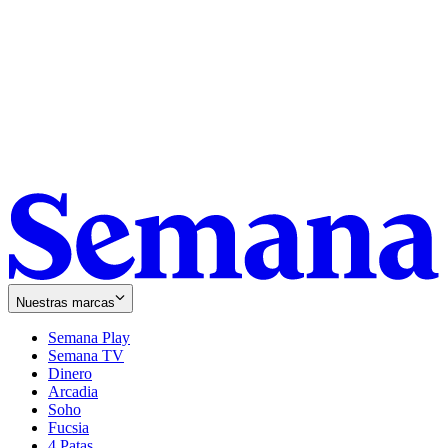
Nuestras marcas
Semana Play
Semana TV
Dinero
Arcadia
Soho
Opens
Fucsia
in
Opens
4 Patas
new
in