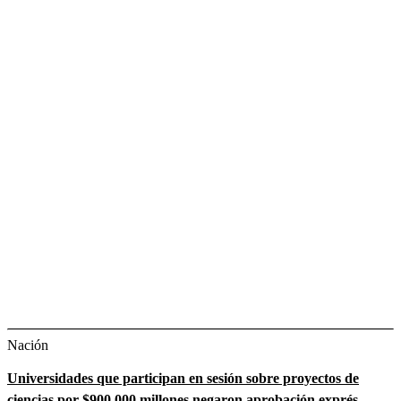
Nación
Universidades que participan en sesión sobre proyectos de
ciencias por $900.000 millones negaron aprobación exprés