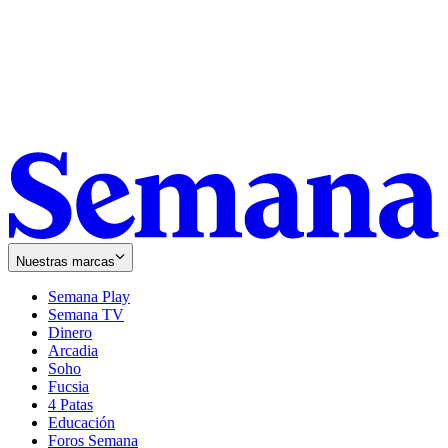
Nuestras marcas
Semana Play
Semana TV
Dinero
Arcadia
Soho
Opens
Fucsia
in
Opens
4 Patas
new
in
Educación
window
new
Foros Semana
window