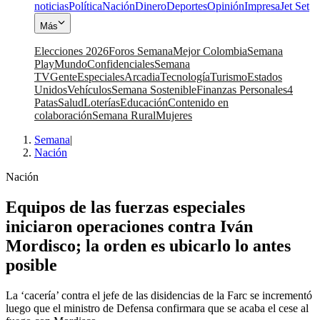
noticias
Política
Nación
Dinero
Deportes
Opinión
Impresa
Jet Set
Más
Elecciones 2026
Foros Semana
Mejor Colombia
Semana
Play
Mundo
Confidenciales
Semana
TV
Gente
Especiales
Arcadia
Tecnología
Turismo
Estados
Unidos
Vehículos
Semana Sostenible
Finanzas Personales
4
Patas
Salud
Loterías
Educación
Contenido en
colaboración
Semana Rural
Mujeres
Semana
|
Nación
Nación
Equipos de las fuerzas especiales
iniciaron operaciones contra Iván
Mordisco; la orden es ubicarlo lo antes
posible
La ‘cacería’ contra el jefe de las disidencias de la Farc se incrementó
luego que el ministro de Defensa confirmara que se acaba el cese al