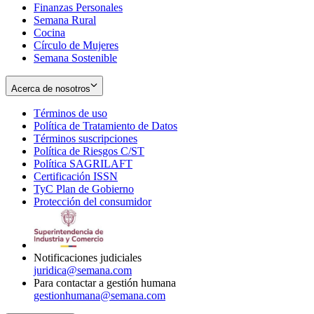
Finanzas Personales
Semana Rural
Cocina
Círculo de Mujeres
Semana Sostenible
Acerca de nosotros
Términos de uso
Opens
Política de Tratamiento de Datos
in
Opens
Términos suscripciones
new
Opens
in
Política de Riesgos C/ST
window
in
Opens
new
Política SAGRILAFT
Opens
new
in
window
Certificación ISSN
Opens
in
window
new
TyC Plan de Gobierno
in
new
Opens
window
Protección del consumidor
new
window
in
Opens
window
new
in
window
new
window
Notificaciones judiciales
juridica@semana.com
Para contactar a gestión humana
gestionhumana@semana.com