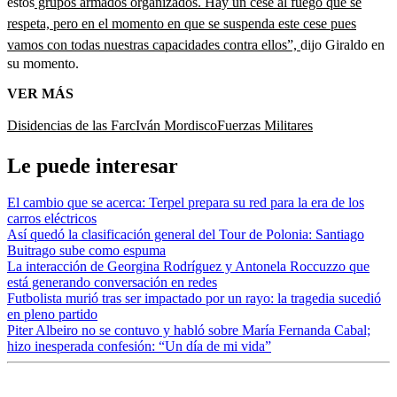
estos
grupos armados organizados. Hay un cese al fuego que se
respeta, pero en el momento en que se suspenda este cese pues
vamos con todas nuestras capacidades contra ellos”,
dijo Giraldo en
su momento.
VER MÁS
Disidencias de las Farc
Iván Mordisco
Fuerzas Militares
Le puede interesar
El cambio que se acerca: Terpel prepara su red para la era de los
carros eléctricos
Así quedó la clasificación general del Tour de Polonia: Santiago
Buitrago sube como espuma
La interacción de Georgina Rodríguez y Antonela Roccuzzo que
está generando conversación en redes
Futbolista murió tras ser impactado por un rayo: la tragedia sucedió
en pleno partido
Piter Albeiro no se contuvo y habló sobre María Fernanda Cabal;
hizo inesperada confesión: “Un día de mi vida”