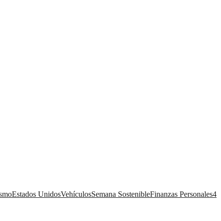
ismo
Estados Unidos
Vehículos
Semana Sostenible
Finanzas Personales
4