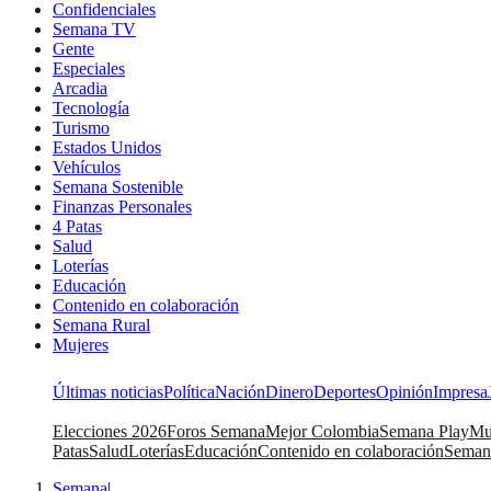
Confidenciales
Semana TV
Gente
Especiales
Arcadia
Tecnología
Turismo
Estados Unidos
Vehículos
Semana Sostenible
Finanzas Personales
4 Patas
Salud
Loterías
Educación
Contenido en colaboración
Semana Rural
Mujeres
Últimas noticias
Política
Nación
Dinero
Deportes
Opinión
Impresa
Elecciones 2026
Foros Semana
Mejor Colombia
Semana Play
Mu
Patas
Salud
Loterías
Educación
Contenido en colaboración
Seman
Semana
|