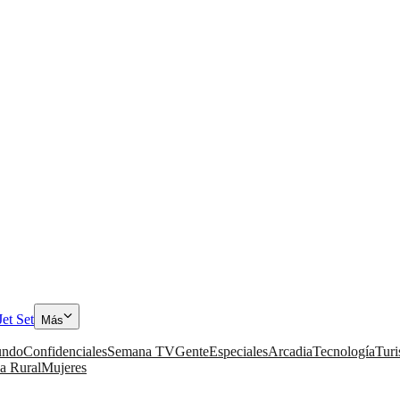
Jet Set
Más
ndo
Confidenciales
Semana TV
Gente
Especiales
Arcadia
Tecnología
Tur
a Rural
Mujeres