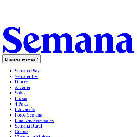
Nuestras marcas
Semana Play
Semana TV
Dinero
Arcadia
Soho
Opens
Fucsia
in
Opens
4 Patas
new
in
Educación
window
new
Foros Semana
window
Finanzas Personales
Semana Rural
Cocina
Círculo de Mujeres