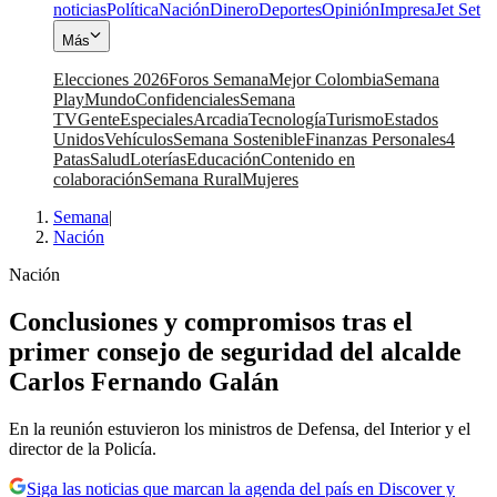
noticias
Política
Nación
Dinero
Deportes
Opinión
Impresa
Jet Set
Más
Elecciones 2026
Foros Semana
Mejor Colombia
Semana
Play
Mundo
Confidenciales
Semana
TV
Gente
Especiales
Arcadia
Tecnología
Turismo
Estados
Unidos
Vehículos
Semana Sostenible
Finanzas Personales
4
Patas
Salud
Loterías
Educación
Contenido en
colaboración
Semana Rural
Mujeres
Semana
|
Nación
Nación
Conclusiones y compromisos tras el
primer consejo de seguridad del alcalde
Carlos Fernando Galán
En la reunión estuvieron los ministros de Defensa, del Interior y el
director de la Policía.
Siga las noticias que marcan la agenda del país en Discover y