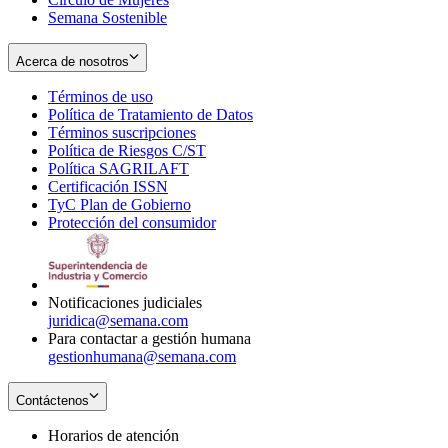
Semana Sostenible
Acerca de nosotros
Términos de uso
Opens
Política de Tratamiento de Datos
in
Opens
Términos suscripciones
new
Opens
in
Política de Riesgos C/ST
window
in
Opens
new
Política SAGRILAFT
Opens
new
in
window
Certificación ISSN
Opens
in
window
new
TyC Plan de Gobierno
in
new
Opens
window
Protección del consumidor
new
window
in
Opens
window
new
in
window
new
window
Notificaciones judiciales
juridica@semana.com
Para contactar a gestión humana
gestionhumana@semana.com
Contáctenos
Horarios de atención