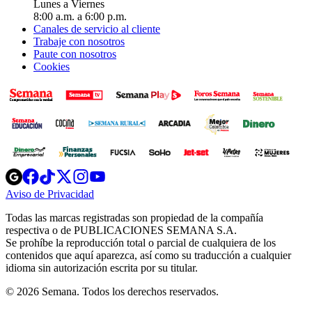
Lunes a Viernes
8:00 a.m. a 6:00 p.m.
Canales de servicio al cliente
Trabaje con nosotros
Paute con nosotros
Cookies
Opens
Opens
Opens
Opens
Opens
in
in
in
in
in
Aviso de Privacidad
Opens
new
new
new
new
new
in
window
window
window
window
window
Todas las marcas registradas son propiedad de la compañía
new
respectiva o de PUBLICACIONES SEMANA S.A.
window
Se prohíbe la reproducción total o parcial de cualquiera de los
contenidos que aquí aparezca, así como su traducción a cualquier
idioma sin autorización escrita por su titular.
© 2026 Semana. Todos los derechos reservados.