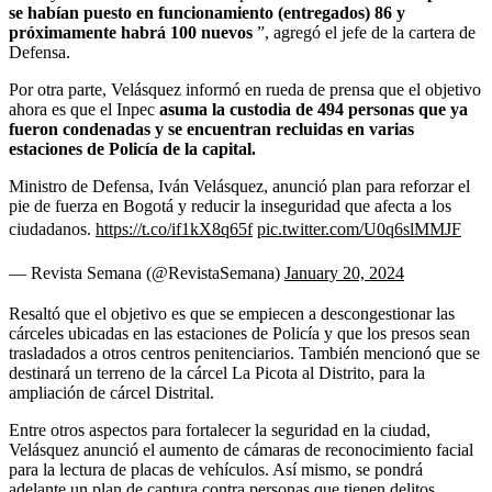
se habían puesto en funcionamiento (entregados) 86 y
próximamente habrá 100 nuevos
”, agregó el jefe de la cartera de
Defensa.
Por otra parte, Velásquez informó en rueda de prensa que el objetivo
ahora es que el Inpec
asuma la custodia de 494 personas que ya
fueron condenadas y se encuentran recluidas en varias
estaciones de Policía de la capital.
Ministro de Defensa, Iván Velásquez, anunció plan para reforzar el
pie de fuerza en Bogotá y reducir la inseguridad que afecta a los
ciudadanos.
https://t.co/if1kX8q65f
pic.twitter.com/U0q6slMMJF
— Revista Semana (@RevistaSemana)
January 20, 2024
Resaltó que el objetivo es que se empiecen a descongestionar las
cárceles ubicadas en las estaciones de Policía y que los presos sean
trasladados a otros centros penitenciarios. También mencionó que se
destinará un terreno de la cárcel La Picota al Distrito, para la
ampliación de cárcel Distrital.
Entre otros aspectos para fortalecer la seguridad en la ciudad,
Velásquez anunció el aumento de cámaras de reconocimiento facial
para la lectura de placas de vehículos. Así mismo, se pondrá
adelante un plan de captura contra personas que tienen delitos