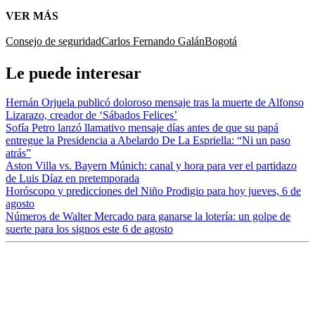
VER MÁS
Consejo de seguridad
Carlos Fernando Galán
Bogotá
Le puede interesar
Hernán Orjuela publicó doloroso mensaje tras la muerte de Alfonso
Lizarazo, creador de ‘Sábados Felices’
Sofía Petro lanzó llamativo mensaje días antes de que su papá
entregue la Presidencia a Abelardo De La Espriella: “Ni un paso
atrás”
Aston Villa vs. Bayern Múnich: canal y hora para ver el partidazo
de Luis Díaz en pretemporada
Horóscopo y predicciones del Niño Prodigio para hoy jueves, 6 de
agosto
Números de Walter Mercado para ganarse la lotería: un golpe de
suerte para los signos este 6 de agosto