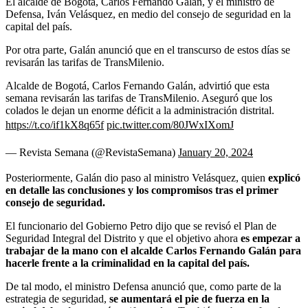
El alcalde de Bogotá, Carlos Fernando Galán, y el ministro de
Defensa, Iván Velásquez, en medio del consejo de seguridad en la
capital del país.
Por otra parte, Galán anunció que en el transcurso de estos días se
revisarán las tarifas de TransMilenio.
Alcalde de Bogotá, Carlos Fernando Galán, advirtió que esta
semana revisarán las tarifas de TransMilenio. Aseguró que los
colados le dejan un enorme déficit a la administración distrital.
https://t.co/if1kX8q65f
pic.twitter.com/80JWxIXomJ
— Revista Semana (@RevistaSemana)
January 20, 2024
Posteriormente, Galán dio paso al ministro Velásquez, quien
explicó
en detalle las conclusiones y los compromisos tras el primer
consejo de seguridad.
El funcionario del Gobierno Petro dijo que se revisó el Plan de
Seguridad Integral del Distrito y que el objetivo ahora
es empezar a
trabajar de la mano con el alcalde Carlos Fernando Galán para
hacerle frente a la criminalidad en la capital del país.
De tal modo, el ministro Defensa anunció que, como parte de la
estrategia de seguridad,
se aumentará el pie de fuerza en la