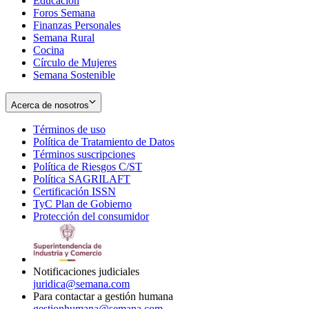
Educación
window
new
Foros Semana
window
Finanzas Personales
Semana Rural
Cocina
Círculo de Mujeres
Semana Sostenible
Acerca de nosotros
Términos de uso
Opens
Política de Tratamiento de Datos
in
Opens
Términos suscripciones
new
Opens
in
Política de Riesgos C/ST
window
in
Opens
new
Política SAGRILAFT
Opens
new
in
window
Certificación ISSN
Opens
in
window
new
TyC Plan de Gobierno
in
new
Opens
window
Protección del consumidor
new
window
in
Opens
window
new
in
window
new
window
Notificaciones judiciales
juridica@semana.com
Para contactar a gestión humana
gestionhumana@semana.com