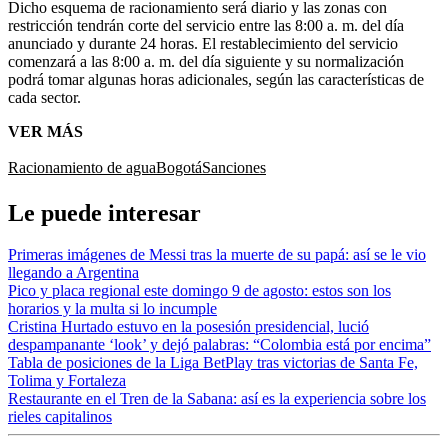
Dicho esquema de racionamiento será diario y las zonas con
restricción tendrán corte del servicio entre las 8:00 a. m. del día
anunciado y durante 24 horas. El restablecimiento del servicio
comenzará a las 8:00 a. m. del día siguiente y su normalización
podrá tomar algunas horas adicionales, según las características de
cada sector.
VER MÁS
Racionamiento de agua
Bogotá
Sanciones
Le puede interesar
Primeras imágenes de Messi tras la muerte de su papá: así se le vio
llegando a Argentina
Pico y placa regional este domingo 9 de agosto: estos son los
horarios y la multa si lo incumple
Cristina Hurtado estuvo en la posesión presidencial, lució
despampanante ‘look’ y dejó palabras: “Colombia está por encima”
Tabla de posiciones de la Liga BetPlay tras victorias de Santa Fe,
Tolima y Fortaleza
Restaurante en el Tren de la Sabana: así es la experiencia sobre los
rieles capitalinos