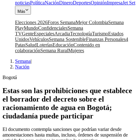
noticias
Política
Nación
Dinero
Deportes
Opinión
Impresa
Jet Set
Más
Elecciones 2026
Foros Semana
Mejor Colombia
Semana
Play
Mundo
Confidenciales
Semana
TV
Gente
Especiales
Arcadia
Tecnología
Turismo
Estados
Unidos
Vehículos
Semana Sostenible
Finanzas Personales
4
Patas
Salud
Loterías
Educación
Contenido en
colaboración
Semana Rural
Mujeres
Semana
|
Nación
Bogotá
Estas son las prohibiciones que establece
el borrador del decreto sobre el
racionamiento de agua en Bogotá;
ciudadanía puede participar
El documento contempla sanciones que podrían variar desde
amonestaciones hasta multas, incluso, órdenes de suspensión de