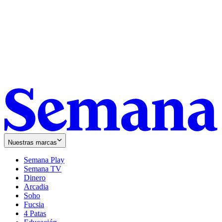
Nuestras marcas
Semana Play
Semana TV
Dinero
Arcadia
Soho
Opens
Fucsia
in
Opens
4 Patas
new
in