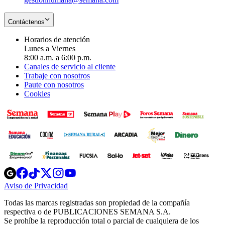
Contáctenos
Horarios de atención
Lunes a Viernes
8:00 a.m. a 6:00 p.m.
Canales de servicio al cliente
Trabaje con nosotros
Paute con nosotros
Cookies
Opens
Opens
Opens
Opens
Opens
in
in
in
in
in
Aviso de Privacidad
Opens
new
new
new
new
new
in
window
window
window
window
window
Todas las marcas registradas son propiedad de la compañía
new
respectiva o de PUBLICACIONES SEMANA S.A.
window
Se prohíbe la reproducción total o parcial de cualquiera de los