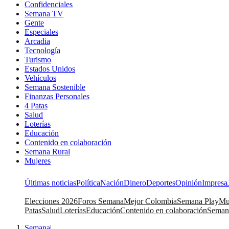
Confidenciales
Semana TV
Gente
Especiales
Arcadia
Tecnología
Turismo
Estados Unidos
Vehículos
Semana Sostenible
Finanzas Personales
4 Patas
Salud
Loterías
Educación
Contenido en colaboración
Semana Rural
Mujeres
Últimas noticias
Política
Nación
Dinero
Deportes
Opinión
Impresa
Elecciones 2026
Foros Semana
Mejor Colombia
Semana Play
Mu
Patas
Salud
Loterías
Educación
Contenido en colaboración
Seman
Semana
|