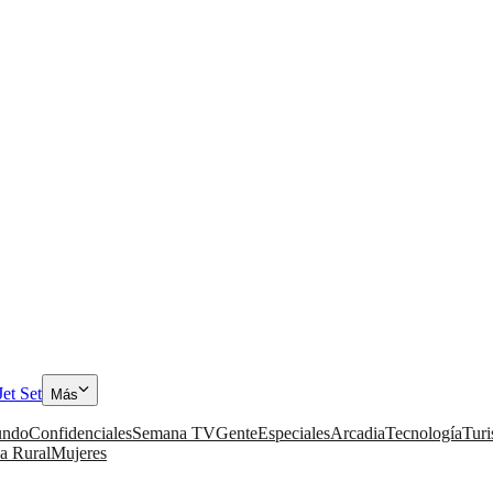
Jet Set
Más
ndo
Confidenciales
Semana TV
Gente
Especiales
Arcadia
Tecnología
Tur
a Rural
Mujeres