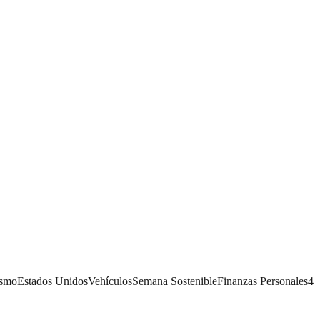
ismo
Estados Unidos
Vehículos
Semana Sostenible
Finanzas Personales
4