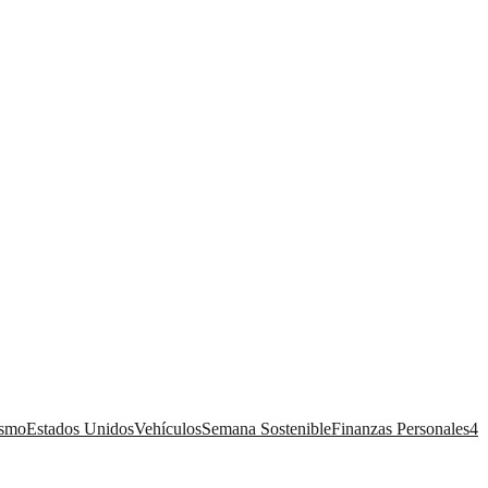
ismo
Estados Unidos
Vehículos
Semana Sostenible
Finanzas Personales
4