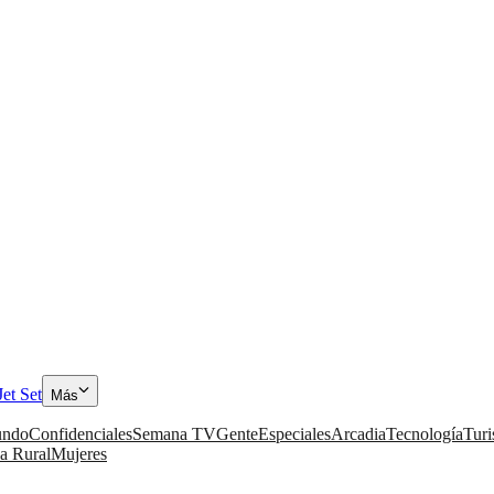
Jet Set
Más
ndo
Confidenciales
Semana TV
Gente
Especiales
Arcadia
Tecnología
Tur
a Rural
Mujeres