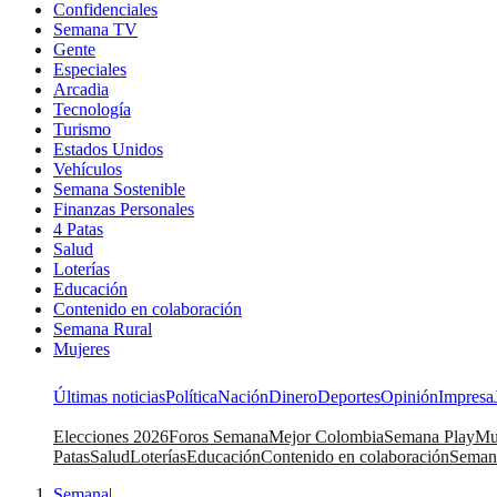
Confidenciales
Semana TV
Gente
Especiales
Arcadia
Tecnología
Turismo
Estados Unidos
Vehículos
Semana Sostenible
Finanzas Personales
4 Patas
Salud
Loterías
Educación
Contenido en colaboración
Semana Rural
Mujeres
Últimas noticias
Política
Nación
Dinero
Deportes
Opinión
Impresa
Elecciones 2026
Foros Semana
Mejor Colombia
Semana Play
Mu
Patas
Salud
Loterías
Educación
Contenido en colaboración
Seman
Semana
|