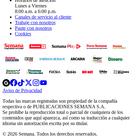
Horarios de atención
Lunes a Viernes
8:00 a.m. a 6:00 p.m.
Canales de servicio al cliente
Trabaje con nosotros
Paute con nosotros
Cookies
Opens
Opens
Opens
Opens
Opens
in
in
in
in
in
Aviso de Privacidad
Opens
new
new
new
new
new
in
window
window
window
window
window
Todas las marcas registradas son propiedad de la compañía
new
respectiva o de PUBLICACIONES SEMANA S.A.
window
Se prohíbe la reproducción total o parcial de cualquiera de los
contenidos que aquí aparezca, así como su traducción a cualquier
idioma sin autorización escrita por su titular.
© 2026 Semana. Todos los derechos reservados.