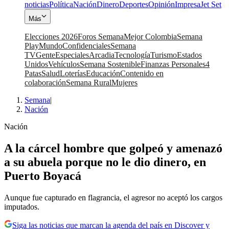
noticias
Política
Nación
Dinero
Deportes
Opinión
Impresa
Jet Set
Más
Elecciones 2026
Foros Semana
Mejor Colombia
Semana
Play
Mundo
Confidenciales
Semana
TV
Gente
Especiales
Arcadia
Tecnología
Turismo
Estados
Unidos
Vehículos
Semana Sostenible
Finanzas Personales
4
Patas
Salud
Loterías
Educación
Contenido en
colaboración
Semana Rural
Mujeres
Semana
|
Nación
Nación
A la cárcel hombre que golpeó y amenazó
a su abuela porque no le dio dinero, en
Puerto Boyacá
Aunque fue capturado en flagrancia, el agresor no aceptó los cargos
imputados.
Siga las noticias que marcan la agenda del país en Discover y