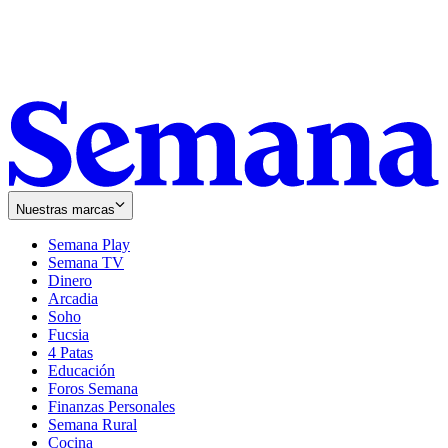
Nuestras marcas
Semana Play
Semana TV
Dinero
Arcadia
Soho
Opens
Fucsia
in
Opens
4 Patas
new
in
Educación
window
new
Foros Semana
window
Finanzas Personales
Semana Rural
Cocina