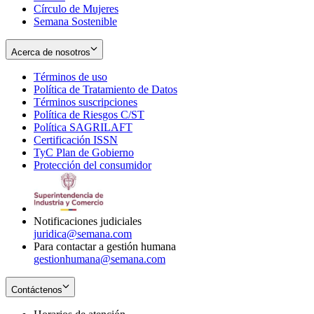
Círculo de Mujeres
Semana Sostenible
Acerca de nosotros
Términos de uso
Opens
Política de Tratamiento de Datos
in
Opens
Términos suscripciones
new
Opens
in
Política de Riesgos C/ST
window
in
Opens
new
Política SAGRILAFT
Opens
new
in
window
Certificación ISSN
Opens
in
window
new
TyC Plan de Gobierno
in
new
Opens
window
Protección del consumidor
new
window
in
Opens
window
new
in
window
new
window
Notificaciones judiciales
juridica@semana.com
Para contactar a gestión humana
gestionhumana@semana.com
Contáctenos