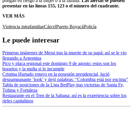
pongan en riesgo a la mujer o a la familia.
Las alertas se pueden
presentar en las líneas 155, 123 o el número del cuadrante.
VER MÁS
Violencia intrafamiliar
Cárcel
Puerto Boyacá
Policía
Le puede interesar
Primeras imágenes de Messi tras la muerte de su papá: así se le vio
llegando a Argentina
Pico y placa regional este domingo 9 de agosto: estos son los
horarios y la multa si lo incumple
Cristina Hurtado estuvo en la posesión presidencial, lució
despampanante ‘look’ y dejó palabras: “Colombia está por encima”
Tabla de posiciones de la Liga BetPlay tras victorias de Santa Fe,
Tolima y Fortaleza
Restaurante en el Tren de la Sabana: así es la experiencia sobre los
rieles capitalinos