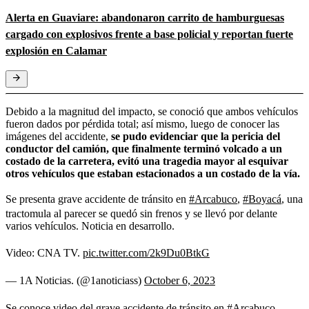
Alerta en Guaviare: abandonaron carrito de hamburguesas
cargado con explosivos frente a base policial y reportan fuerte
explosión en Calamar
Debido a la magnitud del impacto, se conoció que ambos vehículos
fueron dados por pérdida total; así mismo, luego de conocer las
imágenes del accidente,
se pudo evidenciar que la pericia del
conductor del camión, que finalmente terminó volcado a un
costado de la carretera, evitó una tragedia mayor al esquivar
otros vehículos que estaban estacionados a un costado de la vía.
Se presenta grave accidente de tránsito en
#Arcabuco
,
#Boyacá
, una
tractomula al parecer se quedó sin frenos y se llevó por delante
varios vehículos. Noticia en desarrollo.
Video: CNA TV.
pic.twitter.com/2k9Du0BtkG
— 1A Noticias. (@1anoticiass)
October 6, 2023
Se conoce video del grave accidente de tránsito en
#Arcabuco
,