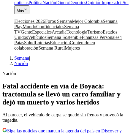
noticias
Política
Nación
Dinero
Deportes
Opinión
Impresa
Jet Set
Más
Elecciones 2026
Foros Semana
Mejor Colombia
Semana
Play
Mundo
Confidenciales
Semana
TV
Gente
Especiales
Arcadia
Tecnología
Turismo
Estados
Unidos
Vehículos
Semana Sostenible
Finanzas Personales
4
Patas
Salud
Loterías
Educación
Contenido en
colaboración
Semana Rural
Mujeres
Semana
|
Nación
Nación
Fatal accidente en vía de Boyacá:
tractomula se llevó un carro familiar y
dejó un muerto y varios heridos
Al parecer, el vehículo de carga se quedó sin frenos y provocó la
tragedia.
Siga las noticias que marcan la agenda del país en Discover y