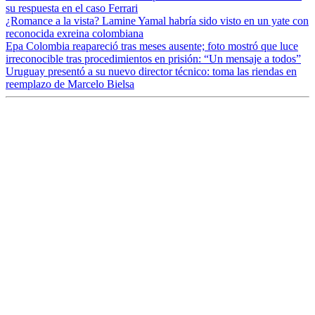
su respuesta en el caso Ferrari
¿Romance a la vista? Lamine Yamal habría sido visto en un yate con
reconocida exreina colombiana
Epa Colombia reapareció tras meses ausente; foto mostró que luce
irreconocible tras procedimientos en prisión: “Un mensaje a todos”
Uruguay presentó a su nuevo director técnico: toma las riendas en
reemplazo de Marcelo Bielsa