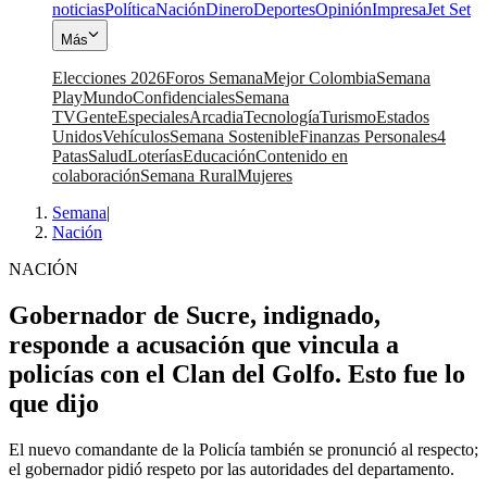
noticias
Política
Nación
Dinero
Deportes
Opinión
Impresa
Jet Set
Más
Elecciones 2026
Foros Semana
Mejor Colombia
Semana
Play
Mundo
Confidenciales
Semana
TV
Gente
Especiales
Arcadia
Tecnología
Turismo
Estados
Unidos
Vehículos
Semana Sostenible
Finanzas Personales
4
Patas
Salud
Loterías
Educación
Contenido en
colaboración
Semana Rural
Mujeres
Semana
|
Nación
NACIÓN
Gobernador de Sucre, indignado,
responde a acusación que vincula a
policías con el Clan del Golfo. Esto fue lo
que dijo
El nuevo comandante de la Policía también se pronunció al respecto;
el gobernador pidió respeto por las autoridades del departamento.