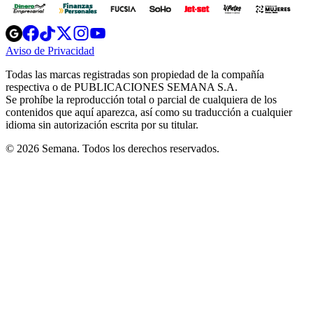
Opens
Opens
Opens
Opens
Opens
in
in
in
in
in
Aviso de Privacidad
Opens
new
new
new
new
new
in
window
window
window
window
window
Todas las marcas registradas son propiedad de la compañía
new
respectiva o de PUBLICACIONES SEMANA S.A.
window
Se prohíbe la reproducción total o parcial de cualquiera de los
contenidos que aquí aparezca, así como su traducción a cualquier
idioma sin autorización escrita por su titular.
© 2026 Semana. Todos los derechos reservados.