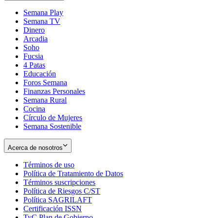
Semana Play
Semana TV
Dinero
Arcadia
Soho
Opens
Fucsia
in
Opens
4 Patas
new
in
Educación
window
new
Foros Semana
window
Finanzas Personales
Semana Rural
Cocina
Círculo de Mujeres
Semana Sostenible
Acerca de nosotros
Términos de uso
Opens
Política de Tratamiento de Datos
in
Opens
Términos suscripciones
new
Opens
in
Política de Riesgos C/ST
window
in
Opens
new
Política SAGRILAFT
Opens
new
in
window
Certificación ISSN
Opens
in
window
new
TyC Plan de Gobierno
in
new
Opens
window