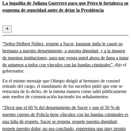
La jugadita de Juliana Guerrero para que Petro le fortalezca su
esquema de seguridad antes de dejar la Presidencia
“Señor Helbert Núñez, respete a Sucre, bastante daño le causó su
hermano a nuestro departamento, a nuestra dignidad, y a la imagen
de nuestras instituciones, para que venga usted ahora de ñapa a tratar
de untarnos a todos con vínculos con las bandas criminales”,
dijo el
gobernador.
En el mismo mensaje que Olimpo dirigió al hermano de coronel
retirado del cargo, el mandatario de los sucreños pidió que este se
retractara de lo dicho, de la misma manera como salió públicamente
ante medios de comunicación haciendo los señalamientos.
“Decir que el 60 % del departamento de Sucre y que el 50 % de
nuestro cuerpo de Policía tiene vínculos con las bandas criminales es
una falta de respeto. Sucre se respeta, respete nuestra dignidad,
respete nuestro dolor, no sea conchudo, esperemos que muy pronto