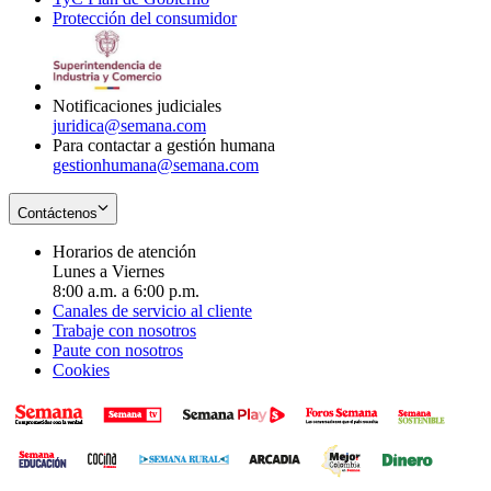
Protección del consumidor
new
window
in
Opens
window
new
in
window
new
window
Notificaciones judiciales
juridica@semana.com
Para contactar a gestión humana
gestionhumana@semana.com
Contáctenos
Horarios de atención
Lunes a Viernes
8:00 a.m. a 6:00 p.m.
Canales de servicio al cliente
Trabaje con nosotros
Paute con nosotros
Cookies