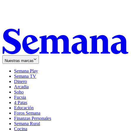
Nuestras marcas
Semana Play
Semana TV
Dinero
Arcadia
Soho
Opens
Fucsia
in
Opens
4 Patas
new
in
Educación
window
new
Foros Semana
window
Finanzas Personales
Semana Rural
Cocina