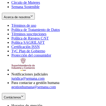
Círculo de Mujeres
Semana Sostenible
Acerca de nosotros
Términos de uso
Opens
Política de Tratamiento de Datos
in
Opens
Términos suscripciones
new
Opens
in
Política de Riesgos C/ST
window
in
Opens
new
Política SAGRILAFT
Opens
new
in
window
Certificación ISSN
Opens
in
window
new
TyC Plan de Gobierno
in
new
Opens
window
Protección del consumidor
new
window
in
Opens
window
new
in
window
new
window
Notificaciones judiciales
juridica@semana.com
Para contactar a gestión humana
gestionhumana@semana.com
Contáctenos
Horarios de atención