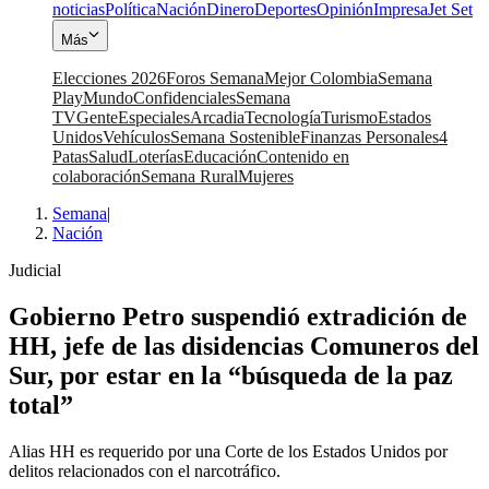
noticias
Política
Nación
Dinero
Deportes
Opinión
Impresa
Jet Set
Más
Elecciones 2026
Foros Semana
Mejor Colombia
Semana
Play
Mundo
Confidenciales
Semana
TV
Gente
Especiales
Arcadia
Tecnología
Turismo
Estados
Unidos
Vehículos
Semana Sostenible
Finanzas Personales
4
Patas
Salud
Loterías
Educación
Contenido en
colaboración
Semana Rural
Mujeres
Semana
|
Nación
Judicial
Gobierno Petro suspendió extradición de
HH, jefe de las disidencias Comuneros del
Sur, por estar en la “búsqueda de la paz
total”
Alias HH es requerido por una Corte de los Estados Unidos por
delitos relacionados con el narcotráfico.