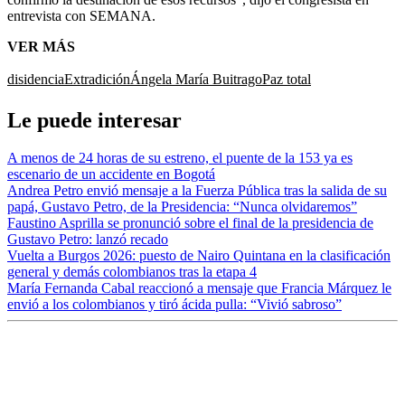
entrevista con SEMANA.
VER MÁS
disidencia
Extradición
Ángela María Buitrago
Paz total
Le puede interesar
A menos de 24 horas de su estreno, el puente de la 153 ya es
escenario de un accidente en Bogotá
Andrea Petro envió mensaje a la Fuerza Pública tras la salida de su
papá, Gustavo Petro, de la Presidencia: “Nunca olvidaremos”
Faustino Asprilla se pronunció sobre el final de la presidencia de
Gustavo Petro: lanzó recado
Vuelta a Burgos 2026: puesto de Nairo Quintana en la clasificación
general y demás colombianos tras la etapa 4
María Fernanda Cabal reaccionó a mensaje que Francia Márquez le
envió a los colombianos y tiró ácida pulla: “Vivió sabroso”