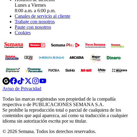
Lunes a Viernes
8:00 a.m. a 6:00 p.m.
Canales de servicio al cliente
Trabaje con nosotros
Paute con nosotros
Cookies
Opens
Opens
Opens
Opens
Opens
in
in
in
in
in
Aviso de Privacidad
Opens
new
new
new
new
new
in
window
window
window
window
window
Todas las marcas registradas son propiedad de la compañía
new
respectiva o de PUBLICACIONES SEMANA S.A.
window
Se prohíbe la reproducción total o parcial de cualquiera de los
contenidos que aquí aparezca, así como su traducción a cualquier
idioma sin autorización escrita por su titular.
© 2026 Semana. Todos los derechos reservados.