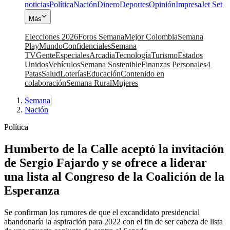
noticias
Política
Nación
Dinero
Deportes
Opinión
Impresa
Jet Set
Más
Elecciones 2026
Foros Semana
Mejor Colombia
Semana
Play
Mundo
Confidenciales
Semana
TV
Gente
Especiales
Arcadia
Tecnología
Turismo
Estados
Unidos
Vehículos
Semana Sostenible
Finanzas Personales
4
Patas
Salud
Loterías
Educación
Contenido en
colaboración
Semana Rural
Mujeres
Semana
|
Nación
Política
Humberto de la Calle aceptó la invitación
de Sergio Fajardo y se ofrece a liderar
una lista al Congreso de la Coalición de la
Esperanza
Se confirman los rumores de que el excandidato presidencial
abandonaría la aspiración para 2022 con el fin de ser cabeza de lista