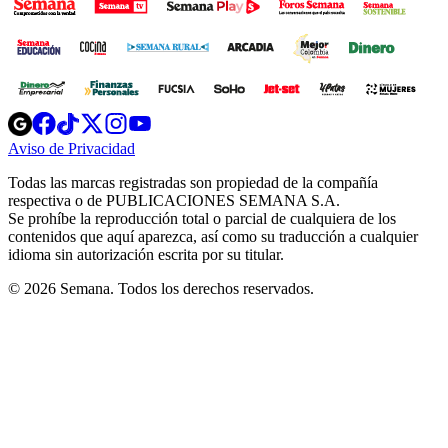
Opens
Opens
Opens
Opens
Opens
in
in
in
in
in
Aviso de Privacidad
Opens
new
new
new
new
new
in
window
window
window
window
window
Todas las marcas registradas son propiedad de la compañía
new
respectiva o de PUBLICACIONES SEMANA S.A.
window
Se prohíbe la reproducción total o parcial de cualquiera de los
contenidos que aquí aparezca, así como su traducción a cualquier
idioma sin autorización escrita por su titular.
© 2026 Semana. Todos los derechos reservados.