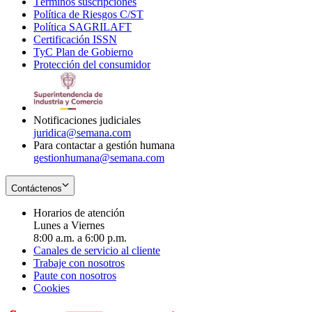
Términos suscripciones
new
Opens
in
Política de Riesgos C/ST
window
in
Opens
new
Política SAGRILAFT
Opens
new
in
window
Certificación ISSN
Opens
in
window
new
TyC Plan de Gobierno
in
new
Opens
window
Protección del consumidor
new
window
in
Opens
window
new
in
window
new
window
Notificaciones judiciales
juridica@semana.com
Para contactar a gestión humana
gestionhumana@semana.com
Contáctenos
Horarios de atención
Lunes a Viernes
8:00 a.m. a 6:00 p.m.
Canales de servicio al cliente
Trabaje con nosotros
Paute con nosotros
Cookies