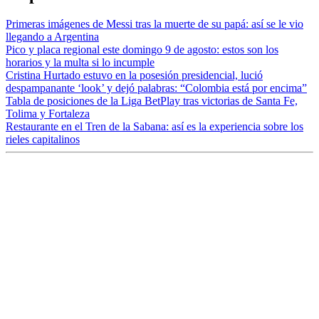
Primeras imágenes de Messi tras la muerte de su papá: así se le vio
llegando a Argentina
Pico y placa regional este domingo 9 de agosto: estos son los
horarios y la multa si lo incumple
Cristina Hurtado estuvo en la posesión presidencial, lució
despampanante ‘look’ y dejó palabras: “Colombia está por encima”
Tabla de posiciones de la Liga BetPlay tras victorias de Santa Fe,
Tolima y Fortaleza
Restaurante en el Tren de la Sabana: así es la experiencia sobre los
rieles capitalinos