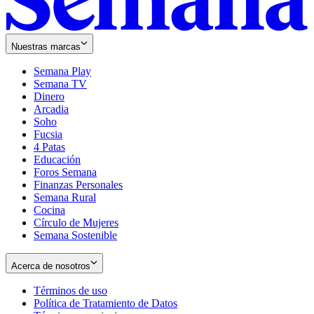
Nuestras marcas
Semana Play
Semana TV
Dinero
Arcadia
Soho
Opens
Fucsia
in
Opens
4 Patas
new
in
Educación
window
new
Foros Semana
window
Finanzas Personales
Semana Rural
Cocina
Círculo de Mujeres
Semana Sostenible
Acerca de nosotros
Términos de uso
Opens
Política de Tratamiento de Datos
in
Opens