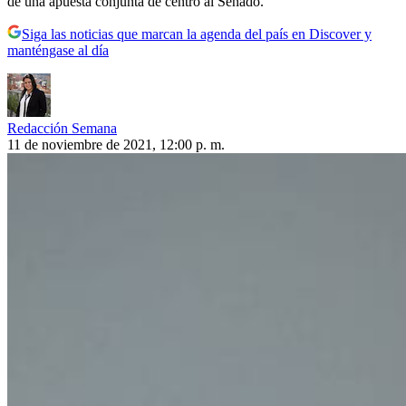
de una apuesta conjunta de centro al Senado.
Siga las noticias que marcan la agenda del país en Discover y
manténgase al día
Redacción Semana
11 de noviembre de 2021, 12:00 p. m.