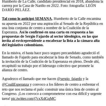
Humberto de La Calle, candidato presidencial en 2018, abandona la
carrera por la Casa de Nariño en 2022.
Foto:
fotografía: LEÓN
DARÍO PELÁEZ.
Tal como lo anticipó SEMANA
, Humberto de la Calle encamina
su apuesta en 2022 por una aspiración al Senado de la República en
una lista conjunta de centro a nombre de la Coalición de la
Esperanza.
Así lo confirmó en una carta en respuesta a las
propuestas de Sergio Fajardo al sector ideológico, en las que
invita al exvicepresidente a encabezar la lista a la cámara alta
del legislativo colombiano.
En la misiva, el hasta hace poco seguro precandidato agradeció el
llamado de Fajardo para encabezar la lista de Senado, como también
la invitación de la Coalición de la Esperanza en pleno. Desde ahí,
recapituló su trabajo por el liderazgo colectivo que promete la
alianza de centro.
Agradezco el llamado que me hacen
@sergio_fajardo
y la
@CoaliEsperanza
y convoco a los líderes de centro a enfrentar el
reto que nos reclama el país: construir una única lista de centro al
Congreso. ¡Los convoco a comprometerse con esa difícil y urgente
tarea!
pic.twitter.com/j7cxXdGqMC