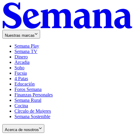
Nuestras marcas
Semana Play
Semana TV
Dinero
Arcadia
Soho
Opens
Fucsia
in
Opens
4 Patas
new
in
Educación
window
new
Foros Semana
window
Finanzas Personales
Semana Rural
Cocina
Círculo de Mujeres
Semana Sostenible
Acerca de nosotros