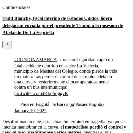
Confidenciales
Todd Blanche, fiscal interino de Estados Unidos, lidera
delegación enviada por el presidente Trump a la posesión de
Abelardo De La Espriella
#CUNDINAMARCA
. Una cam/seguridad captó un
fatal accidente ocurrido en sector La Victoria,
municipio de Mesitas del Colegio, donde pierde la vida
un motero tras perder el control de su motocicleta en
una curva y posteriormente chocar aparatosamente
contra un bus intermunicipal.
pic.twitter.com/tKbpSoggvK
— Pasa en Bogotá | SrBacca (@PasaenBogota)
January 10, 2025
Desafortunadamente, esta situación terminó en tragedia, ya que al
intentar maniobrar en la curva,
el motociclista perdió el control y
cayó al piso, deslizándose varios metros,
mientras el bus