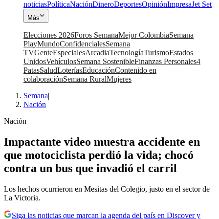
noticias
Política
Nación
Dinero
Deportes
Opinión
Impresa
Jet Set
Más
Elecciones 2026
Foros Semana
Mejor Colombia
Semana
Play
Mundo
Confidenciales
Semana
TV
Gente
Especiales
Arcadia
Tecnología
Turismo
Estados
Unidos
Vehículos
Semana Sostenible
Finanzas Personales
4
Patas
Salud
Loterías
Educación
Contenido en
colaboración
Semana Rural
Mujeres
Semana
|
Nación
Nación
Impactante video muestra accidente en
que motociclista perdió la vida; chocó
contra un bus que invadió el carril
Los hechos ocurrieron en Mesitas del Colegio, justo en el sector de
La Victoria.
Siga las noticias que marcan la agenda del país en Discover y