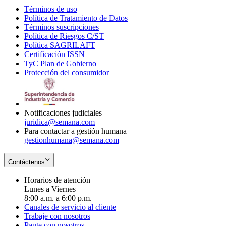
Términos de uso
Opens
Política de Tratamiento de Datos
in
Opens
Términos suscripciones
new
Opens
in
Política de Riesgos C/ST
window
in
Opens
new
Política SAGRILAFT
Opens
new
in
window
Certificación ISSN
Opens
in
window
new
TyC Plan de Gobierno
in
new
Opens
window
Protección del consumidor
new
window
in
Opens
window
new
in
window
new
window
Notificaciones judiciales
juridica@semana.com
Para contactar a gestión humana
gestionhumana@semana.com
Contáctenos
Horarios de atención
Lunes a Viernes
8:00 a.m. a 6:00 p.m.
Canales de servicio al cliente
Trabaje con nosotros
Paute con nosotros