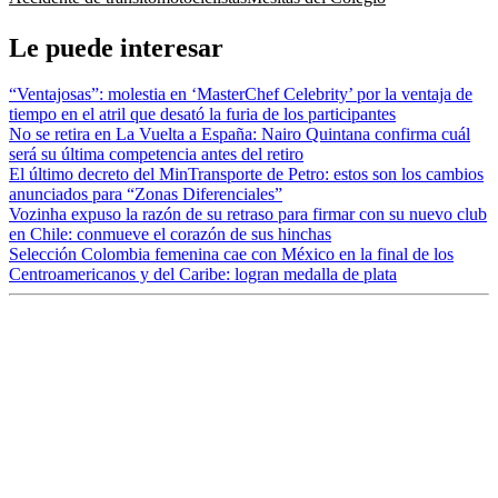
Le puede interesar
“Ventajosas”: molestia en ‘MasterChef Celebrity’ por la ventaja de
tiempo en el atril que desató la furia de los participantes
No se retira en La Vuelta a España: Nairo Quintana confirma cuál
será su última competencia antes del retiro
El último decreto del MinTransporte de Petro: estos son los cambios
anunciados para “Zonas Diferenciales”
Vozinha expuso la razón de su retraso para firmar con su nuevo club
en Chile: conmueve el corazón de sus hinchas
Selección Colombia femenina cae con México en la final de los
Centroamericanos y del Caribe: logran medalla de plata