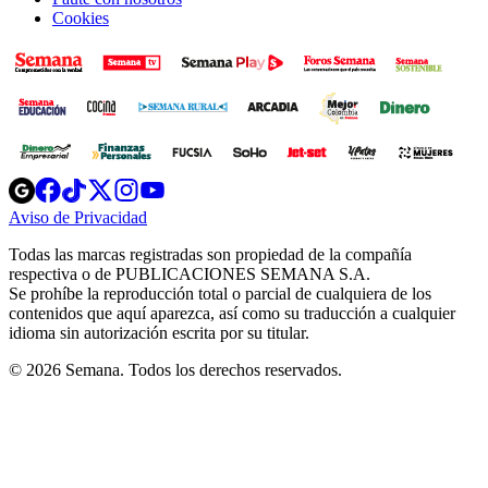
Cookies
Opens
Opens
Opens
Opens
Opens
in
in
in
in
in
Aviso de Privacidad
Opens
new
new
new
new
new
in
window
window
window
window
window
Todas las marcas registradas son propiedad de la compañía
new
respectiva o de PUBLICACIONES SEMANA S.A.
window
Se prohíbe la reproducción total o parcial de cualquiera de los
contenidos que aquí aparezca, así como su traducción a cualquier
idioma sin autorización escrita por su titular.
© 2026 Semana. Todos los derechos reservados.