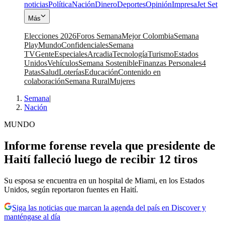
noticias
Política
Nación
Dinero
Deportes
Opinión
Impresa
Jet Set
Más
Elecciones 2026
Foros Semana
Mejor Colombia
Semana
Play
Mundo
Confidenciales
Semana
TV
Gente
Especiales
Arcadia
Tecnología
Turismo
Estados
Unidos
Vehículos
Semana Sostenible
Finanzas Personales
4
Patas
Salud
Loterías
Educación
Contenido en
colaboración
Semana Rural
Mujeres
Semana
|
Nación
MUNDO
Informe forense revela que presidente de
Haití falleció luego de recibir 12 tiros
Su esposa se encuentra en un hospital de Miami, en los Estados
Unidos, según reportaron fuentes en Haití.
Siga las noticias que marcan la agenda del país en Discover y
manténgase al día