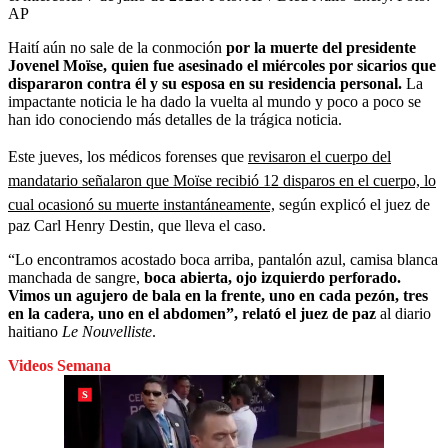
AP
Haití aún no sale de la conmoción
por la muerte del presidente
Jovenel Moïse, quien fue asesinado el miércoles por sicarios que
dispararon contra él y su esposa en su residencia personal.
La
impactante noticia le ha dado la vuelta al mundo y poco a poco se
han ido conociendo más detalles de la trágica noticia.
Este jueves, los médicos forenses que
revisaron el cuerpo del
mandatario señalaron que Moïse recibió 12 disparos en el cuerpo, lo
cual ocasionó su muerte instantáneamente,
según explicó el juez de
paz Carl Henry Destin, que lleva el caso.
“Lo encontramos acostado boca arriba, pantalón azul, camisa blanca
manchada de sangre,
boca abierta, ojo izquierdo perforado.
Vimos un agujero de bala en la frente, uno en cada pezón, tres
en la cadera, uno en el abdomen”, relató el juez de paz
al diario
haitiano
Le Nouvelliste
.
Videos Semana