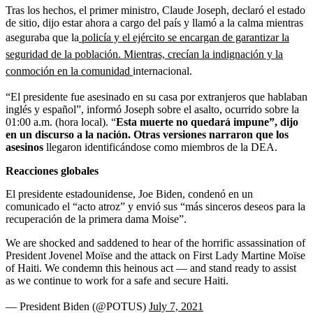
Tras los hechos, el primer ministro, Claude Joseph, declaró el estado
de sitio, dijo estar ahora a cargo del país y llamó a la calma mientras
aseguraba que la
policía y el ejército se encargan de garantizar la
seguridad de la población. Mientras, crecían la indignación y la
conmoción en la comunidad
internacional.
“El presidente fue asesinado en su casa por extranjeros que hablaban
inglés y español”, informó Joseph sobre el asalto, ocurrido sobre la
01:00 a.m. (hora local). “
Esta muerte no quedará impune”, dijo
en un discurso a la nación. Otras versiones narraron que los
asesinos
llegaron identificándose como miembros de la DEA.
Reacciones globales
El presidente estadounidense, Joe Biden, condenó en un
comunicado el “acto atroz” y envió sus “más sinceros deseos para la
recuperación de la primera dama Moise”.
We are shocked and saddened to hear of the horrific assassination of
President Jovenel Moïse and the attack on First Lady Martine Moïse
of Haiti. We condemn this heinous act — and stand ready to assist
as we continue to work for a safe and secure Haiti.
— President Biden (@POTUS)
July 7, 2021