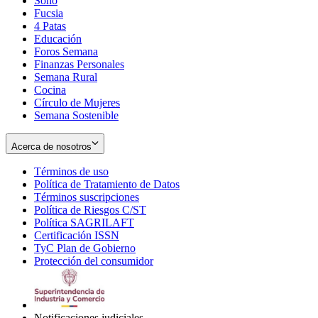
Soho
Opens
Fucsia
in
Opens
4 Patas
new
in
Educación
window
new
Foros Semana
window
Finanzas Personales
Semana Rural
Cocina
Círculo de Mujeres
Semana Sostenible
Acerca de nosotros
Términos de uso
Opens
Política de Tratamiento de Datos
in
Opens
Términos suscripciones
new
Opens
in
Política de Riesgos C/ST
window
in
Opens
new
Política SAGRILAFT
Opens
new
in
window
Certificación ISSN
Opens
in
window
new
TyC Plan de Gobierno
in
new
Opens
window
Protección del consumidor
new
window
in
Opens
window
new
in
window
new
window
Notificaciones judiciales