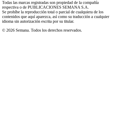
window
window
window
window
window
Todas las marcas registradas son propiedad de la compañía
new
respectiva o de PUBLICACIONES SEMANA S.A.
window
Se prohíbe la reproducción total o parcial de cualquiera de los
contenidos que aquí aparezca, así como su traducción a cualquier
idioma sin autorización escrita por su titular.
© 2026 Semana. Todos los derechos reservados.