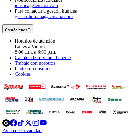
juridica@semana.com
Para contactar a gestión humana
gestionhumana@semana.com
Contáctenos
Horarios de atención
Lunes a Viernes
8:00 a.m. a 6:00 p.m.
Canales de servicio al cliente
Trabaje con nosotros
Paute con nosotros
Cookies
Opens
Opens
Opens
Opens
Opens
in
in
in
in
in
Aviso de Privacidad
Opens
new
new
new
new
new
in