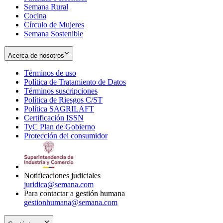
Semana Rural
Cocina
Círculo de Mujeres
Semana Sostenible
Acerca de nosotros
Términos de uso
Opens
Política de Tratamiento de Datos
in
Opens
Términos suscripciones
new
Opens
in
Política de Riesgos C/ST
window
in
Opens
new
Política SAGRILAFT
Opens
new
in
window
Certificación ISSN
Opens
in
window
new
TyC Plan de Gobierno
in
new
Opens
window
Protección del consumidor
new
window
in
Opens
window
new
in
window
new
window
Notificaciones judiciales
juridica@semana.com
Para contactar a gestión humana
gestionhumana@semana.com