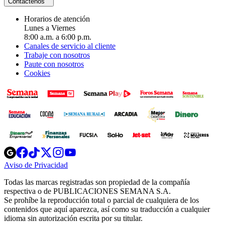
Contáctenos
Horarios de atención
Lunes a Viernes
8:00 a.m. a 6:00 p.m.
Canales de servicio al cliente
Trabaje con nosotros
Paute con nosotros
Cookies
Opens
Opens
Opens
Opens
Opens
in
in
in
in
in
Aviso de Privacidad
Opens
new
new
new
new
new
in
window
window
window
window
window
Todas las marcas registradas son propiedad de la compañía
new
respectiva o de PUBLICACIONES SEMANA S.A.
window
Se prohíbe la reproducción total o parcial de cualquiera de los
contenidos que aquí aparezca, así como su traducción a cualquier
idioma sin autorización escrita por su titular.