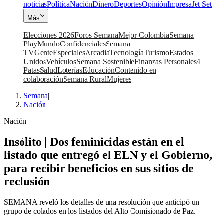
noticias
Política
Nación
Dinero
Deportes
Opinión
Impresa
Jet Set
Más
Elecciones 2026
Foros Semana
Mejor Colombia
Semana
Play
Mundo
Confidenciales
Semana
TV
Gente
Especiales
Arcadia
Tecnología
Turismo
Estados
Unidos
Vehículos
Semana Sostenible
Finanzas Personales
4
Patas
Salud
Loterías
Educación
Contenido en
colaboración
Semana Rural
Mujeres
Semana
|
Nación
Nación
Insólito | Dos feminicidas están en el
listado que entregó el ELN y el Gobierno,
para recibir beneficios en sus sitios de
reclusión
SEMANA reveló los detalles de una resolución que anticipó un
grupo de colados en los listados del Alto Comisionado de Paz.