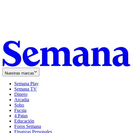
Nuestras marcas
Semana Play
Semana TV
Dinero
Arcadia
Soho
Opens
Fucsia
in
Opens
4 Patas
new
in
Educación
window
new
Foros Semana
window
Finanzas Personales