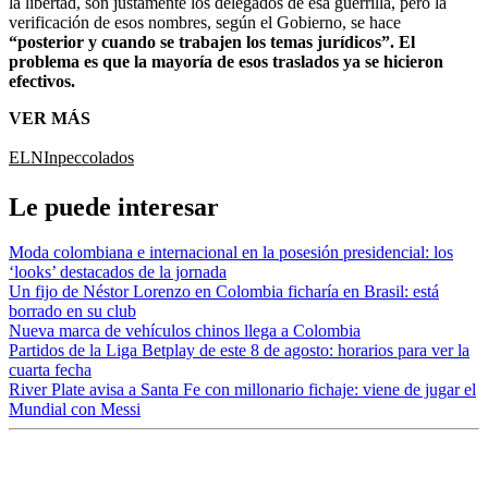
la libertad, son justamente los delegados de esa guerrilla, pero la
verificación de esos nombres, según el Gobierno, se hace
“posterior y cuando se trabajen los temas jurídicos”. El
problema es que la mayoría de esos traslados ya se hicieron
efectivos.
VER MÁS
ELN
Inpec
colados
Le puede interesar
Moda colombiana e internacional en la posesión presidencial: los
‘looks’ destacados de la jornada
Un fijo de Néstor Lorenzo en Colombia ficharía en Brasil: está
borrado en su club
Nueva marca de vehículos chinos llega a Colombia
Partidos de la Liga Betplay de este 8 de agosto: horarios para ver la
cuarta fecha
River Plate avisa a Santa Fe con millonario fichaje: viene de jugar el
Mundial con Messi