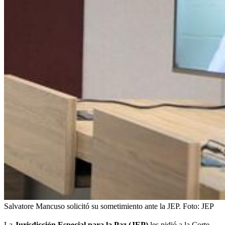
Salvatore Mancuso solicitó su sometimiento ante la JEP.
Foto:
JEP
La
Jurisdicción Especial para la Paz (JEP)
les pidió a la Corte