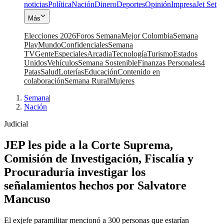
noticias
Política
Nación
Dinero
Deportes
Opinión
Impresa
Jet Set
Más
Elecciones 2026
Foros Semana
Mejor Colombia
Semana
Play
Mundo
Confidenciales
Semana
TV
Gente
Especiales
Arcadia
Tecnología
Turismo
Estados
Unidos
Vehículos
Semana Sostenible
Finanzas Personales
4
Patas
Salud
Loterías
Educación
Contenido en
colaboración
Semana Rural
Mujeres
Semana
|
Nación
Judicial
JEP les pide a la Corte Suprema,
Comisión de Investigación, Fiscalía y
Procuraduría investigar los
señalamientos hechos por Salvatore
Mancuso
El exjefe paramilitar mencionó a 300 personas que estarían