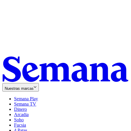
Nuestras marcas
Semana Play
Semana TV
Dinero
Arcadia
Soho
Opens
Fucsia
in
Opens
4 Patas
new
in