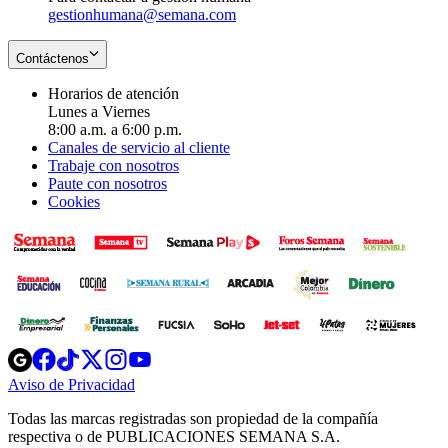
gestionhumana@semana.com
Contáctenos
Horarios de atención
Lunes a Viernes
8:00 a.m. a 6:00 p.m.
Canales de servicio al cliente
Trabaje con nosotros
Paute con nosotros
Cookies
Opens
Opens
Opens
Opens
Opens
in
in
in
in
in
Aviso de Privacidad
Opens
new
new
new
new
new
in
window
window
window
window
window
Todas las marcas registradas son propiedad de la compañía
new
respectiva o de PUBLICACIONES SEMANA S.A.
window