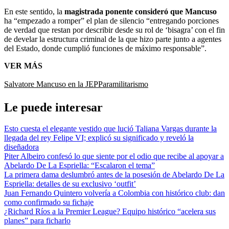
En este sentido, la
magistrada ponente consideró que Mancuso
ha “empezado a romper” el plan de silencio “entregando porciones
de verdad que restan por describir desde su rol de ‘bisagra’ con el fin
de develar la estructura criminal de la que hizo parte junto a agentes
del Estado, donde cumplió funciones de máximo responsable”.
VER MÁS
Salvatore Mancuso en la JEP
Paramilitarismo
Le puede interesar
Esto cuesta el elegante vestido que lució Taliana Vargas durante la
llegada del rey Felipe VI; explicó su significado y reveló la
diseñadora
Piter Albeiro confesó lo que siente por el odio que recibe al apoyar a
Abelardo De La Espriella: “Escalaron el tema”
La primera dama deslumbró antes de la posesión de Abelardo De La
Espriella: detalles de su exclusivo ‘outfit’
Juan Fernando Quintero volvería a Colombia con histórico club: dan
como confirmado su fichaje
¿Richard Ríos a la Premier League? Equipo histórico “acelera sus
planes” para ficharlo