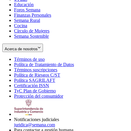
Educación
window
new
Foros Semana
window
Finanzas Personales
Semana Rural
Cocina
Círculo de Mujeres
Semana Sostenible
Acerca de nosotros
Términos de uso
Opens
Política de Tratamiento de Datos
in
Opens
Términos suscripciones
new
Opens
in
Política de Riesgos C/ST
window
in
Opens
new
Política SAGRILAFT
Opens
new
in
window
Certificación ISSN
Opens
in
window
new
TyC Plan de Gobierno
in
new
Opens
window
Protección del consumidor
new
window
in
Opens
window
new
in
window
new
window
Notificaciones judiciales
juridica@semana.com
Para contactar a gestión humana