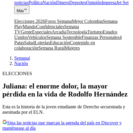
noticias
Política
Nación
Dinero
Deportes
Opinión
Impresa
Jet Set
Más
Elecciones 2026
Foros Semana
Mejor Colombia
Semana
Play
Mundo
Confidenciales
Semana
TV
Gente
Especiales
Arcadia
Tecnología
Turismo
Estados
Unidos
Vehículos
Semana Sostenible
Finanzas Personales
4
Patas
Salud
Loterías
Educación
Contenido en
colaboración
Semana Rural
Mujeres
Semana
|
Nación
ELECCIONES
Juliana: el enorme dolor, la mayor
pérdida en la vida de Rodolfo Hernández
Esta es la historia de la joven estudiante de Derecho secuestrada y
asesinada por el ELN.
Siga las noticias que marcan la agenda del país en Discover y
manténgase al día