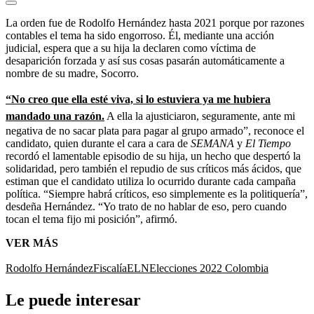
La orden fue de Rodolfo Hernández hasta 2021 porque por razones
contables el tema ha sido engorroso. Él, mediante una acción
judicial, espera que a su hija la declaren como víctima de
desaparición forzada y así sus cosas pasarán automáticamente a
nombre de su madre, Socorro.
“No creo que ella esté viva, si lo estuviera ya me hubiera
mandado una razón.
A ella la ajusticiaron, seguramente, ante mi
negativa de no sacar plata para pagar al grupo armado”, reconoce el
candidato, quien durante el cara a cara de
SEMANA
y
El Tiempo
recordó el lamentable episodio de su hija, un hecho que despertó la
solidaridad, pero también el repudio de sus críticos más ácidos, que
estiman que el candidato utiliza lo ocurrido durante cada campaña
política. “Siempre habrá críticos, eso simplemente es la politiquería”,
desdeña Hernández. “Yo trato de no hablar de eso, pero cuando
tocan el tema fijo mi posición”, afirmó.
VER MÁS
Rodolfo Hernández
Fiscalía
ELN
Elecciones 2022 Colombia
Le puede interesar