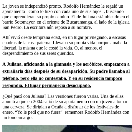
La joven se independizó pronto. Rodolfo Hernández le regaló un
apartamento –como lo hizo con cada uno de sus hijos–, buscando
que emprendieran su propio camino. El de Juliana está ubicado en el
barrio Sotomayor, en el oriente de Bucaramanga, al lado de la iglesia
San Pedro. La escritura aún reposa a su nombre.
Allí vivió desde temprana edad, en un lugar privilegiado, a escasas
cuadras de la casa paterna. Llevaba su propia vida porque amaba la
libertad, la misma que le costó la vida. O, al menos, el
desprendimiento de sus seres queridos.
A Juliana, aficionada a la gimnasia y los aeróbicos, empezaron a
extrañarla días después de su desaparición. Su padre llamaba al
teléfono, pero ella no contestaba. Y en su residencia tampoco
respondía. El lugar permanecía desocupado.
¿Qué pasó con Juliana? Las versiones fueron varias. Una de ellas
apuntó a que en 2004 salió de su apartamento con un joven a tomar
una cerveza. Se dirigían a Ocaña a disfrutar de los festivales de
enero. “Yo le pedí que no fuera”, rememora Rodolfo Hernández con
un tono amargo.