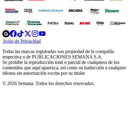
Opens
Opens
Opens
Opens
Opens
in
in
in
in
in
Aviso de Privacidad
Opens
new
new
new
new
new
in
window
window
window
window
window
Todas las marcas registradas son propiedad de la compañía
new
respectiva o de PUBLICACIONES SEMANA S.A.
window
Se prohíbe la reproducción total o parcial de cualquiera de los
contenidos que aquí aparezca, así como su traducción a cualquier
idioma sin autorización escrita por su titular.
© 2026 Semana. Todos los derechos reservados.