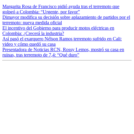
Margarita Rosa de Francisco pidió ayuda tras el terremoto que
golpeó a Colombia: “Urgente, por favor”
Dimayor modifica su decisión sobre aplazamiento de partidos por el
terremoto: nueva medida oficial
El incentivo del Gobierno para producir motos eléctricas en
Colombia: ¿Crecerá la industria?
Así pasó el exarquero Nélson Ramos terremoto sufrido en Cali:
video y cómo quedó su casa
Presentadora de Noticias RCN, Rossy Lemos, mostró su casa en
ruinas, tras terremoto de 7,4: “Qué duro”