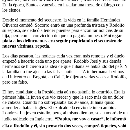
En la época, Santos avanzaba en instalar una mesa de diálogo con
los elenos.
Desde el momento del secuestro, la vida en la familia Hernández
Oliveros cambió. Socorro entró en una profunda tristeza y Rodolfo,
su esposo, se dedicó a tender puentes para encontrar noticias de su
hija, pero con la convicción de que no pagaría un peso.
Entregar
plata a los delincuentes era seguir propiciando el secuestro de
nuevas víctimas, repetía.
Los días pasaron, las noticias cada vez eran más remotas y el duelo
empezó a hacerlo cada uno por aparte. Rodolfo José y sus demás
hermanos se hicieron a la idea de que Juliana se había ido del país. Y
la familia no fue ajena a las falsas noticias. “A tu hermana la vimos
en Unicentro en Bogotá, en Cali”, le dijeron varias veces a Rodolfo,
pero era falso.
El hoy candidato a la Presidencia aún no asimila lo ocurrido. Era la
primera hija, la joven que vio crecer y que le sacó más de un dolor
de cabeza. Cuando no sobrepasaba los 20 años, Juliana quiso
aprender a hablar inglés. El exalcalde la envió de intercambio a
Londres. La joven estudió, pero, al mismo tiempo, se enamoró de un
judío radicado en Inglaterra.
“Papito, me voy a casar”, le informó
ella a Rodolfo y él, sin pensarlo dos veces, compró tiquetes, voló