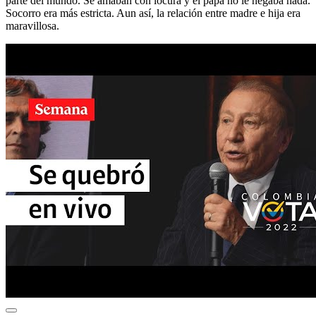
parte del mundo. Se amaban con locura y el papá no le negaba nada.
Socorro era más estricta. Aun así, la relación entre madre e hija era
maravillosa.