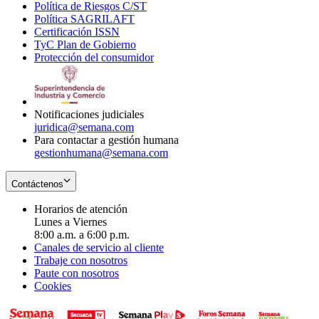
Política de Riesgos C/ST
window
in
Opens
new
Política SAGRILAFT
Opens
new
in
window
Certificación ISSN
Opens
in
window
new
TyC Plan de Gobierno
in
new
Opens
window
Protección del consumidor
new
window
in
Opens
window
new
in
window
new
window
Notificaciones judiciales
juridica@semana.com
Para contactar a gestión humana
gestionhumana@semana.com
Contáctenos
Horarios de atención
Lunes a Viernes
8:00 a.m. a 6:00 p.m.
Canales de servicio al cliente
Trabaje con nosotros
Paute con nosotros
Cookies