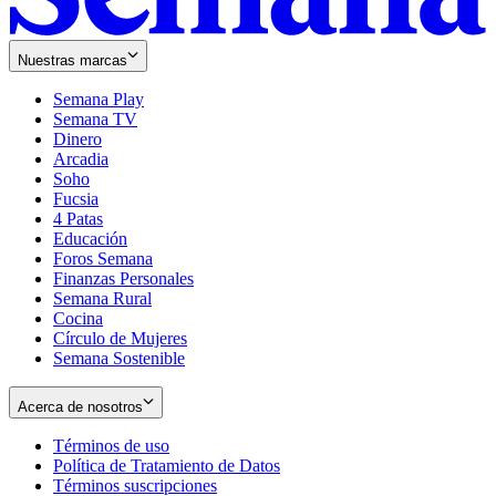
Nuestras marcas
Semana Play
Semana TV
Dinero
Arcadia
Soho
Opens
Fucsia
in
Opens
4 Patas
new
in
Educación
window
new
Foros Semana
window
Finanzas Personales
Semana Rural
Cocina
Círculo de Mujeres
Semana Sostenible
Acerca de nosotros
Términos de uso
Opens
Política de Tratamiento de Datos
in
Opens
Términos suscripciones
new
Opens
in