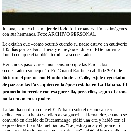
Juliana, la única hija mujer de Rodolfo Hernández. En las imágenes
con sus hermanos.
Foto:
ARCHIVO PERSONAL
Le exigían que –como ocurrió cuando su padre estuvo en cautiverio
135 días por las Farc– fuera y entregara el dinero. El temor en la
familia era que él también terminara secuestrado.
Hernández pasó varios años pensando que las Farc habían
secuestrado a su pequeña. En Caracol Radio, en abril de 2016,
le
hicieron el puente con Humberto de la Calle, exjefe negociador
de paz con las Farc, quien en la época estaba en La Habana. Él
prometió interceder con esa guerrilla, pero ellos, según dijeron,
no la tenían en su poder.
La familia confirmó que el ELN había sido el responsable y la
delincuencia la había vendido a esa guerrilla. Hernández, cuando se
convirtió en alcalde de Bucaramanga, pidió una cita y habló con el
expresidente Juan Manuel Santos. “Le pedí ayuda y él prometió
ayudarme, hizo lo que estuvo a su alcance”, relató el hoy candidato.