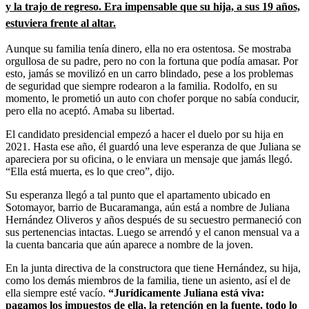
y la trajo de regreso. Era impensable que su hija, a sus 19 años,
estuviera frente al altar.
Aunque su familia tenía dinero, ella no era ostentosa. Se mostraba
orgullosa de su padre, pero no con la fortuna que podía amasar. Por
esto, jamás se movilizó en un carro blindado, pese a los problemas
de seguridad que siempre rodearon a la familia. Rodolfo, en su
momento, le prometió un auto con chofer porque no sabía conducir,
pero ella no aceptó. Amaba su libertad.
El candidato presidencial empezó a hacer el duelo por su hija en
2021. Hasta ese año, él guardó una leve esperanza de que Juliana se
apareciera por su oficina, o le enviara un mensaje que jamás llegó.
“Ella está muerta, es lo que creo”, dijo.
Su esperanza llegó a tal punto que el apartamento ubicado en
Sotomayor, barrio de Bucaramanga, aún está a nombre de Juliana
Hernández Oliveros y años después de su secuestro permaneció con
sus pertenencias intactas. Luego se arrendó y el canon mensual va a
la cuenta bancaria que aún aparece a nombre de la joven.
En la junta directiva de la constructora que tiene Hernández, su hija,
como los demás miembros de la familia, tiene un asiento, así el de
ella siempre esté vacío.
“Jurídicamente Juliana está viva:
pagamos los impuestos de ella, la retención en la fuente, todo lo