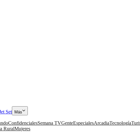
Jet Set
Más
ndo
Confidenciales
Semana TV
Gente
Especiales
Arcadia
Tecnología
Tur
a Rural
Mujeres