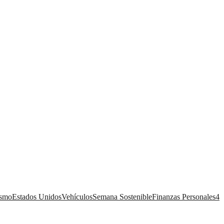
ismo
Estados Unidos
Vehículos
Semana Sostenible
Finanzas Personales
4