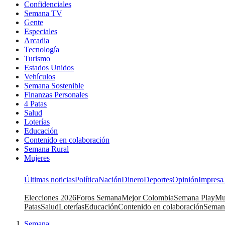
Confidenciales
Semana TV
Gente
Especiales
Arcadia
Tecnología
Turismo
Estados Unidos
Vehículos
Semana Sostenible
Finanzas Personales
4 Patas
Salud
Loterías
Educación
Contenido en colaboración
Semana Rural
Mujeres
Últimas noticias
Política
Nación
Dinero
Deportes
Opinión
Impresa
Elecciones 2026
Foros Semana
Mejor Colombia
Semana Play
Mu
Patas
Salud
Loterías
Educación
Contenido en colaboración
Seman
Semana
|