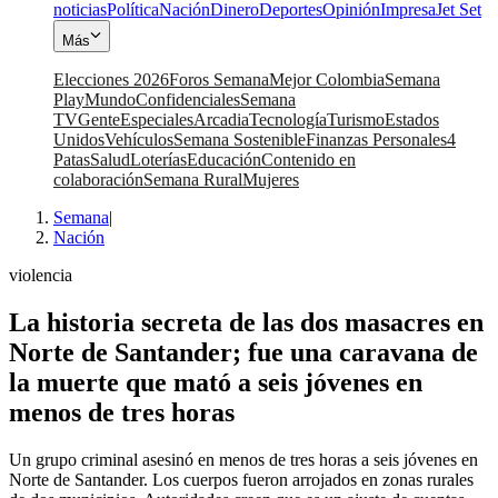
noticias
Política
Nación
Dinero
Deportes
Opinión
Impresa
Jet Set
Más
Elecciones 2026
Foros Semana
Mejor Colombia
Semana
Play
Mundo
Confidenciales
Semana
TV
Gente
Especiales
Arcadia
Tecnología
Turismo
Estados
Unidos
Vehículos
Semana Sostenible
Finanzas Personales
4
Patas
Salud
Loterías
Educación
Contenido en
colaboración
Semana Rural
Mujeres
Semana
|
Nación
violencia
La historia secreta de las dos masacres en
Norte de Santander; fue una caravana de
la muerte que mató a seis jóvenes en
menos de tres horas
Un grupo criminal asesinó en menos de tres horas a seis jóvenes en
Norte de Santander. Los cuerpos fueron arrojados en zonas rurales