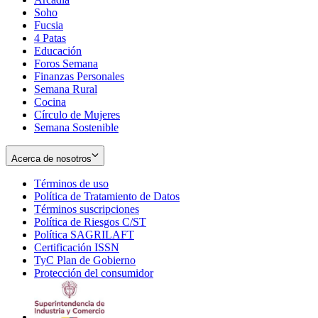
Soho
Opens
Fucsia
in
Opens
4 Patas
new
in
Educación
window
new
Foros Semana
window
Finanzas Personales
Semana Rural
Cocina
Círculo de Mujeres
Semana Sostenible
Acerca de nosotros
Términos de uso
Opens
Política de Tratamiento de Datos
in
Opens
Términos suscripciones
new
Opens
in
Política de Riesgos C/ST
window
in
Opens
new
Política SAGRILAFT
Opens
new
in
window
Certificación ISSN
Opens
in
window
new
TyC Plan de Gobierno
in
new
Opens
window
Protección del consumidor
new
window
in
Opens
window
new
in
window
new
window