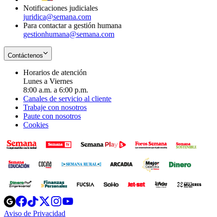
Notificaciones judiciales
juridica@semana.com
Para contactar a gestión humana
gestionhumana@semana.com
Contáctenos
Horarios de atención
Lunes a Viernes
8:00 a.m. a 6:00 p.m.
Canales de servicio al cliente
Trabaje con nosotros
Paute con nosotros
Cookies
Opens
Opens
Opens
Opens
Opens
in
in
in
in
in
Aviso de Privacidad
Opens
new
new
new
new
new