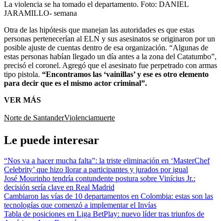
La violencia se ha tomado el departamento.
Foto:
DANIEL
JARAMILLO- semana
Otra de las hipótesis que manejan las autoridades es que estas
personas pertenecerían al ELN y sus asesinatos se originaron por un
posible ajuste de cuentas dentro de esa organización. “Algunas de
estas personas habían llegado un día antes a la zona del Catatumbo”,
precisó el coronel. Agregó que el asesinato fue perpetrado con armas
tipo pistola.
“Encontramos las ‘vainillas’ y ese es otro elemento
para decir que es el mismo actor criminal”.
VER MÁS
Norte de Santander
Violencia
muerte
Le puede interesar
“Nos va a hacer mucha falta”: la triste eliminación en ‘MasterChef
Celebrity’ que hizo llorar a participantes y jurados por igual
José Mourinho tendría contundente postura sobre Vinícius Jr.:
decisión sería clave en Real Madrid
Cambiaron las vías de 10 departamentos en Colombia: estas son las
tecnologías que comenzó a implementar el Invías
Tabla de posiciones en Liga BetPlay: nuevo líder tras triunfos de