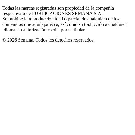
in
window
window
window
window
window
Todas las marcas registradas son propiedad de la compañía
new
respectiva o de PUBLICACIONES SEMANA S.A.
window
Se prohíbe la reproducción total o parcial de cualquiera de los
contenidos que aquí aparezca, así como su traducción a cualquier
idioma sin autorización escrita por su titular.
© 2026 Semana. Todos los derechos reservados.