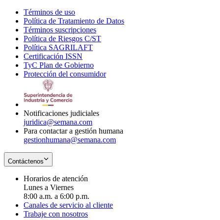
Términos de uso
Opens
Política de Tratamiento de Datos
in
Opens
Términos suscripciones
new
Opens
in
Política de Riesgos C/ST
window
in
Opens
new
Política SAGRILAFT
Opens
new
in
window
Certificación ISSN
Opens
in
window
new
TyC Plan de Gobierno
in
new
Opens
window
Protección del consumidor
new
window
in
Opens
window
new
in
window
new
window
Notificaciones judiciales
juridica@semana.com
Para contactar a gestión humana
gestionhumana@semana.com
Contáctenos
Horarios de atención
Lunes a Viernes
8:00 a.m. a 6:00 p.m.
Canales de servicio al cliente
Trabaje con nosotros