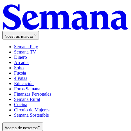
Nuestras marcas
Semana Play
Semana TV
Dinero
Arcadia
Soho
Opens
Fucsia
in
Opens
4 Patas
new
in
Educación
window
new
Foros Semana
window
Finanzas Personales
Semana Rural
Cocina
Círculo de Mujeres
Semana Sostenible
Acerca de nosotros