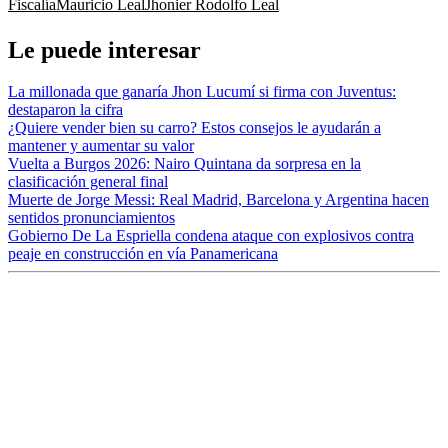
Fiscalía
Mauricio Leal
Jhonier Rodolfo Leal
Le puede interesar
La millonada que ganaría Jhon Lucumí si firma con Juventus:
destaparon la cifra
¿Quiere vender bien su carro? Estos consejos le ayudarán a
mantener y aumentar su valor
Vuelta a Burgos 2026: Nairo Quintana da sorpresa en la
clasificación general final
Muerte de Jorge Messi: Real Madrid, Barcelona y Argentina hacen
sentidos pronunciamientos
Gobierno De La Espriella condena ataque con explosivos contra
peaje en construcción en vía Panamericana