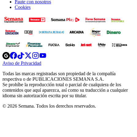
Paute con nosotros
Cookies
Opens
Opens
Opens
Opens
Opens
in
in
in
in
in
Aviso de Privacidad
Opens
new
new
new
new
new
in
window
window
window
window
window
Todas las marcas registradas son propiedad de la compañía
new
respectiva o de PUBLICACIONES SEMANA S.A.
window
Se prohíbe la reproducción total o parcial de cualquiera de los
contenidos que aquí aparezca, así como su traducción a cualquier
idioma sin autorización escrita por su titular.
© 2026 Semana. Todos los derechos reservados.