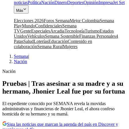
noticias
Política
Nación
Dinero
Deportes
Opinión
Impresa
Jet Set
Más
Elecciones 2026
Foros Semana
Mejor Colombia
Semana
Play
Mundo
Confidenciales
Semana
TV
Gente
Especiales
Arcadia
Tecnología
Turismo
Estados
Unidos
Vehículos
Semana Sostenible
Finanzas Personales
4
Patas
Salud
Loterías
Educación
Contenido en
colaboración
Semana Rural
Mujeres
Semana
|
Nación
Nación
Pruebas | Tras asesinar a su madre y a su
hermano, Jhonier Leal fue por su fortuna
El expediente conocido por SEMANA revela la movidas
administrativas y financieras de Jhonier Leal, el ahora confeso
homicida de su hermano y su mamá.
Siga las noticias que marcan la agenda del país en Discover y