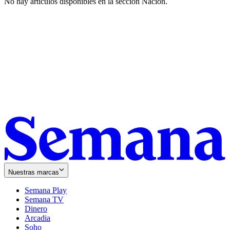
No hay artículos disponibles en la sección
Nación
.
Nuestras marcas
Semana Play
Semana TV
Dinero
Arcadia
Soho
Opens