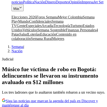
noticias
Política
Nación
Dinero
Deportes
Opinión
Impresa
Jet Set
Más
Elecciones 2026
Foros Semana
Mejor Colombia
Semana
Play
Mundo
Confidenciales
Semana
TV
Gente
Especiales
Arcadia
Tecnología
Turismo
Estados
Unidos
Vehículos
Semana Sostenible
Finanzas Personales
4
Patas
Salud
Loterías
Educación
Contenido en
colaboración
Semana Rural
Mujeres
Semana
|
Nación
Judicial
Músico fue víctima de robo en Bogotá:
delincuentes se llevaron su instrumento
avaluado en $12 millones
Los tres ladrones que lo asaltaron también robaron a un vecino suyo.
Siga las noticias que marcan la agenda del país en Discover y
manténgase al día