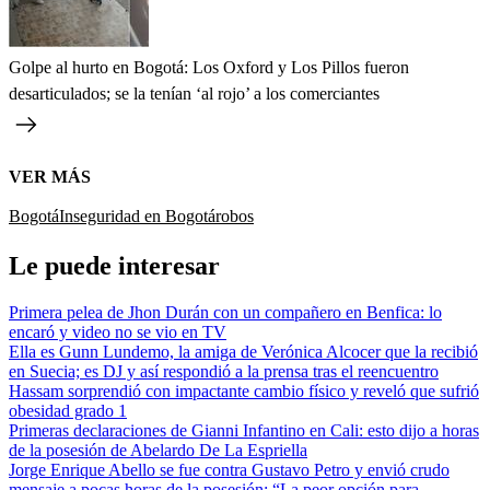
Golpe al hurto en Bogotá: Los Oxford y Los Pillos fueron
desarticulados; se la tenían ‘al rojo’ a los comerciantes
VER MÁS
Bogotá
Inseguridad en Bogotá
robos
Le puede interesar
Primera pelea de Jhon Durán con un compañero en Benfica: lo
encaró y video no se vio en TV
Ella es Gunn Lundemo, la amiga de Verónica Alcocer que la recibió
en Suecia; es DJ y así respondió a la prensa tras el reencuentro
Hassam sorprendió con impactante cambio físico y reveló que sufrió
obesidad grado 1
Primeras declaraciones de Gianni Infantino en Cali: esto dijo a horas
de la posesión de Abelardo De La Espriella
Jorge Enrique Abello se fue contra Gustavo Petro y envió crudo
mensaje a pocas horas de la posesión: “La peor opción para