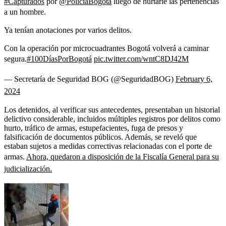
#Capturados
por
@PoliciaBogota
luego de hurtarle las pertenencias
a un hombre.
Ya tenían anotaciones por varios delitos.
Con la operación por microcuadrantes Bogotá volverá a caminar
segura.
#100DíasPorBogotá
pic.twitter.com/wntC8DJ42M
— Secretaría de Seguridad BOG (@SeguridadBOG)
February 6,
2024
Los detenidos, al verificar sus antecedentes, presentaban un historial
delictivo considerable, incluidos múltiples registros por delitos como
hurto, tráfico de armas, estupefacientes, fuga de presos y
falsificación de documentos públicos. Además, se reveló que
estaban sujetos a medidas correctivas relacionadas con el porte de
armas.
Ahora, quedaron a disposición de la Fiscalía General para su
judicialización.