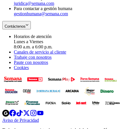
juridica@semana.com
Para contactar a gestión humana
gestionhumana@semana.com
Contáctenos
Horarios de atención
Lunes a Viernes
8:00 a.m. a 6:00 p.m.
Canales de servicio al cliente
Trabaje con nosotros
Paute con nosotros
Cookies
Opens
Opens
Opens
Opens
Opens
in
in
in
in
in
Aviso de Privacidad
Opens
new
new
new
new
new
in
window
window
window
window
window