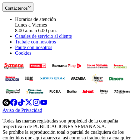
Contáctenos
Horarios de atención
Lunes a Viernes
8:00 a.m. a 6:00 p.m.
Canales de servicio al cliente
Trabaje con nosotros
Paute con nosotros
Cookies
Opens
Opens
Opens
Opens
Opens
in
in
in
in
in
Aviso de Privacidad
Opens
new
new
new
new
new
in
window
window
window
window
window
Todas las marcas registradas son propiedad de la compañía
new
respectiva o de PUBLICACIONES SEMANA S.A.
window
Se prohíbe la reproducción total o parcial de cualquiera de los
contenidos que aquí aparezca, así como su traducción a cualquier