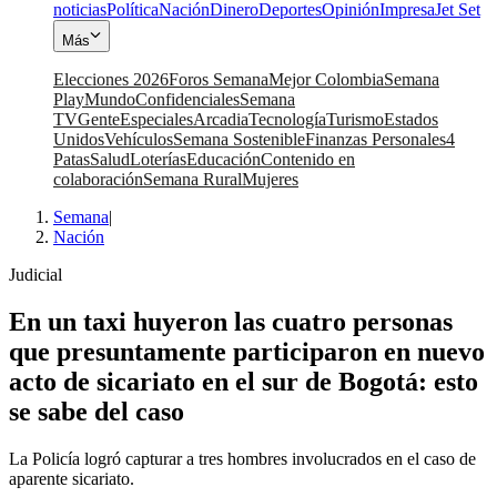
noticias
Política
Nación
Dinero
Deportes
Opinión
Impresa
Jet Set
Más
Elecciones 2026
Foros Semana
Mejor Colombia
Semana
Play
Mundo
Confidenciales
Semana
TV
Gente
Especiales
Arcadia
Tecnología
Turismo
Estados
Unidos
Vehículos
Semana Sostenible
Finanzas Personales
4
Patas
Salud
Loterías
Educación
Contenido en
colaboración
Semana Rural
Mujeres
Semana
|
Nación
Judicial
En un taxi huyeron las cuatro personas
que presuntamente participaron en nuevo
acto de sicariato en el sur de Bogotá: esto
se sabe del caso
La Policía logró capturar a tres hombres involucrados en el caso de
aparente sicariato.