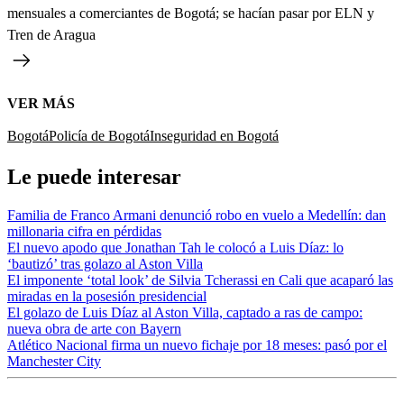
mensuales a comerciantes de Bogotá; se hacían pasar por ELN y
Tren de Aragua
VER MÁS
Bogotá
Policía de Bogotá
Inseguridad en Bogotá
Le puede interesar
Familia de Franco Armani denunció robo en vuelo a Medellín: dan
millonaria cifra en pérdidas
El nuevo apodo que Jonathan Tah le colocó a Luis Díaz: lo
‘bautizó’ tras golazo al Aston Villa
El imponente ‘total look’ de Silvia Tcherassi en Cali que acaparó las
miradas en la posesión presidencial
El golazo de Luis Díaz al Aston Villa, captado a ras de campo:
nueva obra de arte con Bayern
Atlético Nacional firma un nuevo fichaje por 18 meses: pasó por el
Manchester City