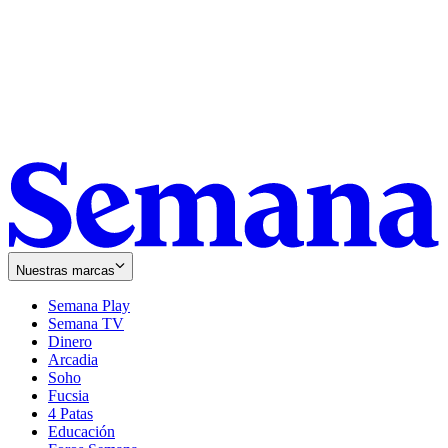
Nuestras marcas
Semana Play
Semana TV
Dinero
Arcadia
Soho
Opens
Fucsia
in
Opens
4 Patas
new
in
Educación
window
new