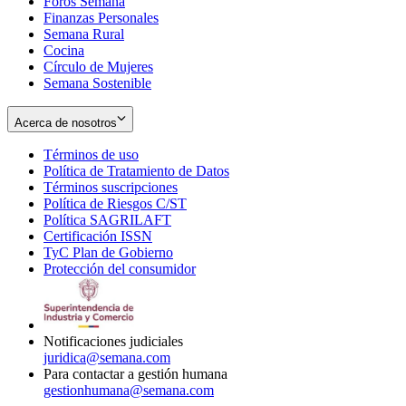
Foros Semana
window
Finanzas Personales
Semana Rural
Cocina
Círculo de Mujeres
Semana Sostenible
Acerca de nosotros
Términos de uso
Opens
Política de Tratamiento de Datos
in
Opens
Términos suscripciones
new
Opens
in
Política de Riesgos C/ST
window
in
Opens
new
Política SAGRILAFT
Opens
new
in
window
Certificación ISSN
Opens
in
window
new
TyC Plan de Gobierno
in
new
Opens
window
Protección del consumidor
new
window
in
Opens
window
new
in
window
new
window
Notificaciones judiciales
juridica@semana.com
Para contactar a gestión humana
gestionhumana@semana.com