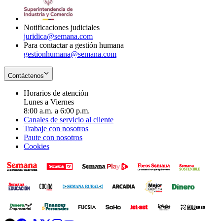
window
new
window
Notificaciones judiciales
juridica@semana.com
Para contactar a gestión humana
gestionhumana@semana.com
Contáctenos
Horarios de atención
Lunes a Viernes
8:00 a.m. a 6:00 p.m.
Canales de servicio al cliente
Trabaje con nosotros
Paute con nosotros
Cookies