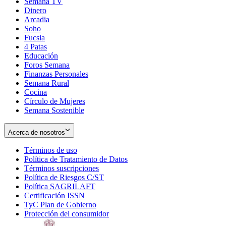
Semana TV
Dinero
Arcadia
Soho
Opens
Fucsia
in
Opens
4 Patas
new
in
Educación
window
new
Foros Semana
window
Finanzas Personales
Semana Rural
Cocina
Círculo de Mujeres
Semana Sostenible
Acerca de nosotros
Términos de uso
Opens
Política de Tratamiento de Datos
in
Opens
Términos suscripciones
new
Opens
in
Política de Riesgos C/ST
window
in
Opens
new
Política SAGRILAFT
Opens
new
in
window
Certificación ISSN
Opens
in
window
new
TyC Plan de Gobierno
in
new
Opens
window
Protección del consumidor
new
window
in
Opens
window
new
in