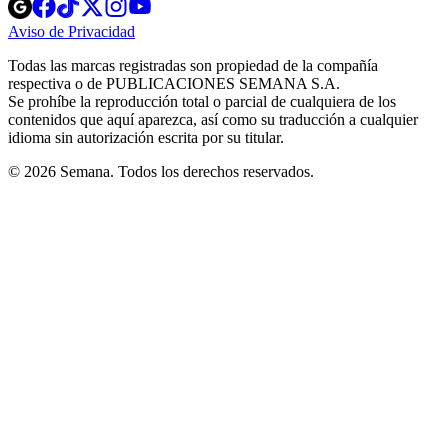
Opens
Opens
Opens
Opens
Opens
in
in
in
in
in
Aviso de Privacidad
Opens
new
new
new
new
new
in
window
window
window
window
window
Todas las marcas registradas son propiedad de la compañía
new
respectiva o de PUBLICACIONES SEMANA S.A.
window
Se prohíbe la reproducción total o parcial de cualquiera de los
contenidos que aquí aparezca, así como su traducción a cualquier
idioma sin autorización escrita por su titular.
© 2026 Semana. Todos los derechos reservados.