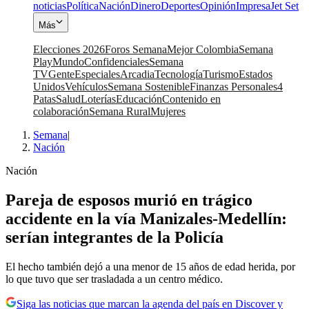
noticias
Política
Nación
Dinero
Deportes
Opinión
Impresa
Jet Set
Más
Elecciones 2026
Foros Semana
Mejor Colombia
Semana
Play
Mundo
Confidenciales
Semana
TV
Gente
Especiales
Arcadia
Tecnología
Turismo
Estados
Unidos
Vehículos
Semana Sostenible
Finanzas Personales
4
Patas
Salud
Loterías
Educación
Contenido en
colaboración
Semana Rural
Mujeres
Semana
|
Nación
Nación
Pareja de esposos murió en trágico
accidente en la vía Manizales-Medellín:
serían integrantes de la Policía
El hecho también dejó a una menor de 15 años de edad herida, por
lo que tuvo que ser trasladada a un centro médico.
Siga las noticias que marcan la agenda del país en Discover y