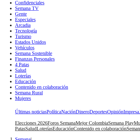
Confidenciales
Semana TV
Gente
Especiales
Arcadia
Tecnología
Turismo
Estados Unidos
Vehículos
Semana Sostenible
Finanzas Personales
4 Patas
Salud
Loterías
Educación
Contenido en colaboración
Semana Rural
Mujeres
Últimas noticias
Política
Nación
Dinero
Deportes
Opinión
Impresa
Elecciones 2026
Foros Semana
Mejor Colombia
Semana Play
Mu
Patas
Salud
Loterías
Educación
Contenido en colaboración
Seman
Semana
|