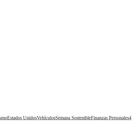
ismo
Estados Unidos
Vehículos
Semana Sostenible
Finanzas Personales
4