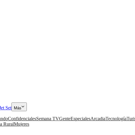
Jet Set
Más
ndo
Confidenciales
Semana TV
Gente
Especiales
Arcadia
Tecnología
Tur
a Rural
Mujeres