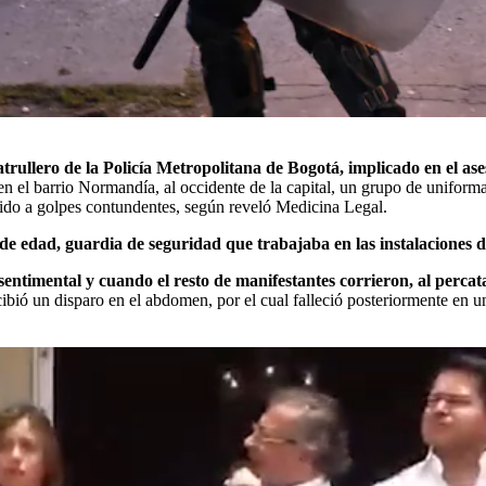
rullero de la Policía Metropolitana de Bogotá, implicado en el ase
n el barrio Normandía, al occidente de la capital, un grupo de uniformad
do a golpes contundentes, según reveló Medicina Legal.
 edad, guardia de seguridad que trabajaba en las instalaciones de 
timental y cuando el resto de manifestantes corrieron, al percata
ibió un disparo en el abdomen, por el cual falleció posteriormente en un