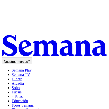
Nuestras marcas
Semana Play
Semana TV
Dinero
Arcadia
Soho
Opens
Fucsia
in
Opens
4 Patas
new
in
Educación
window
new
Foros Semana
window