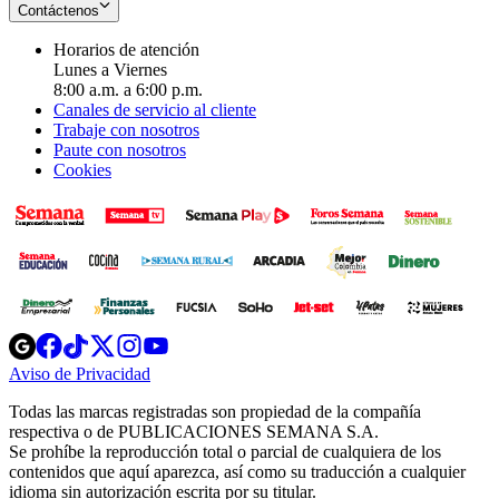
Contáctenos
Horarios de atención
Lunes a Viernes
8:00 a.m. a 6:00 p.m.
Canales de servicio al cliente
Trabaje con nosotros
Paute con nosotros
Cookies
Opens
Opens
Opens
Opens
Opens
in
in
in
in
in
Aviso de Privacidad
Opens
new
new
new
new
new
in
window
window
window
window
window
Todas las marcas registradas son propiedad de la compañía
new
respectiva o de PUBLICACIONES SEMANA S.A.
window
Se prohíbe la reproducción total o parcial de cualquiera de los
contenidos que aquí aparezca, así como su traducción a cualquier
idioma sin autorización escrita por su titular.