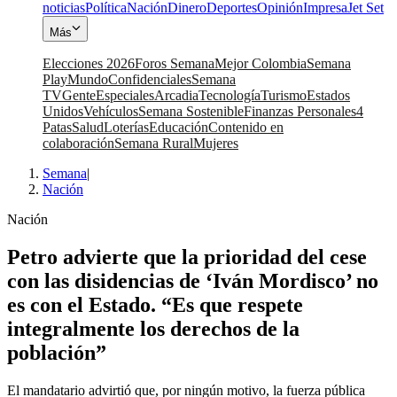
noticias
Política
Nación
Dinero
Deportes
Opinión
Impresa
Jet Set
Más
Elecciones 2026
Foros Semana
Mejor Colombia
Semana
Play
Mundo
Confidenciales
Semana
TV
Gente
Especiales
Arcadia
Tecnología
Turismo
Estados
Unidos
Vehículos
Semana Sostenible
Finanzas Personales
4
Patas
Salud
Loterías
Educación
Contenido en
colaboración
Semana Rural
Mujeres
Semana
|
Nación
Nación
Petro advierte que la prioridad del cese
con las disidencias de ‘Iván Mordisco’ no
es con el Estado. “Es que respete
integralmente los derechos de la
población”
El mandatario advirtió que, por ningún motivo, la fuerza pública