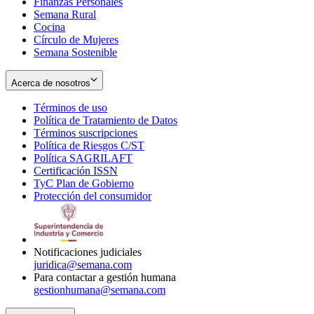
Finanzas Personales
Semana Rural
Cocina
Círculo de Mujeres
Semana Sostenible
Acerca de nosotros
Términos de uso
Opens
Política de Tratamiento de Datos
in
Opens
Términos suscripciones
new
Opens
in
Política de Riesgos C/ST
window
in
Opens
new
Política SAGRILAFT
Opens
new
in
window
Certificación ISSN
Opens
in
window
new
TyC Plan de Gobierno
in
new
Opens
window
Protección del consumidor
new
window
in
Opens
window
new
in
window
new
window
Notificaciones judiciales
juridica@semana.com
Para contactar a gestión humana
gestionhumana@semana.com