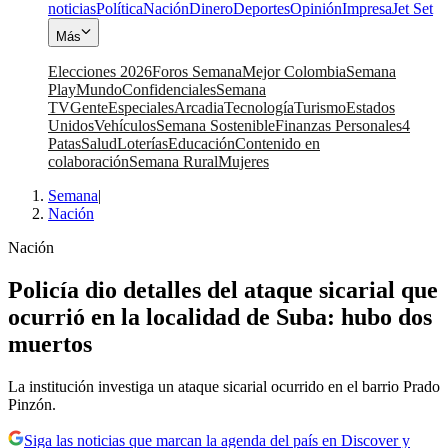
noticias
Política
Nación
Dinero
Deportes
Opinión
Impresa
Jet Set
Más
Elecciones 2026
Foros Semana
Mejor Colombia
Semana
Play
Mundo
Confidenciales
Semana
TV
Gente
Especiales
Arcadia
Tecnología
Turismo
Estados
Unidos
Vehículos
Semana Sostenible
Finanzas Personales
4
Patas
Salud
Loterías
Educación
Contenido en
colaboración
Semana Rural
Mujeres
Semana
|
Nación
Nación
Policía dio detalles del ataque sicarial que
ocurrió en la localidad de Suba: hubo dos
muertos
La institución investiga un ataque sicarial ocurrido en el barrio Prado
Pinzón.
Siga las noticias que marcan la agenda del país en Discover y