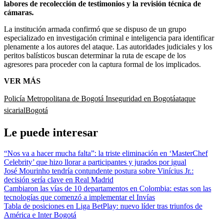
labores de recolección de testimonios y la revisión técnica de
cámaras.
La institución armada confirmó que se dispuso de un grupo
especializado en investigación criminal e inteligencia para identificar
plenamente a los autores del ataque. Las autoridades judiciales y los
peritos balísticos buscan determinar la ruta de escape de los
agresores para proceder con la captura formal de los implicados.
VER MÁS
Policía Metropolitana de Bogotá
Inseguridad en Bogotá
ataque
sicarial
Bogotá
Le puede interesar
“Nos va a hacer mucha falta”: la triste eliminación en ‘MasterChef
Celebrity’ que hizo llorar a participantes y jurados por igual
José Mourinho tendría contundente postura sobre Vinícius Jr.:
decisión sería clave en Real Madrid
Cambiaron las vías de 10 departamentos en Colombia: estas son las
tecnologías que comenzó a implementar el Invías
Tabla de posiciones en Liga BetPlay: nuevo líder tras triunfos de
América e Inter Bogotá