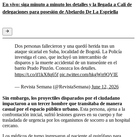
En vivo: siga minuto a minuto los detalles y la llegada a Cali de
delegaciones para posesión de Abelardo De La Espriella
Dos personas fallecieron y una quedó herida tras un
ataque sicarial en Suba, localidad de Bogotá. La Policía
investiga el caso, que incluyó un intercambio de
disparos y la muerte accidental de un transeúnte en el
barrio Prado Pinzón. Conozca los detalles.
https://t.co/if1kX8q65f
pic.twitter.com/hkgWn9QVIE
— Revista Semana (@RevistaSemana)
June 12, 2026
Sin embargo, los proyectiles disparados por el ciudadano
impactaron a un tercer hombre que transitaba de manera
casual por el espacio público urbano.
Esta persona, ajena a la
confrontación inicial, sufrió lesiones graves en su cuerpo y fue
trasladada de urgencia por los organismos de socorro a un hospital
cercano.
Los médicos de turno ingresaron al paciente al quirófano para