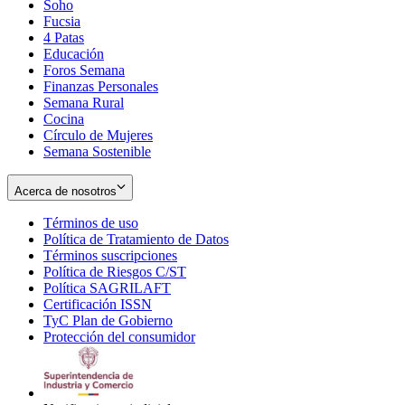
Soho
Opens
Fucsia
in
Opens
4 Patas
new
in
Educación
window
new
Foros Semana
window
Finanzas Personales
Semana Rural
Cocina
Círculo de Mujeres
Semana Sostenible
Acerca de nosotros
Términos de uso
Opens
Política de Tratamiento de Datos
in
Opens
Términos suscripciones
new
Opens
in
Política de Riesgos C/ST
window
in
Opens
new
Política SAGRILAFT
Opens
new
in
window
Certificación ISSN
Opens
in
window
new
TyC Plan de Gobierno
in
new
Opens
window
Protección del consumidor
new
window
in
Opens
window
new
in
window
new
window