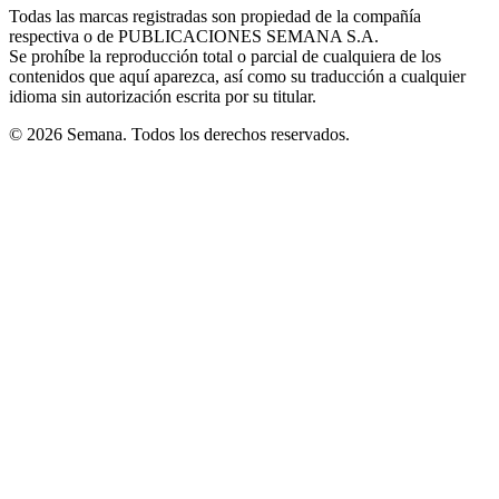
window
window
window
window
window
Todas las marcas registradas son propiedad de la compañía
new
respectiva o de PUBLICACIONES SEMANA S.A.
window
Se prohíbe la reproducción total o parcial de cualquiera de los
contenidos que aquí aparezca, así como su traducción a cualquier
idioma sin autorización escrita por su titular.
© 2026 Semana. Todos los derechos reservados.