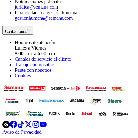
Notificaciones judiciales
juridica@semana.com
Para contactar a gestión humana
gestionhumana@semana.com
Contáctenos
Horarios de atención
Lunes a Viernes
8:00 a.m. a 6:00 p.m.
Canales de servicio al cliente
Trabaje con nosotros
Paute con nosotros
Cookies
Opens
Opens
Opens
Opens
Opens
in
in
in
in
in
Aviso de Privacidad
Opens
new
new
new
new
new
in