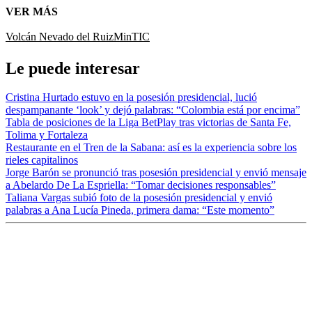
VER MÁS
Volcán Nevado del Ruiz
MinTIC
Le puede interesar
Cristina Hurtado estuvo en la posesión presidencial, lució
despampanante ‘look’ y dejó palabras: “Colombia está por encima”
Tabla de posiciones de la Liga BetPlay tras victorias de Santa Fe,
Tolima y Fortaleza
Restaurante en el Tren de la Sabana: así es la experiencia sobre los
rieles capitalinos
Jorge Barón se pronunció tras posesión presidencial y envió mensaje
a Abelardo De La Espriella: “Tomar decisiones responsables”
Taliana Vargas subió foto de la posesión presidencial y envió
palabras a Ana Lucía Pineda, primera dama: “Este momento”