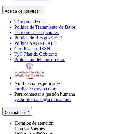
Acerca de nosotros
Términos de uso
Opens
Política de Tratamiento de Datos
in
Opens
Términos suscripciones
new
Opens
in
Política de Riesgos C/ST
window
in
Opens
new
Política SAGRILAFT
Opens
new
in
window
Certificación ISSN
Opens
in
window
new
TyC Plan de Gobierno
in
new
Opens
window
Protección del consumidor
new
window
in
Opens
window
new
in
window
new
window
Notificaciones judiciales
juridica@semana.com
Para contactar a gestión humana
gestionhumana@semana.com
Contáctenos
Horarios de atención
Lunes a Viernes
8:00 a.m. a 6:00 p.m.