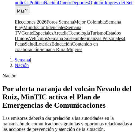
noticias
Política
Nación
Dinero
Deportes
Opinión
Impresa
Jet Set
Más
Elecciones 2026
Foros Semana
Mejor Colombia
Semana
Play
Mundo
Confidenciales
Semana
TV
Gente
Especiales
Arcadia
Tecnología
Turismo
Estados
Unidos
Vehículos
Semana Sostenible
Finanzas Personales
4
Patas
Salud
Loterías
Educación
Contenido en
colaboración
Semana Rural
Mujeres
Semana
|
Nación
Nación
Por alerta naranja del volcán Nevado del
Ruiz, MinTIC activa el Plan de
Emergencias de Comunicaciones
Las emisoras deberán dar prelación a las autoridades en la
transmisión de comunicaciones gratuitas y oportunas relacionadas a
las acciones de prevención y atención de la situación.