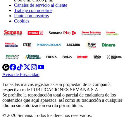
Canales de servicio al cliente
Trabaje con nosotros
Paute con nosotros
Cookies
Opens
Opens
Opens
Opens
Opens
in
in
in
in
in
Aviso de Privacidad
Opens
new
new
new
new
new
in
window
window
window
window
window
Todas las marcas registradas son propiedad de la compañía
new
respectiva o de PUBLICACIONES SEMANA S.A.
window
Se prohíbe la reproducción total o parcial de cualquiera de los
contenidos que aquí aparezca, así como su traducción a cualquier
idioma sin autorización escrita por su titular.
© 2026 Semana. Todos los derechos reservados.