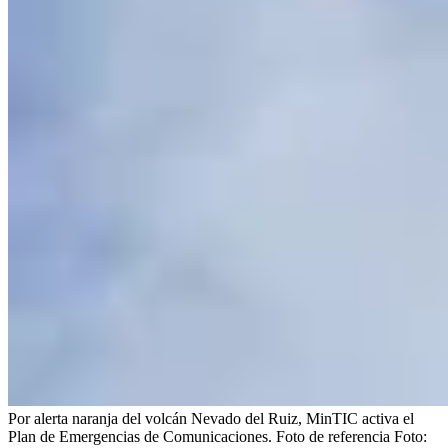
Por alerta naranja del volcán Nevado del Ruiz, MinTIC activa el
Plan de Emergencias de Comunicaciones. Foto de referencia
Foto: