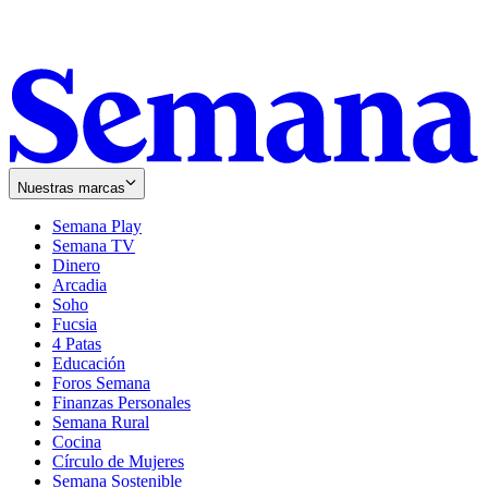
Nuestras marcas
Semana Play
Semana TV
Dinero
Arcadia
Soho
Opens
Fucsia
in
Opens
4 Patas
new
in
Educación
window
new
Foros Semana
window
Finanzas Personales
Semana Rural
Cocina
Círculo de Mujeres
Semana Sostenible