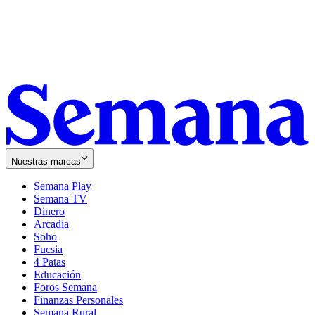
Nuestras marcas
Semana Play
Semana TV
Dinero
Arcadia
Soho
Opens
Fucsia
in
Opens
4 Patas
new
in
Educación
window
new
Foros Semana
window
Finanzas Personales
Semana Rural