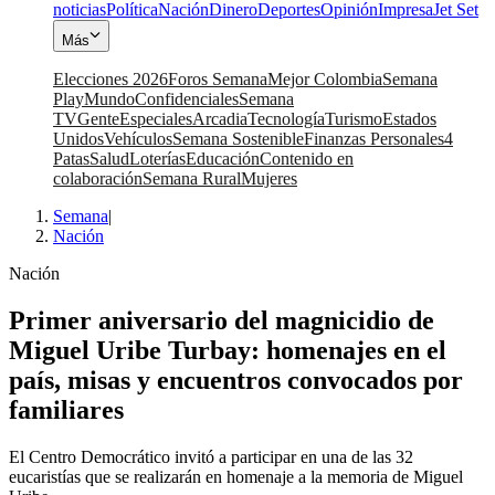
noticias
Política
Nación
Dinero
Deportes
Opinión
Impresa
Jet Set
Más
Elecciones 2026
Foros Semana
Mejor Colombia
Semana
Play
Mundo
Confidenciales
Semana
TV
Gente
Especiales
Arcadia
Tecnología
Turismo
Estados
Unidos
Vehículos
Semana Sostenible
Finanzas Personales
4
Patas
Salud
Loterías
Educación
Contenido en
colaboración
Semana Rural
Mujeres
Semana
|
Nación
Nación
Primer aniversario del magnicidio de
Miguel Uribe Turbay: homenajes en el
país, misas y encuentros convocados por
familiares
El Centro Democrático invitó a participar en una de las 32
eucaristías que se realizarán en homenaje a la memoria de Miguel