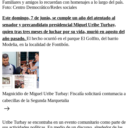
Familiares y amigos lo recuerdan con homenajes a lo largo del país.
Foto:
Centro Democrático/Redes sociales
Este domingo, 7 de junio, se cumple un año del atentado al
senador y precandidato presidencial Miguel Uribe Turbay,
quien tras tres meses de luchar por su vida, murió en agosto del
año pasado.
El hecho ocurrió en el parque El Golfito, del barrio
Modelia, en la localidad de Fontibón.
Magnicidio de Miguel Uribe Turbay: Fiscalía solicitará contumacia a
cabecillas de la Segunda Marquetalia
Uribe Turbay se encontraba en un evento comunitario como parte de
sus actividades políticas. En medio de un discurso, alrededor de las