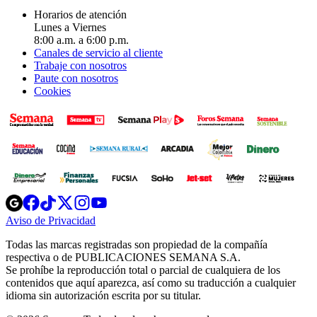
Horarios de atención
Lunes a Viernes
8:00 a.m. a 6:00 p.m.
Canales de servicio al cliente
Trabaje con nosotros
Paute con nosotros
Cookies
Opens
Opens
Opens
Opens
Opens
in
in
in
in
in
Aviso de Privacidad
Opens
new
new
new
new
new
in
window
window
window
window
window
Todas las marcas registradas son propiedad de la compañía
new
respectiva o de PUBLICACIONES SEMANA S.A.
window
Se prohíbe la reproducción total o parcial de cualquiera de los
contenidos que aquí aparezca, así como su traducción a cualquier
idioma sin autorización escrita por su titular.