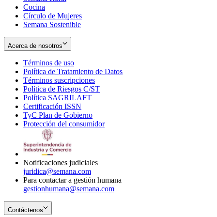
Cocina
Círculo de Mujeres
Semana Sostenible
Acerca de nosotros
Términos de uso
Opens
Política de Tratamiento de Datos
in
Opens
Términos suscripciones
new
Opens
in
Política de Riesgos C/ST
window
in
Opens
new
Política SAGRILAFT
Opens
new
in
window
Certificación ISSN
Opens
in
window
new
TyC Plan de Gobierno
in
new
Opens
window
Protección del consumidor
new
window
in
Opens
window
new
in
window
new
window
Notificaciones judiciales
juridica@semana.com
Para contactar a gestión humana
gestionhumana@semana.com
Contáctenos