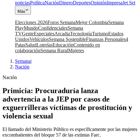
noticias
Política
Nación
Dinero
Deportes
Opinión
Impresa
Jet Set
Más
Elecciones 2026
Foros Semana
Mejor Colombia
Semana
Play
Mundo
Confidenciales
Semana
TV
Gente
Especiales
Arcadia
Tecnología
Turismo
Estados
Unidos
Vehículos
Semana Sostenible
Finanzas Personales
4
Patas
Salud
Loterías
Educación
Contenido en
colaboración
Semana Rural
Mujeres
Semana
|
Nación
Nación
Primicia: Procuraduría lanza
advertencia a la JEP por casos de
exguerrilleras víctimas de prostitución y
violencia sexual
El llamado del Ministerio Público es específicamente por las mujeres
excombatientes del bloque 57 de las extintas Farc.