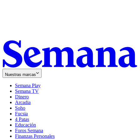
Nuestras marcas
Semana Play
Semana TV
Dinero
Arcadia
Soho
Opens
Fucsia
in
Opens
4 Patas
new
in
Educación
window
new
Foros Semana
window
Finanzas Personales