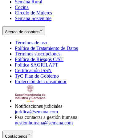
Semana Rural
Cocina
Círculo de Mujeres
Semana Sostenible
Acerca de nosotros
Términos de uso
Opens
Política de Tratamiento de Datos
in
Opens
Términos suscripciones
new
Opens
in
Política de Riesgos C/ST
window
in
Opens
new
Política SAGRILAFT
Opens
new
in
window
Certificación ISSN
Opens
in
window
new
TyC Plan de Gobierno
in
new
Opens
window
Protección del consumidor
new
window
in
Opens
window
new
in
window
new
window
Notificaciones judiciales
juridica@semana.com
Para contactar a gestión humana
gestionhumana@semana.com
Contáctenos