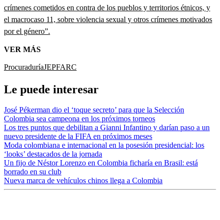
crímenes cometidos en contra de los pueblos y territorios étnicos, y
el macrocaso 11, sobre violencia sexual y otros crímenes motivados
por el género”.
VER MÁS
Procuraduría
JEP
FARC
Le puede interesar
José Pékerman dio el ‘toque secreto’ para que la Selección
Colombia sea campeona en los próximos torneos
Los tres puntos que debilitan a Gianni Infantino y darían paso a un
nuevo presidente de la FIFA en próximos meses
Moda colombiana e internacional en la posesión presidencial: los
‘looks’ destacados de la jornada
Un fijo de Néstor Lorenzo en Colombia ficharía en Brasil: está
borrado en su club
Nueva marca de vehículos chinos llega a Colombia