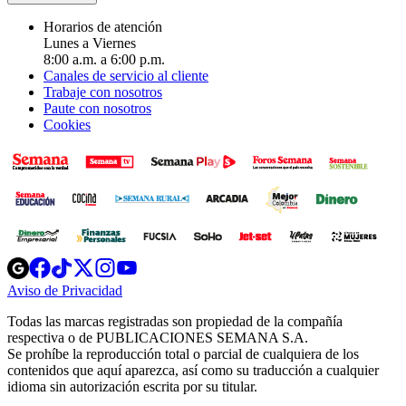
Horarios de atención
Lunes a Viernes
8:00 a.m. a 6:00 p.m.
Canales de servicio al cliente
Trabaje con nosotros
Paute con nosotros
Cookies
Opens
Opens
Opens
Opens
Opens
in
in
in
in
in
Aviso de Privacidad
Opens
new
new
new
new
new
in
window
window
window
window
window
Todas las marcas registradas son propiedad de la compañía
new
respectiva o de PUBLICACIONES SEMANA S.A.
window
Se prohíbe la reproducción total o parcial de cualquiera de los
contenidos que aquí aparezca, así como su traducción a cualquier
idioma sin autorización escrita por su titular.