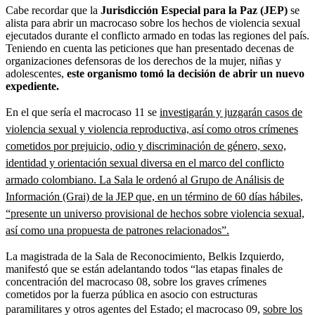
Cabe recordar que la
Jurisdicción Especial para la Paz (JEP)
se
alista para abrir un macrocaso sobre los hechos de violencia sexual
ejecutados durante el conflicto armado en todas las regiones del país.
Teniendo en cuenta las peticiones que han presentado decenas de
organizaciones defensoras de los derechos de la mujer, niñas y
adolescentes,
este organismo tomó la decisión de abrir un nuevo
expediente.
En el que sería el macrocaso 11 se
investigarán y juzgarán casos de
violencia sexual y violencia reproductiva, así como otros crímenes
cometidos por prejuicio, odio y discriminación de género, sexo,
identidad y orientación sexual diversa en el marco del conflicto
armado colombiano. La Sala le ordenó al Grupo de Análisis de
Información (Grai) de la JEP que, en un término de 60 días hábiles,
“presente un universo provisional de hechos sobre violencia sexual,
así como una propuesta de patrones relacionados”.
La magistrada de la Sala de Reconocimiento, Belkis Izquierdo,
manifestó que se están adelantando todos “las etapas finales de
concentración del macrocaso 08, sobre los graves crímenes
cometidos por la fuerza pública en asocio con estructuras
paramilitares y otros agentes del Estado; el macrocaso 09,
sobre los