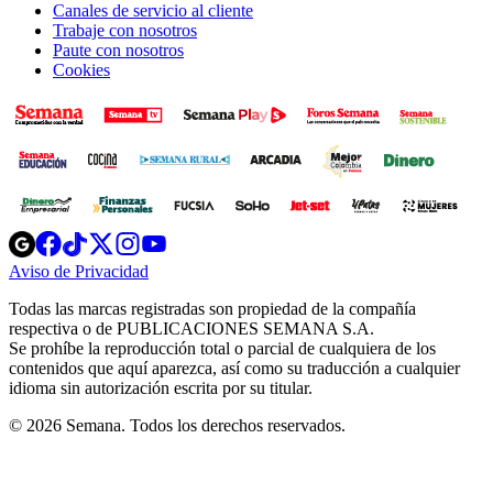
Canales de servicio al cliente
Trabaje con nosotros
Paute con nosotros
Cookies
Opens
Opens
Opens
Opens
Opens
in
in
in
in
in
Aviso de Privacidad
Opens
new
new
new
new
new
in
window
window
window
window
window
Todas las marcas registradas son propiedad de la compañía
new
respectiva o de PUBLICACIONES SEMANA S.A.
window
Se prohíbe la reproducción total o parcial de cualquiera de los
contenidos que aquí aparezca, así como su traducción a cualquier
idioma sin autorización escrita por su titular.
© 2026 Semana. Todos los derechos reservados.