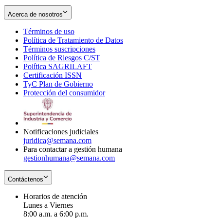
Acerca de nosotros
Términos de uso
Opens
Política de Tratamiento de Datos
in
Opens
Términos suscripciones
new
Opens
in
Política de Riesgos C/ST
window
in
Opens
new
Política SAGRILAFT
Opens
new
in
window
Certificación ISSN
Opens
in
window
new
TyC Plan de Gobierno
in
new
Opens
window
Protección del consumidor
new
window
in
Opens
window
new
in
window
new
window
Notificaciones judiciales
juridica@semana.com
Para contactar a gestión humana
gestionhumana@semana.com
Contáctenos
Horarios de atención
Lunes a Viernes
8:00 a.m. a 6:00 p.m.