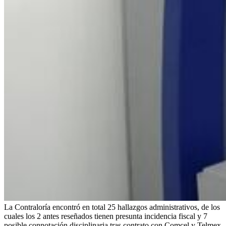
La Contraloría encontró en total 25 hallazgos administrativos, de los
cuales los 2 antes reseñados tienen presunta incidencia fiscal y 7
posible connotación disciplinaria tras contrato con Comcel y Telmex