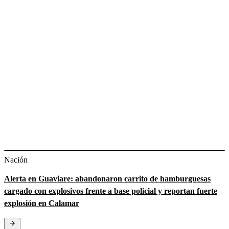
Nación
Alerta en Guaviare: abandonaron carrito de hamburguesas
cargado con explosivos frente a base policial y reportan fuerte
explosión en Calamar