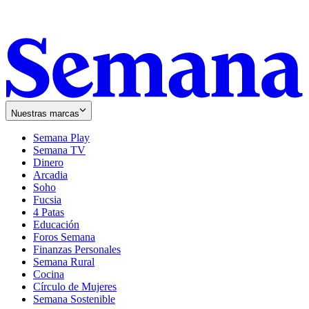
Nuestras marcas
Semana Play
Semana TV
Dinero
Arcadia
Soho
Opens
Fucsia
in
Opens
4 Patas
new
in
Educación
window
new
Foros Semana
window
Finanzas Personales
Semana Rural
Cocina
Círculo de Mujeres
Semana Sostenible