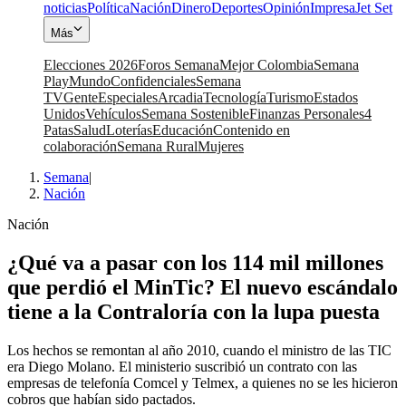
noticias
Política
Nación
Dinero
Deportes
Opinión
Impresa
Jet Set
Más
Elecciones 2026
Foros Semana
Mejor Colombia
Semana
Play
Mundo
Confidenciales
Semana
TV
Gente
Especiales
Arcadia
Tecnología
Turismo
Estados
Unidos
Vehículos
Semana Sostenible
Finanzas Personales
4
Patas
Salud
Loterías
Educación
Contenido en
colaboración
Semana Rural
Mujeres
Semana
|
Nación
Nación
¿Qué va a pasar con los 114 mil millones
que perdió el MinTic? El nuevo escándalo
tiene a la Contraloría con la lupa puesta
Los hechos se remontan al año 2010, cuando el ministro de las TIC
era Diego Molano. El ministerio suscribió un contrato con las
empresas de telefonía Comcel y Telmex, a quienes no se les hicieron
cobros que habían sido pactados.