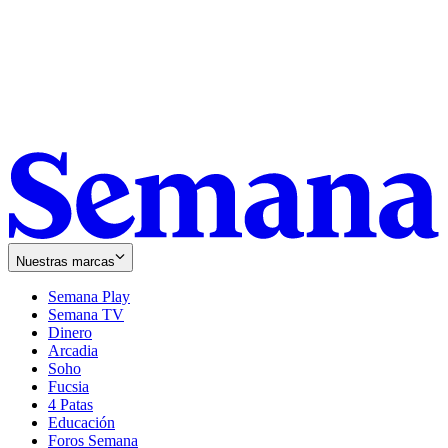
Nuestras marcas
Semana Play
Semana TV
Dinero
Arcadia
Soho
Opens
Fucsia
in
Opens
4 Patas
new
in
Educación
window
new
Foros Semana
window