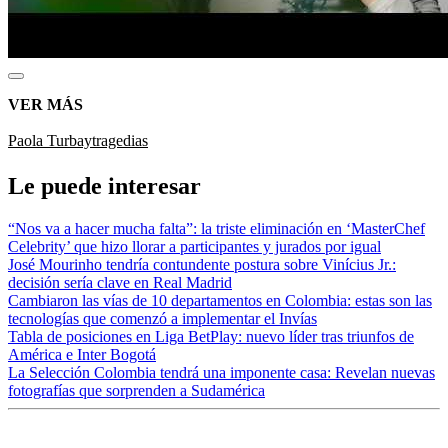
VER MÁS
Paola Turbay
tragedias
Le puede interesar
“Nos va a hacer mucha falta”: la triste eliminación en ‘MasterChef
Celebrity’ que hizo llorar a participantes y jurados por igual
José Mourinho tendría contundente postura sobre Vinícius Jr.:
decisión sería clave en Real Madrid
Cambiaron las vías de 10 departamentos en Colombia: estas son las
tecnologías que comenzó a implementar el Invías
Tabla de posiciones en Liga BetPlay: nuevo líder tras triunfos de
América e Inter Bogotá
La Selección Colombia tendrá una imponente casa: Revelan nuevas
fotografías que sorprenden a Sudamérica