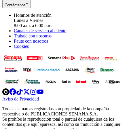
Contáctenos
Horarios de atención
Lunes a Viernes
8:00 a.m. a 6:00 p.m.
Canales de servicio al cliente
Trabaje con nosotros
Paute con nosotros
Cookies
Opens
Opens
Opens
Opens
Opens
in
in
in
in
in
Aviso de Privacidad
Opens
new
new
new
new
new
in
window
window
window
window
window
Todas las marcas registradas son propiedad de la compañía
new
respectiva o de PUBLICACIONES SEMANA S.A.
window
Se prohíbe la reproducción total o parcial de cualquiera de los
contenidos que aquí aparezca, así como su traducción a cualquier