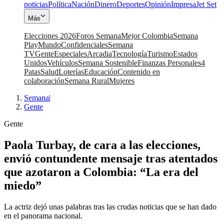
noticias
Política
Nación
Dinero
Deportes
Opinión
Impresa
Jet Set
Más
Elecciones 2026
Foros Semana
Mejor Colombia
Semana
Play
Mundo
Confidenciales
Semana
TV
Gente
Especiales
Arcadia
Tecnología
Turismo
Estados
Unidos
Vehículos
Semana Sostenible
Finanzas Personales
4
Patas
Salud
Loterías
Educación
Contenido en
colaboración
Semana Rural
Mujeres
Semana
|
Gente
Gente
Paola Turbay, de cara a las elecciones,
envió contundente mensaje tras atentados
que azotaron a Colombia: “La era del
miedo”
La actriz dejó unas palabras tras las crudas noticias que se han dado
en el panorama nacional.