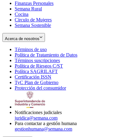
Finanzas Personales
Semana Rural
Cocina
Círculo de Mujeres
Semana Sostenible
Acerca de nosotros
Términos de uso
Opens
Política de Tratamiento de Datos
in
Opens
Términos suscripciones
new
Opens
in
Política de Riesgos C/ST
window
in
Opens
new
Política SAGRILAFT
Opens
new
in
window
Certificación ISSN
Opens
in
window
new
TyC Plan de Gobierno
in
new
Opens
window
Protección del consumidor
new
window
in
Opens
window
new
in
window
new
window
Notificaciones judiciales
juridica@semana.com
Para contactar a gestión humana
gestionhumana@semana.com