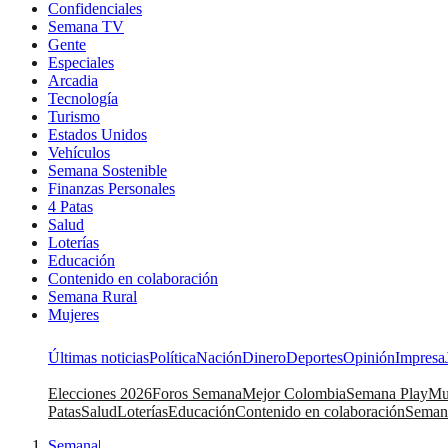
Confidenciales
Semana TV
Gente
Especiales
Arcadia
Tecnología
Turismo
Estados Unidos
Vehículos
Semana Sostenible
Finanzas Personales
4 Patas
Salud
Loterías
Educación
Contenido en colaboración
Semana Rural
Mujeres
Últimas noticias
Política
Nación
Dinero
Deportes
Opinión
Impresa
Elecciones 2026
Foros Semana
Mejor Colombia
Semana Play
Mu
Patas
Salud
Loterías
Educación
Contenido en colaboración
Seman
Semana
|