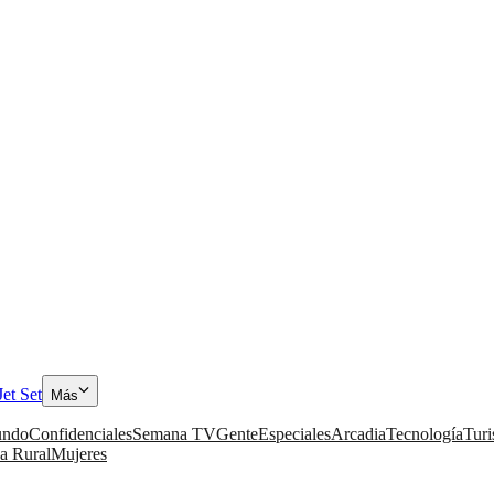
Jet Set
Más
ndo
Confidenciales
Semana TV
Gente
Especiales
Arcadia
Tecnología
Tur
a Rural
Mujeres