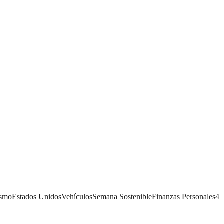
ismo
Estados Unidos
Vehículos
Semana Sostenible
Finanzas Personales
4