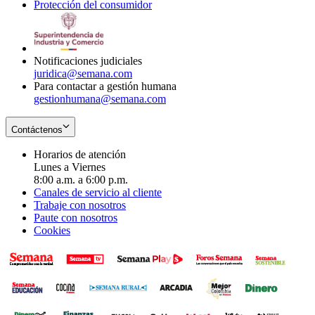
Protección del consumidor
new
window
in
Opens
window
new
in
window
new
window
Notificaciones judiciales
juridica@semana.com
Para contactar a gestión humana
gestionhumana@semana.com
Contáctenos
Horarios de atención
Lunes a Viernes
8:00 a.m. a 6:00 p.m.
Canales de servicio al cliente
Trabaje con nosotros
Paute con nosotros
Cookies