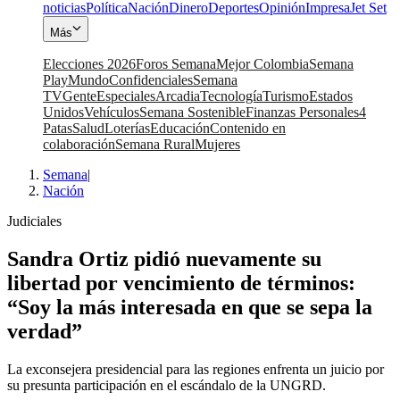
noticias
Política
Nación
Dinero
Deportes
Opinión
Impresa
Jet Set
Más
Elecciones 2026
Foros Semana
Mejor Colombia
Semana
Play
Mundo
Confidenciales
Semana
TV
Gente
Especiales
Arcadia
Tecnología
Turismo
Estados
Unidos
Vehículos
Semana Sostenible
Finanzas Personales
4
Patas
Salud
Loterías
Educación
Contenido en
colaboración
Semana Rural
Mujeres
Semana
|
Nación
Judiciales
Sandra Ortiz pidió nuevamente su
libertad por vencimiento de términos:
“Soy la más interesada en que se sepa la
verdad”
La exconsejera presidencial para las regiones enfrenta un juicio por
su presunta participación en el escándalo de la UNGRD.