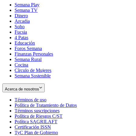
Semana Play
Semana TV
Dinero
Arcadia
Soho
Opens
Fucsia
in
Opens
4 Patas
new
in
Educación
window
new
Foros Semana
window
Finanzas Personales
Semana Rural
Cocina
Círculo de Mujeres
Semana Sostenible
Acerca de nosotros
Términos de uso
Opens
Política de Tratamiento de Datos
in
Opens
Términos suscripciones
new
Opens
in
Política de Riesgos C/ST
window
in
Opens
new
Política SAGRILAFT
Opens
new
in
window
Certificación ISSN
Opens
in
window
new
TyC Plan de Gobierno
in
new
Opens
window