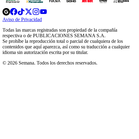
Opens
Opens
Opens
Opens
Opens
in
in
in
in
in
Aviso de Privacidad
Opens
new
new
new
new
new
in
window
window
window
window
window
Todas las marcas registradas son propiedad de la compañía
new
respectiva o de PUBLICACIONES SEMANA S.A.
window
Se prohíbe la reproducción total o parcial de cualquiera de los
contenidos que aquí aparezca, así como su traducción a cualquier
idioma sin autorización escrita por su titular.
© 2026 Semana. Todos los derechos reservados.