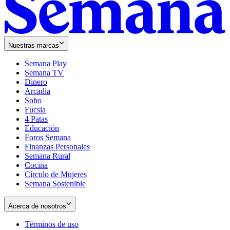
Nuestras marcas
Semana Play
Semana TV
Dinero
Arcadia
Soho
Opens
Fucsia
in
Opens
4 Patas
new
in
Educación
window
new
Foros Semana
window
Finanzas Personales
Semana Rural
Cocina
Círculo de Mujeres
Semana Sostenible
Acerca de nosotros
Términos de uso
Opens