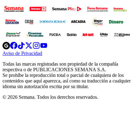
Opens
Opens
Opens
Opens
Opens
in
in
in
in
in
Aviso de Privacidad
Opens
new
new
new
new
new
in
window
window
window
window
window
Todas las marcas registradas son propiedad de la compañía
new
respectiva o de PUBLICACIONES SEMANA S.A.
window
Se prohíbe la reproducción total o parcial de cualquiera de los
contenidos que aquí aparezca, así como su traducción a cualquier
idioma sin autorización escrita por su titular.
© 2026 Semana. Todos los derechos reservados.