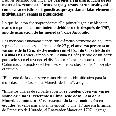
Esto les permitió identificar
los patrones en la distribución de los
materiales, “como artefactos, carga y restos estructurales, así
como características diagnósticas que ayudan a datar elementos
individuales”, señala la publicación.
Lo que hallaron fue sorprendente: “En primer lugar, establece un
marco temporal:
el hundimiento debió ocurrir después de 1707,
año de acuñación de las monedas”, dice
Antiquity
.
Las monedas estudiadas tienen “un diámetro promedio de 32,5 mm
y probablemente pesan alrededor de 27 g,
el anverso presenta una
variante de la Cruz de Jerusalén con el Escudo Cuartelado de
Castillos y Leones
(símbolo de Castilla y León) dentro de un borde
punteado y en el reverso, el diseño central está compuesto por las
Columnas Coronadas de Hércules sobre las olas del mar”, describe
el estudio.
“El diseño de las olas sirve como elemento identificativo para las
monedas de la Casa de la Moneda de Lima”, asegura.
“Entre los pilares de su parte superior
se pueden observar varios
símbolos: una ‘L’ referente a Lima, sede de la Casa de la
Moneda, el número ‘8’ representando la denominación en
escudos
(el valor más alto en la época), y una ‘H’ que era la marca
de Francisco de Hurtado, el Ensayador Mayor en 1707”, agrega.