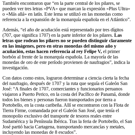
También encontraron que “en la parte central de los pilares, se
pueden ver tres letras «PVA» que marcan la expresión «Plus Ultra»
o «Más allá» en latín. Este lema se utilizó en las monedas como
referencia a la expansión de la monarquía española en el Atlántico”.
Además, “el año de acuñación está representado por tres dígitos
(707, que significa 1707) en la parte inferior de los pilares.
Las
letras que rodean los pilares no se pueden distinguir claramente
en las imágenes, pero en otras monedas del mismo año y
acuñación, estas hacen referencia al rey Felipe V,
el primer
borbón al frente de la monarquía española. La mayoría de las
monedas de oro de este período provienen de naufragios”, indica la
investigación.
Con datos como estos, lograron determinar a ciencia cierta la fecha
del naufragio, después de 1707 y la ruta que seguía el Galeón San
José: “A finales de 1707, comerciantes y funcionarios peruanos
viajaron a Puerto Perico, en la costa del Pacífico de Panamá, donde
todos los bienes y personas fueron transportados por tierra a
Portobello, en la costa caribeña. Allí se encontraron con la Flota de
Tierra Firme, comandada por el Galeón San José, que tenía el
monopolio exclusivo del transporte de tesoros reales entre
Sudamérica y la Península Ibérica. Tras la feria de Portobello, el San
José partió hacia Cartagena, transportando mercancías y metales,
incluyendo las monedas de 8 escudos”.