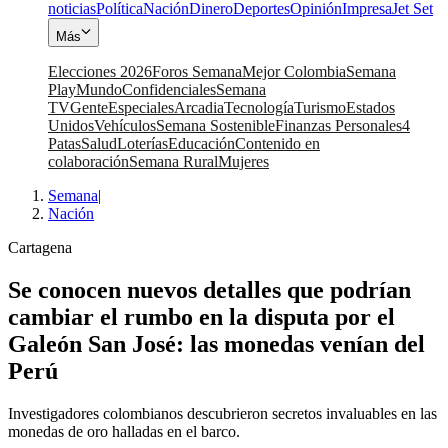
noticias
Política
Nación
Dinero
Deportes
Opinión
Impresa
Jet Set
Más
Elecciones 2026
Foros Semana
Mejor Colombia
Semana
Play
Mundo
Confidenciales
Semana
TV
Gente
Especiales
Arcadia
Tecnología
Turismo
Estados
Unidos
Vehículos
Semana Sostenible
Finanzas Personales
4
Patas
Salud
Loterías
Educación
Contenido en
colaboración
Semana Rural
Mujeres
Semana
|
Nación
Cartagena
Se conocen nuevos detalles que podrían
cambiar el rumbo en la disputa por el
Galeón San José: las monedas venían del
Perú
Investigadores colombianos descubrieron secretos invaluables en las
monedas de oro halladas en el barco.