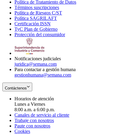
Política de Tratamiento de Datos
in
Opens
Términos suscripciones
new
Opens
in
Política de Riesgos C/ST
window
in
Opens
new
Política SAGRILAFT
Opens
new
in
window
Certificación ISSN
Opens
in
window
new
TyC Plan de Gobierno
in
new
Opens
window
Protección del consumidor
new
window
in
Opens
window
new
in
window
new
window
Notificaciones judiciales
juridica@semana.com
Para contactar a gestión humana
gestionhumana@semana.com
Contáctenos
Horarios de atención
Lunes a Viernes
8:00 a.m. a 6:00 p.m.
Canales de servicio al cliente
Trabaje con nosotros
Paute con nosotros
Cookies